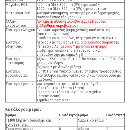
Μέγεθος PCB
450 mm ((L) x 350 mm ((W) (πρότυπο) ·
1200 mm ((L) x 350 mm ((W) (προαιρετικό)
Μεταφορά PCB
Αυτοματοποιημένη μεταφορά με 3 σιδηροτροχιές,
συσκευή υποστήριξης PCB
Αλλαγή
Αυτόματη αλλαγή ακροβωτίου (31-τρύπες
ακροβωτίου
βιβλιοθήκη ακροβωτίου)
Σύστημα ελέγχου
Ενσωματωμένος βιομηχανικός υπολογιστής
(σύστημα Windows)
Εφοδιασμένο με οθόνη, πληκτρολόγιο και ποντίκι
Σύστημα
Άξονας X&Y που οδηγείται από
Πυροσυσσωρευτές
οδήγησης
Panasonic A6 (άξονας Y με διπλό κινητήρα) ·
υιοθέτηση ευέλικτης επιτάχυνσης και
επιβράδυνσης με καμπύλη S
Σύστημα
Άξονας X&Y που υιοθετεί βίδα γείωσης και αθόρυβο
μεταφοράς
γραμμικό οδηγό
(άξονας Y με διπλές βίδες)
Σύστημα
80 NXT 8mm τυποποιημένες στοίβες τροφοδοσίας
τροφοδοσίας
(κατάλληλο επίσης για δίσκο IC και τροφοδοσία με
ράβδους)
Σύστημα όρασης
Φωτογραφία πτήσης x8 (δεκτό μέγεθος
εξαρτήματος: 16mmx16mm) ·
IC camerax1 (δεκτό μέγεθος στοιχείου:
36mmx36mm) ·
Σημείωση camerax2
Κατάλογος μερών:
Άρθρο
Ποσότητα
Άρθρο
Ποσότητα
TM08 Μηχανή διάλεξης και
1
Λιπαντικό έλαιο
1
τοποθέτησης
Σφουγγαρίσματα
8
Φίλτρο
4