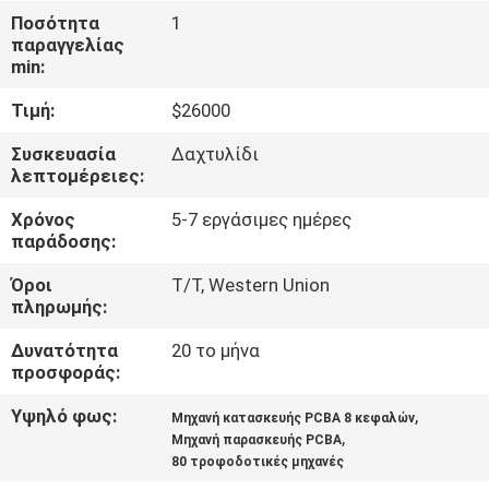
ΣΤΟ
Ποσότητα
1
παραγγελίας
ΕΡΓΟΣΤΆΣΙΟ
min:
Τιμή:
$26000
ΈΛΕΓΧΟΣ
ΠΟΙΌΤΗΤΑΣ
Συσκευασία
Δαχτυλίδι
λεπτομέρειες:
Χρόνος
5-7 εργάσιμες ημέρες
ΕΠΙΚΟΙΝΩΝΉΣΤΕ
παράδοσης:
ΜΑΖΊ
Όροι
T/T, Western Union
ΜΑΣ
πληρωμής:
Δυνατότητα
20 το μήνα
ΝΈΑ
προσφοράς:
Υψηλό φως:
,
Μηχανή κατασκευής PCBA 8 κεφαλών
SHOPPING
,
Μηχανή παρασκευής PCBA
80 τροφοδοτικές μηχανές
ON