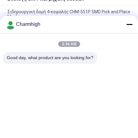
Σιδηρουργική δομή 4-κεφαλής CHM-551P SMD Pick and Place
Machine
Charmhigh
Στενό σχεδιασμό υψηλής ακρίβειας TC06 SMT pick and place
machine 6 κεφάλια στήριξη 01005
2:36 AM
Η Charmhigh TM08 PCBA Manufacturing SMT Chip Mounter
Placement Machine CPK≥1.0
Good day, what product are you looking for?
Λαϊκή κατηγορία
Όλα
Επιλογή SMT Και 
Γραμμή Παραγωγής 
Μηχανή Θέσεων
SMT
Εκτυπωτής 
Φούρνος 
Διάτρητων
Επανακυκλοφορίας 
SMT
Τροφοδότης SMT
Μικρή Μηχανή SMT