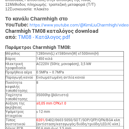
11Μέθοδος πληρωμής: τραπεζική μεταφορά (T/T)
12Συσκευασία: πλακέτο
Το κανάλι Charmhigh στο
YouTube:
https://www.youtube.com/@KimiLiuCharmhigh/video
Charmhigh TM08 καταλόγος download
από:
TM08 - Κατάλογος.pdf
Παράμετροι Charmhigh TM08:
Μέγεθος
1280mm(L) x1580mm(W) x1500mm(H)
Βάρος
1450 κιλά
Ηλεκτρική
AC220V (50Hz, μονοφάση), 3,5 kW
τροφοδοσία
Προμήθεια αέρα
0.5MPa ~ 0.7MPa
Παραγωγή κενού
Ενσωματωμένη αντλία κενού
Ποσότητα
8
κεφαλής
τοποθέτησης
Ταχύτητα
35000hp (βέλτιστο)
τοποθέτησης
Αύξηση της
±0,05 mm CPK≥1.0
ακρίβειας
Υψόμετρος
≤ 12 mm
στοιχείου
Τύπος
0201/
0402/0603·5050/SOT/SOP/QFP/QFN/BGA κλπ.
συστατικού
(αντίσταση/καταγωγός/διόδη/τριόδη/LED/IC κλπ.)
Δάχος PCB
00,6 mm έως 3,5 mm