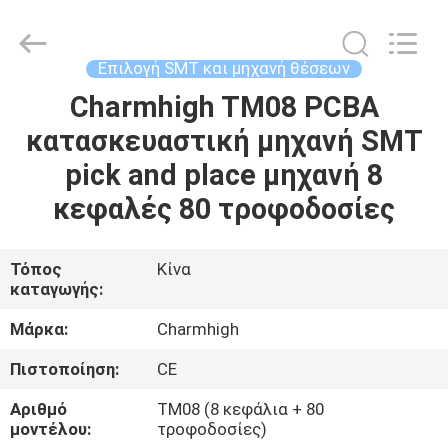
-
2026
CHARMHIGH
TECHNOLOGY
LIMITED.
Επιλογή SMT και μηχανή θέσεων
All
Rights
Reserved.
Charmhigh TM08 PCBA
ΣΠΊΤΙ
κατασκευαστική μηχανή SMT
ΠΡΟΪΌΝΤΑ
pick and place μηχανή 8
κεφαλές 80 τροφοδοσίες
ΒΊΝΤΕΟ
Τόπος
Κίνα
καταγωγής:
ΣΧΕΤΙΚΆ
ΜΕ
Μάρκα:
Charmhigh
ΕΜΆΣ
Πιστοποίηση:
CE
Αριθμό
TM08 (8 κεφάλια + 80
ΕΠΙΣΚΈΨΕΙΣ
μοντέλου:
τροφοδοσίες)