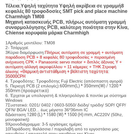
Τέλεια.
Υψηλή ταχύτητα Υψηλή ακρίβεια σε γραμμή
8
κεφαλές 80 τροφοδοσίες SMT pick and place machine
Charmhigh TM08
Μηχανή κατασκευής PCB, πλήρως αυτόματη γραμμή
συναρμολόγησης PCB, καλύτερη ποιότητα στην Κίνα,
Chiense κορυφαία μάρκα Charmhigh
1Αριθμός μοντέλου: TM08
2- Τσάρμχαϊ.
3Κύρια διαμόρφωση:
Πλήρως αυτόματη σε γραμμή + αυτόματη
παράδοση PCB + 8 κεφαλές 80 τροφοδοσίες + περασμένη
ανίχνευση CPK + Panasonic servo motor + διπλός άξονας Y +
αυτόματη αλλαγή ακροφύλλου + 11 κάμερες + THK Στροφή
άλεσης +
Θερμική αντιστάθμιση + βέλτιστη ταχύτητα:
35000CPH
4. Τροφοδότης: Τροφοδότης Fuji Electric (απόσπαστη αγορά)
5. Περιοχή PCB (2 επιλογές):
600mm(L) * 350mm(W) / 1200 *
350mm (προαιρετικό)
6. Έρχεται με υπολογιστή & πληκτρολόγιο & ποντίκι με σύστημα
Windows
7Συστατικό: 0201/ 0402 / 0603-5050/ διόδη/ τριόδη/ SOP/ QFP/
QFN/ BGA/ LED... έως μέγιστο 36*36mm IC
8Διάσταση:
1280 (L) * 1580 (W) * 1500 (H) mm
, AC220V (50hz,
μονοφασική)
9Χρονοδιάγραμμα: 3-5 εργάσιμες ημέρες
10Παράδοση: θαλάσσια / παραλαβή από το εργοστάσιο μας
απευθείας / αποστολή στην αποθήκη της Κίνας