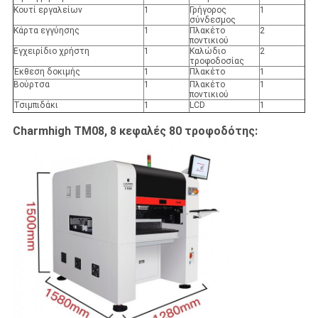
Κουτί εργαλείων
1
Γρήγορος
1
σύνδεσμος
Κάρτα εγγύησης
1
Πλακέτο
2
ποντικιού
Εγχειρίδιο χρήστη
1
Καλώδιο
2
τροφοδοσίας
Έκθεση δοκιμής
1
Πλακέτο
1
Βούρτσα
1
Πλακέτο
1
ποντικιού
Τσιμπιδάκι
1
LCD
1
Charmhigh TM08, 8 κεφαλές 80 τροφοδότης: