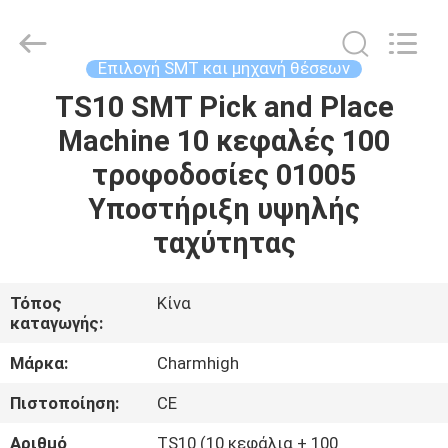
-
2026
CHARMHIGH
TECHNOLOGY
LIMITED.
Επιλογή SMT και μηχανή θέσεων
All
Rights
Reserved.
TS10 SMT Pick and Place
ΣΠΊΤΙ
Machine 10 κεφαλές 100
ΠΡΟΪΌΝΤΑ
τροφοδοσίες 01005
Υποστήριξη υψηλής
ΒΊΝΤΕΟ
ταχύτητας
ΣΧΕΤΙΚΆ
Τόπος
Κίνα
καταγωγής:
ΜΕ
ΕΜΆΣ
Μάρκα:
Charmhigh
Πιστοποίηση:
CE
ΕΠΙΣΚΈΨΕΙΣ
Αριθμό
TS10 (10 κεφάλια + 100