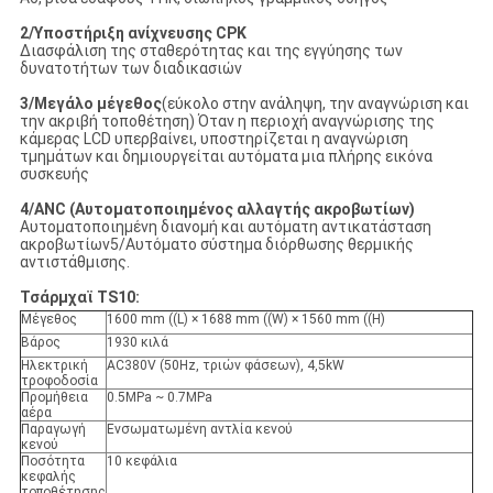
2/Υποστήριξη ανίχνευσης CPK
Διασφάλιση της σταθερότητας και της εγγύησης των
δυνατοτήτων των διαδικασιών
3/Μεγάλο μέγεθος
(εύκολο στην ανάληψη, την αναγνώριση και
την ακριβή τοποθέτηση) Όταν η περιοχή αναγνώρισης της
κάμερας LCD υπερβαίνει, υποστηρίζεται η αναγνώριση
τμημάτων και δημιουργείται αυτόματα μια πλήρης εικόνα
συσκευής
4/ANC (Αυτοματοποιημένος αλλαγτής ακροβωτίων)
Αυτοματοποιημένη διανομή και αυτόματη αντικατάσταση
ακροβωτίων5/Αυτόματο σύστημα διόρθωσης θερμικής
αντιστάθμισης.
Τσάρμχαϊ TS10:
Μέγεθος
1600 mm ((L) × 1688 mm ((W) × 1560 mm ((H)
Βάρος
1930 κιλά
Ηλεκτρική
AC380V (50Hz, τριών φάσεων), 4,5kW
τροφοδοσία
Προμήθεια
0.5MPa ~ 0.7MPa
αέρα
Παραγωγή
Ενσωματωμένη αντλία κενού
κενού
Ποσότητα
10 κεφάλια
κεφαλής
τοποθέτησης