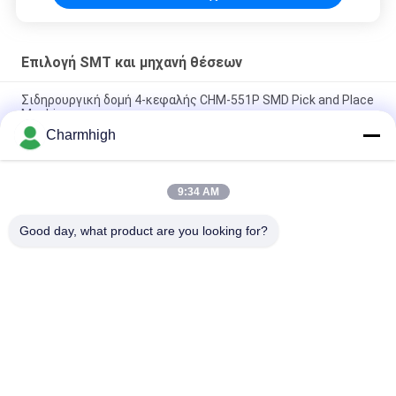
Επιλογή SMT και μηχανή θέσεων
Σιδηρουργική δομή 4-κεφαλής CHM-551P SMD Pick and Place
Machine
Charmhigh
Στενό σχεδιασμό υψηλής ακρίβειας TC06 SMT pick and place
machine 6 κεφάλια στήριξη 01005
9:34 AM
Η Charmhigh TM08 PCBA Manufacturing SMT Chip Mounter
Placement Machine CPK≥1.0
Good day, what product are you looking for?
Λαϊκή κατηγορία
Όλα
Επιλογή SMT Και 
Γραμμή Παραγωγής 
Μηχανή Θέσεων
SMT
Εκτυπωτής 
Φούρνος 
Διάτρητων
Επανακυκλοφορίας 