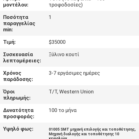
ΣΤΟ
μοντέλου:
τροφοδοσίες)
ΕΡΓΟΣΤΆΣΙΟ
Ποσότητα
1
παραγγελίας
min:
ΈΛΕΓΧΟΣ
Τιμή:
$35000
ΠΟΙΌΤΗΤΑΣ
Συσκευασία
Ξύλινο κουτί
λεπτομέρειες:
ΕΠΙΚΟΙΝΩΝΉΣΤΕ
Χρόνος
3-7 εργάσιμες ημέρες
ΜΑΖΊ
παράδοσης:
ΜΑΣ
Όροι
T/T, Western Union
πληρωμής:
ΝΈΑ
Δυνατότητα
100 το μήνα
προσφοράς:
SHOPPING
Υψηλό φως:
,
01005 SMT μηχανή επιλογής και τοποθέτησης
ON
Μηχανή διαλογής και τοποθέτησης 10
κεφαλιών