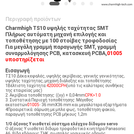
Περιγραφή προϊόντων
Charmhigh TS10 υψηλής ταχύτητας SMT
Πλήρως αυτόματη μηχανή επιλογής και
τοποθέτησης με 100 στοίβες τροφοδοσίας
Για μεγάλη γραμμή παραγωγής SMT, γραμμή
συναρμολόγησης PCB, κατασκευή PCBA,
01005
υποστηρίζεται
Εισαγωγή
ΤΣ10 Δέκα κεφαλές, υψηλής ακρίβειας, γενικής γενικότητας,
υψηλής ταχύτητας, μηχανή διάλεξης και τοποθέτησης
1Βέλτιστη ταχύτητα:
42000CPH
(υπό τις καλύτερες συνθήκες
της εταιρείας μας)
2. Ακρίβεια τοποθέτησης: ((xy) + 0,04mm
CPK>1.0
3. Συστατικά Περιοχή τοποθέτησης: Μέγεθος
εκατοστών
01005
- 36 mmX36 mm και μεγαλύτερα εξαρτήματα
4Προαιρετικά: σάρωση με μπλε φως, τοποθέτηση φακού,
παραγωγή τοποθέτησης PCB μήκους 1,2m
1/Ο άξονας Y υιοθετεί σύστημα ελέγχου δίδυμου servo
Ο άξονας Y υιοθετεί δίδυμο τροφοδοτικό κινητήρα Panasonic
A6, βίδα εδάφους THK, σιωπηλός γραμμικός οδηγός