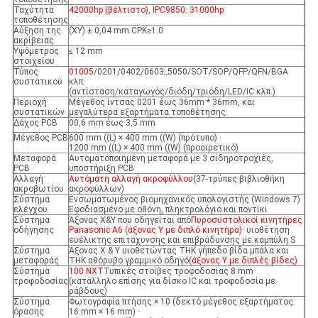
Ταχύτητα
42000hp (βέλτιστο), IPC9850: 31000hp
τοποθέτησης
Αύξηση της
(XY) ± 0,04 mm CPK≥1.0
ακρίβειας
Υψόμετρος
≤ 12 mm
στοιχείου
Τύπος
01005
/0201/0402/0603_5050/SOT/SOP/QFP/QFN/BGA
συστατικού
κλπ.
(αντίσταση/καταγωγός/διόδη/τριόδη/LED/IC κλπ.)
Περιοχή
Μέγεθος ίντσας 0201 έως 36mm * 36mm, και
συστατικών
μεγαλύτερα εξαρτήματα τοποθέτησης.
Δάχος PCB
00,6 mm έως 3,5 mm
Μέγεθος PCB
600 mm ((L) × 400 mm ((W) (πρότυπο) ·
1200 mm ((L) × 400 mm ((W) (προαιρετικό)
Μεταφορά
Αυτοματοποιημένη μεταφορά με 3 σιδηροτροχιές,
PCB
υποστήριξη PCB
Αλλαγή
Αυτόματη αλλαγή ακροφύλλου
(37-τρύπες βιβλιοθήκη
ακροβωτίου
ακροφύλλων)
Σύστημα
Ενσωματωμένος βιομηχανικός υπολογιστής (Windows 7)
ελέγχου
Εφοδιασμένο με οθόνη, πληκτρολόγιο και ποντίκι
Σύστημα
Άξονας X&Y που οδηγείται από
Πυροσυστολικοί κινητήρες
οδήγησης
Panasonic A6 (άξονας Y με διπλό κινητήρα)
· υιοθέτηση
ευέλικτης επιτάχυνσης και επιβράδυνσης με καμπύλη S
Σύστημα
Άξονας X & Y υιοθετώντας THK γήπεδο βίδα μπάλα και
μεταφοράς
THK αθόρυβο γραμμικό οδηγό
(άξονας Y με διπλές βίδες)
Σύστημα
100 NXT
Τυπικές στοίβες τροφοδοσίας 8 mm
τροφοδοσίας
(κατάλληλο επίσης για δίσκο IC και τροφοδοσία με
ράβδους)
Σύστημα
Φωτογραφία πτήσης × 10 (δεκτό μέγεθος εξαρτήματος:
όρασης
16 mm × 16 mm) ·