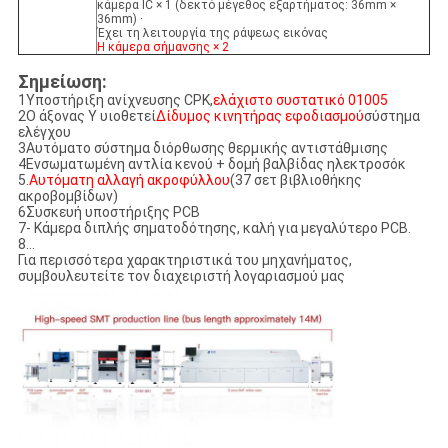
κάμερα IC × 1 (δεκτό μέγεθος εξαρτήματος: 36mm ×
36mm) ·
Έχει τη λειτουργία της ράψεως εικόνας
Η κάμερα σήμανσης × 2
Σημείωση:
1Υποστήριξη ανίχνευσης CPK,
ελάχιστο συστατικό 01005
2Ο άξονας Y υιοθετεί
Δίδυμος κινητήρας εφοδιασμού
σύστημα
ελέγχου
3Αυτόματο σύστημα διόρθωσης θερμικής αντιστάθμισης
4Ενσωματωμένη αντλία κενού + δομή βαλβίδας ηλεκτροσόκ
5.
Αυτόματη αλλαγή ακροφύλλου
(37 σετ βιβλιοθήκης
ακροβομβίδων)
6Συσκευή υποστήριξης PCB
7- Κάμερα διπλής σηματοδότησης, καλή για μεγαλύτερο PCB.
8...
Για περισσότερα χαρακτηριστικά του μηχανήματος,
συμβουλευτείτε τον διαχειριστή λογαριασμού μας