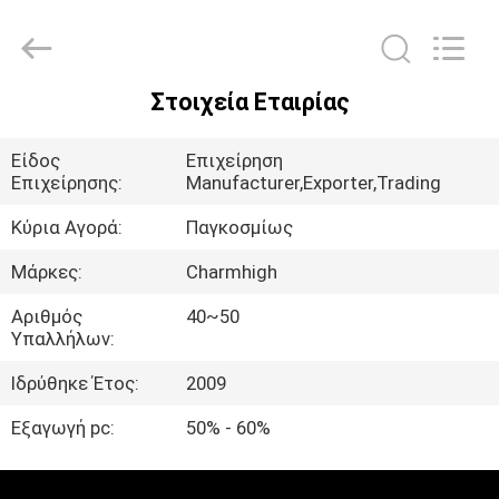
-
2026
CHARMHIGH
TECHNOLOGY
LIMITED.
All
Rights
Στοιχεία Εταιρίας
Reserved.
ΣΠΊΤΙ
Είδος
Επιχείρηση
ΠΡΟΪΌΝΤΑ
Επιχείρησης:
Manufacturer,Exporter,Trading
Κύρια Αγορά:
Παγκοσμίως
ΒΊΝΤΕΟ
Μάρκες:
Charmhigh
Αριθμός
40~50
ΣΧΕΤΙΚΆ
Υπαλλήλων:
ΜΕ
Ιδρύθηκε Έτος:
2009
ΕΜΆΣ
Εξαγωγή pc:
50% - 60%
ΕΠΙΣΚΈΨΕΙΣ