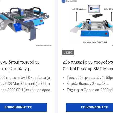
VB διπλή πλευρά 58
Δύο πλευρές 58 τροφοδοτ
ότες 2 επιλογή
Control Desktop SMT Mach
ιστών γραφείου SMT
CHM-T36VB Chmt36va
αινιών:58 κομμάτια (αριστερά 29 + δεξιά 29) πλάτος 8/12/16/24mm
Τροφοδότης ταινιών:1- 58p
ν και μηχανή θέσεων
ος PCB Max:345mm(L) × 355mm(W)
Κεφάλι θέσεων:2 κεφάλια
ητα:3000 CPH (με κάμερα όρασης)
Ταχύτητα:Όραμα σε: 2800cp
ΕΠΙΚΟΙΝΩΝΉΣΤΕ
ΕΠΙΚΟΙΝΩΝΉΣΤΕ