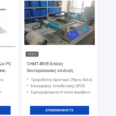
ών PC
CHMT48VB διπλές
ine
δευτερεύουσες επιλογή
υπολογιστών γραφείου SMT
cs
Τροφοδότης:Αριστερά: 29pcs; δεξιά:29pcs; μπροστινό φορτίο IC 14pcs; προσαρμοσμένο φορτίο IC 10pcs
Charmhigh τροφοδοτών και
Επικεφαλής τοποθέτησης:2PCS
μηχανή θέσεων
h
Σφουγγαρίσματα:4 τύποι ακροβωτίων (Juki)
ΕΠΙΚΟΙΝΩΝΉΣΤΕ