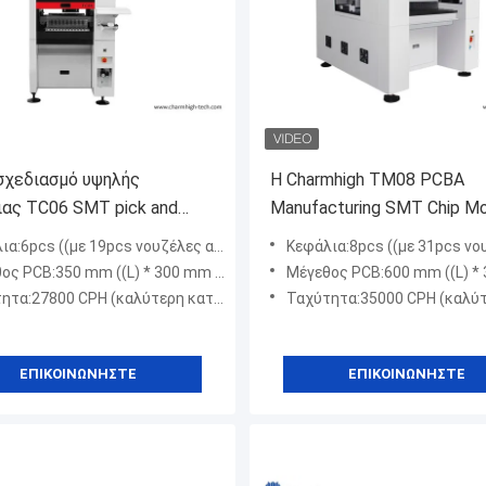
σχεδιασμό υψηλής
Η Charmhigh TM08 PCBA
ιας TC06 SMT pick and
Manufacturing SMT Chip M
achine 6 κεφάλια στήριξη
Placement Machine CPK≥1.
pcs ((με 19pcs νουζέλες αυτόματη θέση αλλαγής)
Κεφάλια:8pcs ((με 31pcs νουζέλες αυτόματη 
ς PCB:350 mm ((L) * 300 mm ((W)
Μέγεθος PCB:600 mm ((L) * 350 mm ((W) / 1200 * 350
27800 CPH (καλύτερη κατάσταση υπό την εταιρεία μας)
Ταχύτητα:35000 CPH (καλύτερη κατάσταση υπό την
ΕΠΙΚΟΙΝΩΝΉΣΤΕ
ΕΠΙΚΟΙΝΩΝΉΣΤΕ