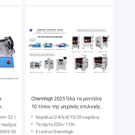
ο
Charmhigh 2025 Όλα τα μοντέλα
ι
10 τύποι της μηχανής επιλογής
op
και τοποθέτησης SMT 2,4,6,8,10,
χια, 24mm-1 τεμάχια)
Κεφάλια:2/4/6/8/10/20 κεφάλια
20 κεφάλαια Κατασκευή PCBA
νουζέλες juki
Τετάρτη:220v/ 110v
P, QFN κ.λπ.
Ετικέτα:Charmhigh