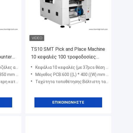
TS10 SMT Pick and Place Machine
ounter
10 κεφαλές 100 τροφοδοσίες
0
01005 Υποστήριξη υψηλής
θέση αλλαγής)
Κεφάλια:10 κεφαλές (με 37pcs θέση αυτόματης αλλαγής ακροφύλλων)
ταχύτητας
 mm ((επιλογές)
Μέγεθος PCB:600 ((L) * 400 ((W) mm (πρότυπο)
 εταιρεία μας)
Ταχύτητα τοποθέτησης:Βέλτιστη ταχύτητα: 42000hp, IPC9850: 31000hp
ΕΠΙΚΟΙΝΩΝΉΣΤΕ