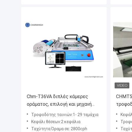
Chm-T36VA διπλές κάμερες
CHMT5
οράματος, επιλογή και μηχανή
τροφοδ
Chmt36va ελέγχου SMT PC
θέσεων
Τροφοδότης ταινιών:1- 29 τεμάχια
Κεφάλι
θέσεων
κεφαλ
Κεφάλι θέσεων:2 κεφάλια
Τροφοδότης
Ταχύτητα:Όραμα σε: 2800cph
Ταχύτητα