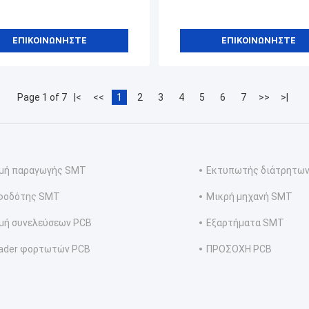
ΕΠΙΚΟΙΝΩΝΉΣΤΕ
ΕΠΙΚΟΙΝΩΝΉΣΤΕ
Page 1 of 7
|<
<<
1
2
3
4
5
6
7
>>
>|
μμή παραγωγής SMT
Εκτυπωτής διάτρητω
φοδότης SMT
Μικρή μηχανή SMT
μή συνελεύσεων PCB
Εξαρτήματα SMT
ader φορτωτών PCB
ΠΡΟΣΟΧΗ PCB