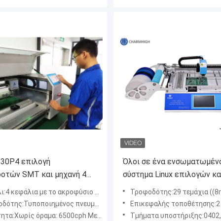
30P4 επιλογή
Όλοι σε ένα ενσωματωμέν
οτών SMT και μηχανή 4
σύστημα Linux επιλογών κα
 τροφοδότης Yamaha
θέσεων CHMT48VA Bencht
:4 κεφάλια με το ακροφύσιο Juki
Τροφοδότης:29 τεμάχια ((8mm-22 τεμάχια, 12mm-4 τεμάχια, 16mm-2 τεμά
ιών
SMT μηχανή
:Τυποποιημένος πνευματικός τροφοδότης 30pcs Yamaha
Επικεφαλής τοποθέτησης:2 τεμάχια κεφαλές με 
:Χωρίς όραμα: 6500cph Με το όραμα: 4500cph
Τμήματα υποστήριξης:0402,0603-5050, SO