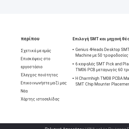
περίπου
Επιλογή SMT και μηχανή θέ
Genius 4Heads Desktop SMT
Σχετικά με εμάς
Machine με 50 τροφοδοσίε
Επισκέψεις στο
6 κεφαλές SMT Pick and Pl
εργοστάσιο
TM06 PCB μεταγωγός 60 τρ
Έλεγχος ποιότητας
Η Charmhigh TM08 PCBA Ma
Επικοινωνήστε μαζί μας
SMT Chip Mounter Placeme
CPK≥1.0
Νέα
Χάρτης ιστοσελίδας