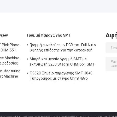
Αφή
σεων
Γραμμή παραγωγής SMT
 Pick Place
Γραμμή συνελεύσεων PCB του Full Auto
ς CHM-551
υψηλής επίδοσης για την κατασκευή
ηλεκτρονικής
ace Machine
Μικρή και μεσαία γραμμή SMT με
οφοδοσίες
εκτυπωτή 3250 Stecnil CHM-551 SMT
Pick and Place Machine 830 Reflow Oven
nufacturing
T962C Σημείο παραγωγής SMT 3040
nt Machine
Τυπογράφος με στίγμα Chmt48vb
Πίνακας επιπέδου επιλογής