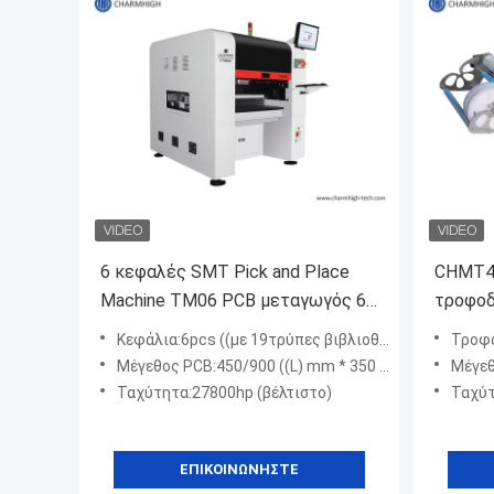
6 κεφαλές SMT Pick and Place
CHMT48
Machine TM06 PCB μεταγωγός 60
τροφοδ
τροφοδοσίες
υπολογ
Κεφάλια:6pcs ((με 19τρύπες βιβλιοθήκη ακροφύλλων)
Τροφοδότης τ
καμερώ
Μέγεθος PCB:450/900 ((L) mm * 350 mm ((W) (2 επιλογές)
Μέγεθ
Ταχύτητα:27800hp (βέλτιστο)
Ταχύτ
ΕΠΙΚΟΙΝΩΝΉΣΤΕ