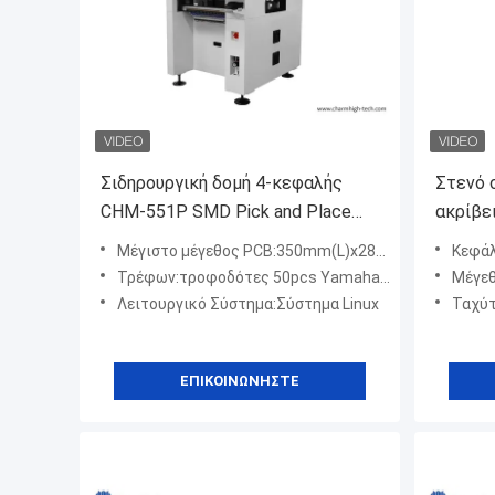
Σιδηρουργική δομή 4-κεφαλής
Στενό 
CHM-551P SMD Pick and Place
ακρίβε
Machine
place m
Μέγιστο μέγεθος PCB:350mm(L)x280mm(W) (Τυπικό)
Κεφάλια:6
01005
Τρέφων:τροφοδότες 50pcs Yamaha (πνευματικός & ηλεκτρικός τροφοδότης)
Μέγεθο
Λειτουργικό Σύστημα:Σύστημα Linux
Ταχύτητα:
ΕΠΙΚΟΙΝΩΝΉΣΤΕ