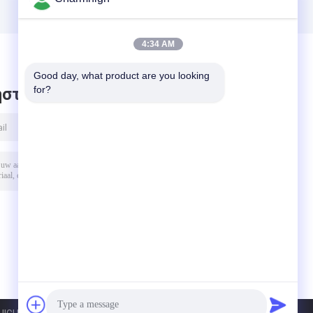
4:34 AM
Good day, what product are you looking 
for?
στε μήνυμα