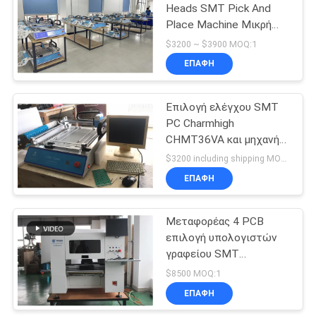
Heads SMT Pick And
Place Machine Μικρή
19
παραγωγή παρτίδων
$3200 ~ $3900 MOQ:1
Πρωτότυποποίηση
smd επιλέξτε και
ΕΠΑΦΉ
Έρευνα Διδασκαλία
τοποθετήστε τη
Επιλογή ελέγχου SMT
μηχανή
PC Charmhigh
CHMT36VA και μηχανή
θέσεων, 2 κάμερες 0402
$3200 including shipping MOQ:1
SOP QFN
ΕΠΑΦΉ
8
Γραμμή
Μεταφορέας 4 PCB
επιλογή υπολογιστών
συνελεύσεων PCB
γραφείου SMT
κεφαλιών και μηχανή
$8500 MOQ:1
chm-650, αυτόματη
ΕΠΑΦΉ
αλλαγή θέσεων