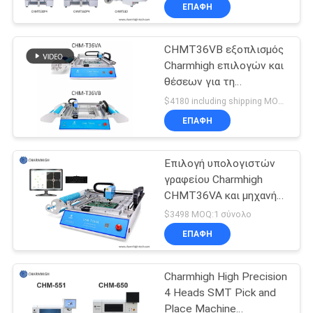
τη μηχανή θέσεων, μικρή
ΣΤΟ
ΕΠΑΦΉ
μηχανή ταιριάσματος
ΕΡΓΟΣΤΆΣΙΟ
PCB
CHMT36VB εξοπλισμός
23
Charmhigh επιλογών και
ΈΛΕΓΧΟΣ
θέσεων για τη
Εκτυπωτής
ΠΟΙΌΤΗΤΑΣ
συνέλευση PCB
$4180 including shipping MOQ:1
διάτρητων
ΕΠΑΦΉ
ΕΠΙΚΟΙΝΩΝΉΣΤΕ
Επιλογή υπολογιστών
ΜΑΖΊ
γραφείου Charmhigh
ΜΑΣ
CHMT36VA και μηχανή
34
0402-5050 SOP QFN
$3498 MOQ:1 σύνολο
θέσεων
Φούρνος
ΝΈΑ
ΕΠΑΦΉ
επανακυκλοφορίας
Charmhigh High Precision
SHOPPING
SMT
4 Heads SMT Pick and
ON
Place Machine