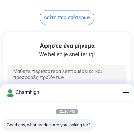
ακροφυσίων
10
Δείτε περισσότερων
Εξαρτήματα SMT
Αφήστε ένα μήνυμα
We bellen je snel terug!
6
συγκολλώντας
Charmhigh
μηχανή κυμάτων
11:20 PM
Good day, what product are you looking for?