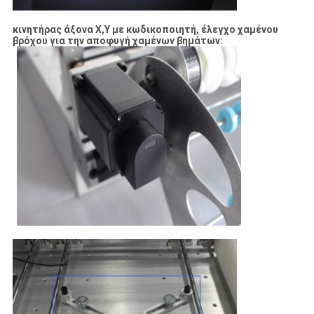
κινητήρας άξονα X,Y με κωδικοποιητή, έλεγχο χαμένου
βρόχου για την αποφυγή χαμένων βημάτων: