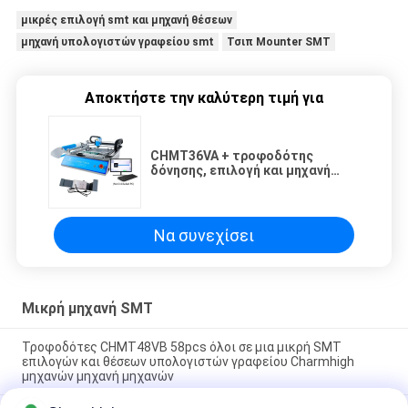
μικρές επιλογή smt και μηχανή θέσεων
μηχανή υπολογιστών γραφείου smt
Τσιπ Mounter SMT
Αποκτήστε την καλύτερη τιμή για
CHMT36VA + τροφοδότης
δόνησης, επιλογή και μηχανή
0402-5050 SOP QFN υπολογιστών
γραφείου οράματος θέσεων
Να συνεχίσει
Μικρή μηχανή SMT
Τροφοδότες CHMT48VB 58pcs όλοι σε μια μικρή SMT
επιλογών και θέσεων υπολογιστών γραφείου Charmhigh
μηχανών μηχανή μηχανών