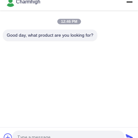
Charmhigh
Το Charmhigh 7 διαμορφώνει την επιλογή υπολογιστών
γραφείου SMT SMD και τη μηχανή θέσεων, μικρή μηχανή
ταιριάσματος PCB
12:46 PM
CHMT36VB εξοπλισμός Charmhigh επιλογών και θέσεων για
τη συνέλευση PCB
Good day, what product are you looking for?
Λαϊκή κατηγορία
Όλα
Επιλογή SMT Και 
Γραμμή Παραγωγής 
Μηχανή Θέσεων
SMT
Εκτυπωτής 
Φούρνος 
Διάτρητων
Επανακυκλοφορίας 
SMT
Τροφοδότης SMT
Μικρή Μηχανή SMT
Smd Επιλέξτε Και 
Γραμμή 
Τοποθετήστε Τη 
Συνελεύσεων PCB
Μηχανή