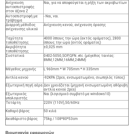
Ανίχνευση
Ναι, για να αποφεύγεται η ρήξη των ακροβωτίων
αυτοεπιστροφής
στον άξονα Z
Αυτοεπιστροφή με
- Ναι, ναι.
τράβηγμα
Διαρροή μέθοδος
Ανίχνευση κενού, ανίχνευση όρασης
ανίχνευσης υλικού
Ταχύτητα
4000 ίππους την ώρα (εκτός οράματος), 2800
τοποθέτησης
ίππους την ώρα (εντός οράματος)
Ακριβότητα
±0,025 mm
τοποθέτησης
Συστατικά
0402-5050,SOP,QFN..etc. (μέγεθος ταινίας:
8MM,12MM,16MM,24MM)
Μέγεθος μηχανής
L 960mm * W 705mm * H 335mm
Αντλία κενού
-92KPA (2pcs, ενσωματωμένο, σιωπηλός τύπος)
Εξωτερική πηγή αέρα
Δεν χρειάζεται (μηχανή ενσωματωμένη αθόρυβη
αντλία κενού 2pcs)
Εξωτερικός
Ναι (λογισμικό συμβατό με windows10)
υπολογιστής
Τετάρτη
220V (110V),50/60Hz
Καθαρό βάρος
50 κιλά
Ακαθάριστο βάρος
75kg / 108*80*53cm
Βιομηχανία εφαρμογών