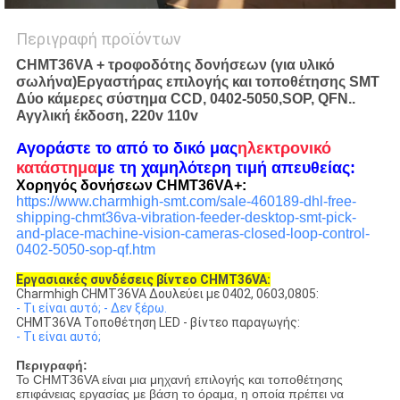
Περιγραφή προϊόντων
CHMT36VA + τροφοδότης δονήσεων (για υλικό
σωλήνα)
Εργαστήρας επιλογής και τοποθέτησης SMT
Δύο κάμερες σύστημα CCD, 0402-5050,SOP, QFN..
Αγγλική έκδοση, 220v 110v
Αγοράστε το από το δικό μας
ηλεκτρονικό
κατάστημα
με τη χαμηλότερη τιμή απευθείας:
Χορηγός δονήσεων CHMT36VA+:
https://www.charmhigh-smt.com/sale-460189-dhl-free-
shipping-chmt36va-vibration-feeder-desktop-smt-pick-
and-place-machine-vision-cameras-closed-loop-control-
0402-5050-sop-qf.htm
Εργασιακές συνδέσεις βίντεο CHMT36VA:
Charmhigh CHMT36VA Δουλεύει με 0402, 0603,0805:
- Τι είναι αυτό; - Δεν ξέρω.
CHMT36VA Τοποθέτηση LED - βίντεο παραγωγής:
- Τι είναι αυτό;
Περιγραφή:
Το CHMT36VA είναι μια μηχανή επιλογής και τοποθέτησης
επιφάνειας εργασίας με βάση το όραμα, η οποία πρέπει να