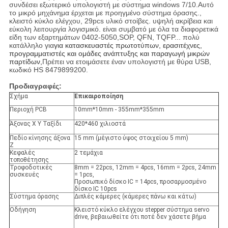
συνδέσει εξωτερικό υπολογιστή με σύστημα windows 7/10.Αυτό
το μικρό μηχάνημα έρχεται με προηγμένο σύστημα όρασης.,
κλειστό κύκλο ελέγχου, 29pcs υλικό στοίβες. υψηλή ακρίβεια και
εύκολη λειτουργία λογισμικό. είναι συμβατό με όλα τα διαφορετικά
είδη των εξαρτημάτων 0402-5050,SOP, QFN, TQFP... πολύ
κατάλληλο για
για κατασκευαστές πρωτοτύπων, ερασιτέχνες,
προγραμματιστές και ομάδες ανάπτυξης και παραγωγή μικρών
παρτίδων,
Πρέπει να ετοιμάσετε έναν υπολογιστή με θύρα USB,
κωδικό HS 8479899200.
Προδιαγραφές:
Σχήμα
Επικαιροποίηση
Περιοχή PCB
10mm*10mm - 355mm*355mm
Άξονας X Y Ταξίδι
420*460 χιλιοστά
Πεδίο κίνησης άξονα
15 mm (μέγιστο ύψος στοιχείου 5 mm)
Z
Κεφαλές
2 τεμάχια
τοποθέτησης
Τροφοδοτικές
8mm = 22pcs, 12mm = 4pcs, 16mm = 2pcs, 24mm
συσκευές
= 1pcs,
Προσωπικό δίσκο IC = 14pcs, προσαρμοσμένο
δίσκο IC 10pcs
Σύστημα όρασης
Διπλές κάμερες (κάμερες πάνω και κάτω)
Οδήγηση
Κλειστό κύκλο ελέγχου stepper σύστημα servo
drive, βεβαιωθείτε ότι ποτέ δεν χάσετε βήμα