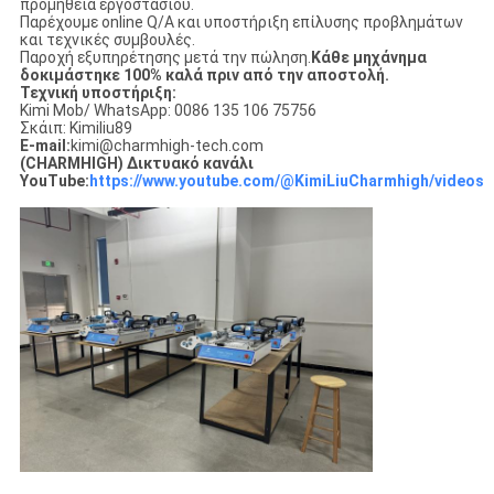
προμήθεια εργοστασίου.
Παρέχουμε online Q/A και υποστήριξη επίλυσης προβλημάτων
και τεχνικές συμβουλές.
Παροχή εξυπηρέτησης μετά την πώληση.
Κάθε μηχάνημα
δοκιμάστηκε 100% καλά πριν από την αποστολή.
Τεχνική υποστήριξη:
Kimi Mob/ WhatsApp: 0086 135 106 75756
Σκάιπ: Kimiliu89
E-mail:
kimi@charmhigh-tech.com
(CHARMHIGH) Δικτυακό κανάλι
YouTube:
https://www.youtube.com/@KimiLiuCharmhigh/videos