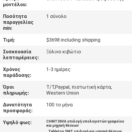
ΣΤΟ
μοντέλου:
ΕΡΓΟΣΤΆΣΙΟ
Ποσότητα
1 σύνολο
παραγγελίας
min:
ΈΛΕΓΧΟΣ
Τιμή:
$3698 including shipping
ΠΟΙΌΤΗΤΑΣ
Συσκευασία
Ξύλινο κιβώτιο
λεπτομέρειες:
ΕΠΙΚΟΙΝΩΝΉΣΤΕ
Χρόνος
1-3 ημέρες
ΜΑΖΊ
παράδοσης:
ΜΑΣ
Όροι
Τ/Τ,Paypal, πιστωτική κάρτα,
πληρωμής:
Western Union
ΝΈΑ
Δυνατότητα
100 το μήνα
προσφοράς:
SHOPPING
Υψηλό φως:
CHMT36VA επιλογή υπολογιστών γραφείου
και μηχανή θέσεων
ON
,
,
Tabletop SMT επιλογή και μηχανή θέσεων