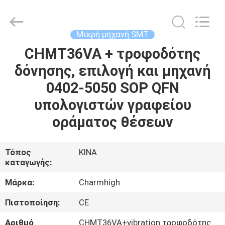
-
2026
CHARMHIGH
TECHNOLOGY
LIMITED.
Μικρή μηχανή SMT
All
Rights
Reserved.
CHMT36VA + τροφοδότης
ΣΠΊΤΙ
δόνησης, επιλογή και μηχανή
ΠΡΟΪΌΝΤΑ
0402-5050 SOP QFN
υπολογιστών γραφείου
ΒΊΝΤΕΟ
οράματος θέσεων
ΣΧΕΤΙΚΆ
Τόπος
ΚΙΝΑ
καταγωγής:
ΜΕ
ΕΜΆΣ
Μάρκα:
Charmhigh
Πιστοποίηση:
CE
ΕΠΙΣΚΈΨΕΙΣ
Αριθμό
CHMT36VA+vibration τροφοδότης