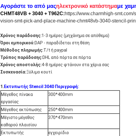
Αγοράστε το από μας
ηλεκτρονικό κατάστημα
με χαμ
CHMT48VB + 3040 + T962C:
https://www.charmhigh-smt.com/s
vision-smt-pick-and-place-machine-chmt48vb-3040-stencil-prin
Χρόνος παράδοσης:
1-3 ημέρες (μηχάνημα σε απόθεμα)
Όροι εμπορικού:
DAP - παραδίδεται στη θέση
Μέθοδος πληρωμής:
T/t ή paypal
Τρόπος παράδοσης:
DHL από πόρτα σε πόρτα
Χρόνος αποστολής:
4-8 ημέρες φτάνουν στα χέρια σας
Συσκευασία:
Ξύλιμο κουτί
1.
Εκτυπωτής Stencil 3040 Περιγραφή:
Μέγεθος πίνακα
300*400mm
εργασίας
Μέγεθος εκτύπωσης
250*400mm
Μέγιστο μέγεθος
370*470mm
καθαρού πλαισίου
Εκτυπωτής
εγχειρίδιο