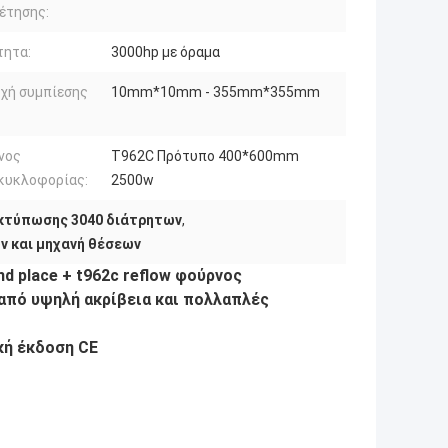
έτησης:
τητα:
3000hp με όραμα
χή συμπίεσης
10mm*10mm - 355mm*355mm
νος
T962C Πρότυπο 400*600mm
κυκλοφορίας:
2500w
κτύπωσης 3040 διάτρητων
,
ν και μηχανή θέσεων
d place + t962c reflow φούρνος
από υψηλή ακρίβεια και πολλαπλές 
κή έκδοση CE