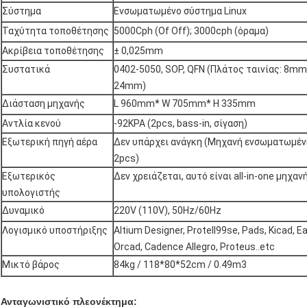
Σύστημα
Ενσωματωμένο σύστημα Linux
Ταχύτητα τοποθέτησης
5000Cph (Of Off); 3000cph (όραμα)
Ακρίβεια τοποθέτησης
± 0,025mm
Συστατικά
0402-5050, SOP, QFN (Πλάτος ταινίας: 8m
24mm)
Διάσταση μηχανής
L 960mm* W 705mm* H 335mm
Αντλία κενού
-92KPA (2pcs, bass-in, σίγαση)
Εξωτερική πηγή αέρα
Δεν υπάρχει ανάγκη (Μηχανή ενσωματωμέν
2pcs)
Εξωτερικός
Δεν χρειάζεται, αυτό είναι all-in-one μηχαν
υπολογιστής
Δυναμικό
220V (110V), 50Hz/60Hz
Λογισμικό υποστήριξης
Altium Designer, Protell99se, Pads, Kicad, E
Orcad, Cadence Allegro, Proteus..etc
Μικτό βάρος
84kg / 118*80*52cm / 0.49m3
Ανταγωνιστικό πλεονέκτημα: