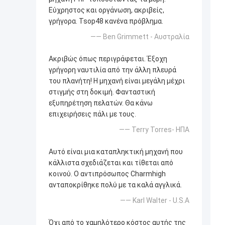
Εύχρηστος και οργάνωση, ακριβείς,
γρήγορα. Tsop48 κανένα πρόβλημα.
—— Ben Grimmett - Αυστραλία
Ακριβώς όπως περιγράφεται. Έξοχη
γρήγορη ναυτιλία από την άλλη πλευρά
του πλανήτη! Η μηχανή είναι μεγάλη μέχρι
στιγμής στη δοκιμή. Φανταστική
εξυπηρέτηση πελατών. Θα κάνω
επιχειρήσεις πάλι με τους.
—— Terry Torres- ΗΠΑ
Αυτό είναι μια καταπληκτική μηχανή που
κάλλιστα σχεδιάζεται και τίθεται από
κοινού. Ο αντιπρόσωπος Charmhigh
ανταποκρίθηκε πολύ με τα καλά αγγλικά.
—— Karl Walter - U.S.A
Όχι από το χαμηλότερο κόστος αυτής της