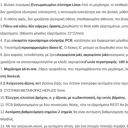
1. Βολικό λογισμικό,
Ενσωματωμένο σύστημα Linux
Από το μηχάνημα, το σταθερό 
δεν χρειάζεται εξωτερικό υπολογιστή, η λειτουργία ευκολότερη και πιο βολική, μάθε
2. Η οθόνη αφής, δεν χρειάζεται εξωτερική οθόνη, αποθηκευμένη αίθουσα, πιο βολι
3.
Πάνω και κάτω δύο κάμερες όρασης,
Διορθώστε τη θέση κάθε εξαρτημάτων, μπορ
εξαρτήματα. (
Μέγιστο μέγεθος εξαρτήματος 22*22mm)
4. Έχει
εύκαμπτο προσάρτημα σύσφιξης PCB
, κατάλληλο για διαφορετικό μέγεθο
5. Υποστήριξε
προσαρμοσμένο δίσκο IC
, Ο δίσκος IC μπορεί να διορθωθεί στον π
6. Δύο κεφαλές τοποθέτησης με 2pcs
Ακροφύσια juki, ακροφύσιο juki
εσωτερικός μ
χρειάζεται να αποσυναρμολογείται με κλειδί, ακροφύσια
Γωνία περιστροφής -180 έ
7.
Μηχάνημα all-in-one
, 29pcs τροφοδότες που περιλαμβάνονται στο μηχάνημα, δεν
στη δουλειά.
8.
Z Ανίχνευση άξονα, m
Η βελόνα έλξης του Achine επιστρέφει αυτόματα στην πρ
9. ΣΥΣΤΗΜΑ ΜΕΤΑΦΟΡΑΣ HEPLED 5mm.
10.
Έλεγχος κλειστού βρόχου, x, y άξονας με κωδικοποιητή, όχι εκτός βήματος.
11. PCB βαθμονομημένο με δύο συνιστώσες θέσης, τότε τα εξαρτήματα REST θα 
12.
Αυτόματη βαθμονόμηση σημείου 2 σημεία
, θα είναι αυτόματη βαθμονόμηση πρ
ακριβώς.
13. Με την ανίχνευση κενού, με αυτόματη σίτιση, εάν ένα στοιχείο πιπιλίζει στραβά,