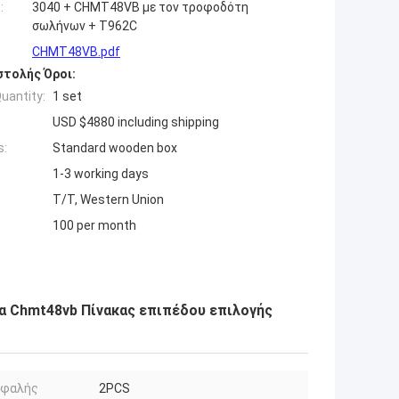
:
3040 + CHMT48VB με τον τροφοδότη
σωλήνων + T962C
CHMT48VB.pdf
τολής Όροι:
uantity:
1 set
USD $4880 including shipping
s:
Standard wooden box
1-3 working days
T/T, Western Union
100 per month
α Chmt48vb Πίνακας επιπέδου επιλογής
εφαλής
2PCS