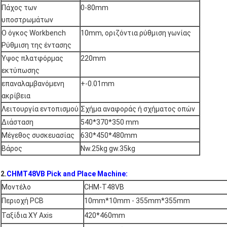
Πάχος των
0-80mm
υποστρωμάτων
Ο όγκος Workbench
10mm, οριζόντια ρύθμιση γωνίας
Ρύθμιση της έντασης
Ύψος πλατφόρμας
220mm
εκτύπωσης
επαναλαμβανόμενη
+-0.01mm
ακρίβεια
Λειτουργία εντοπισμού
Σχήμα αναφοράς ή σχήματος οπών
Διάσταση
540*370*350 mm
Μέγεθος συσκευασίας
630*450*480mm
Βάρος
Nw.25kg gw.35kg
2.
CHMT48VB Pick and Place Machine:
Μοντέλο
CHM-T48VB
Περιοχή PCB
10mm*10mm - 355mm*355mm
Ταξίδια XY Axis
420*460mm