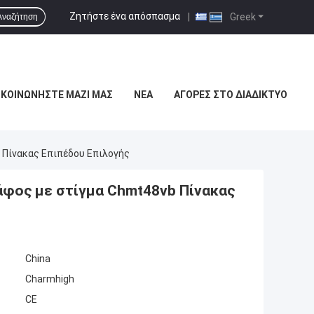
Ζητήστε ένα απόσπασμα
|
Greek
Αναζήτηση
ΙΚΟΙΝΩΝΉΣΤΕ ΜΑΖΊ ΜΑΣ
ΝΈΑ
ΑΓΟΡΈΣ ΣΤΟ ΔΙΑΔΊΚΤΥΟ
Πίνακας Επιπέδου Επιλογής
φος με στίγμα Chmt48vb Πίνακας
China
Charmhigh
CE