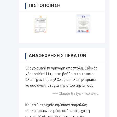
ΠΙΣΤΟΠΟΊΗΣΗ
ΑΝΑΘΕΩΡΉΣΕΙΣ ΠΕΛΑΤΏΝ
Έξοχο quanlity, γρήγορη αποστολή. Ειδικός
χάρι σε Kimi Liu, με τη βοήθεια του οποίου
όλα πήγαν happliy! Όλος ο πελάτης πρέπει
να σας αγαπήσει για την υποστήριξή σας.
—— Claude Gatys - Πολωνία
Και τα 3 στοιχεία έφθασαν ασφαλώς
συσκευασμένος, μέσα σε 1 ώρα είχα τη
μηχανή PnP τοποθετώντας τα μέρη.