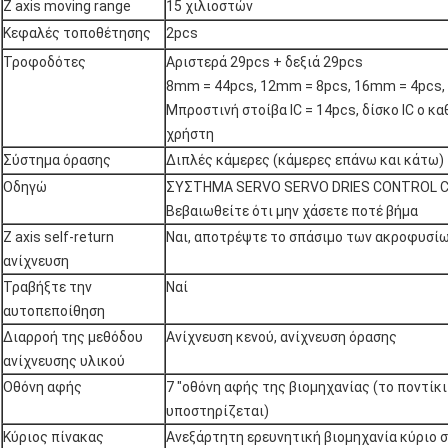
Z axis moving range
15 χιλιοστών
Κεφαλές τοποθέτησης
2pcs
Τροφοδότες
Αριστερά 29pcs + δεξιά 29pcs
8mm = 44pcs, 12mm = 8pcs, 16mm = 4pcs,
Μπροστινή στοίβα IC = 14pcs, δίσκο IC ο κ
χρήστη
Σύστημα όρασης
Διπλές κάμερες (κάμερες επάνω και κάτω)
Οδηγώ
ΣΥΣΤΗΜΑ SERVO SERVO DRIES CONTROL 
Βεβαιωθείτε ότι μην χάσετε ποτέ βήμα
Z axis self-return
Ναι, αποτρέψτε το σπάσιμο των ακροφυσί
ανίχνευση
Τραβήξτε την
Ναί
αυτοπεποίθηση
Διαρροή της μεθόδου
Ανίχνευση κενού, ανίχνευση όρασης
ανίχνευσης υλικού
Οθόνη αφής
7 "οθόνη αφής της βιομηχανίας (το ποντίκ
υποστηρίζεται)
Κύριος πίνακας
Ανεξάρτητη ερευνητική βιομηχανία κύριο 