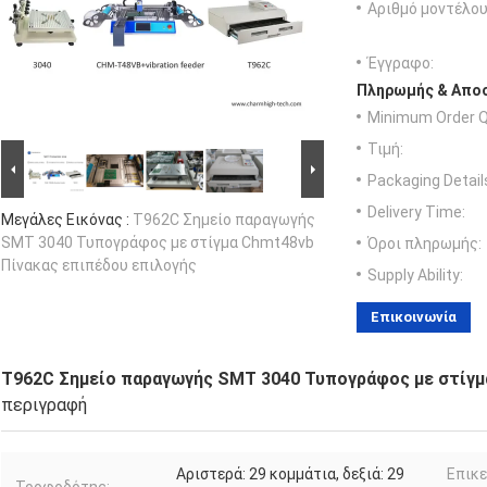
Αριθμό μοντέλου
Έγγραφο:
Πληρωμής & Αποσ
Minimum Order Q
Τιμή:
Packaging Detail
Delivery Time:
Μεγάλες Εικόνας :
T962C Σημείο παραγωγής
SMT 3040 Τυπογράφος με στίγμα Chmt48vb
Όροι πληρωμής:
Πίνακας επιπέδου επιλογής
Supply Ability:
Επικοινωνία
T962C Σημείο παραγωγής SMT 3040 Τυπογράφος με στίγμ
περιγραφή
Αριστερά: 29 κομμάτια, δεξιά: 29
Επικ