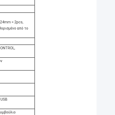
 24mm = 2pcs,
αθορισμένο από το
CONTROL,
ων
ι USB
συμβούλιο