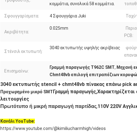
Τροφοδότης:
κομμάτια, συνολικά 58 κομμάτια.
τοποθ
Σφουγγαρίσματα:
4 Σφουγγάρια Juki
Ταχύ
0.025mm
Περιο
Ακριβότητα:
PCB:
3040 εκτυπωτής υψηλής ακρίβειας
φούρ
Στένσιλ εκτυπωτή:
επανα
Γραμμή παραγωγής T962C SMT
,
Μηχανή ε
Επισημαίνω:
Chmt48vb επιλογή επιτραπέζιων κορυφώ
3040 εκτυπωτής stencil + chmt48vb πίνακας επάνω pick an
Γραμμή παραγωγής,
Χαρακτηρίζεται 
Προχωρημένο μικρό SMT
λειτουργίες
110V 220V Αγγλι
Πρωτότυπο ή μικρή παραγωγή παρτίδας
,
Κανάλι YouTube:
https://www.youtube.com/@kimiliucharmhigh/videos