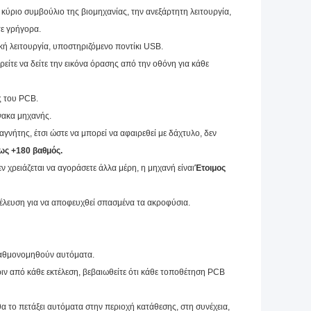
κύριο συμβούλιο της βιομηχανίας, την ανεξάρτητη λειτουργία,
τε γρήγορα.
κή λειτουργία, υποστηριζόμενο ποντίκι USB.
είτε να δείτε την εικόνα όρασης από την οθόνη για κάθε
ς του PCB.
ίνακα μηχανής.
αγνήτης, έτσι ώστε να μπορεί να αφαιρεθεί με δάχτυλο, δεν
ως +180 βαθμός.
 χρειάζεται να αγοράσετε άλλα μέρη, η μηχανή είναι
Έτοιμος
οέλευση για να αποφευχθεί σπασμένα τα ακροφύσια.
βαθμονομηθούν αυτόματα.
ιν από κάθε εκτέλεση, βεβαιωθείτε ότι κάθε τοποθέτηση PCB
 θα το πετάξει αυτόματα στην περιοχή κατάθεσης, στη συνέχεια,