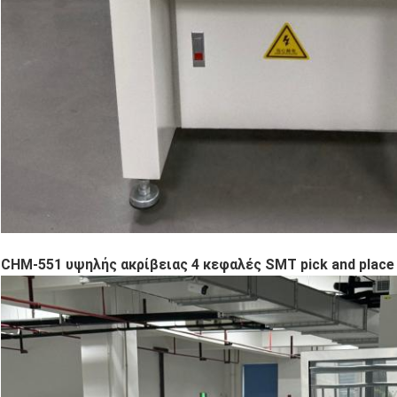
CHM-551 υψηλής ακρίβειας 4 κεφαλές SMT pick and place