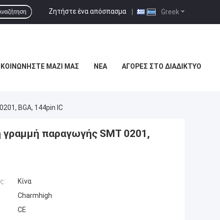
Ζητήστε ένα απόσπασμα
|
Greek
Αναζήτηση
ΙΚΟΙΝΩΝΉΣΤΕ ΜΑΖΊ ΜΑΣ
ΝΈΑ
ΑΓΟΡΈΣ ΣΤΟ ΔΙΑΔΊΚΤΥΟ
01, BGA, 144pin IC
ή γραμμή παραγωγής SMT 0201,
ς:
Κίνα
Charmhigh
CE