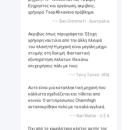
Εύχρηστος και οργάνωση, ακριβείς,
γρήγορα. Tsop48 κανένα πρόβλημα.
—— Ben Grimmett - Αυστραλία
Ακριβώς όπως περιγράφεται. Έξοχη
γρήγορη ναυτιλία από την άλλη πλευρά
του πλανήτη! Η μηχανή είναι μεγάλη μέχρι
στιγμής στη δοκιμή. Φανταστική
εξυπηρέτηση πελατών. Θα κάνω
επιχειρήσεις πάλι με τους.
—— Terry Torres- ΗΠΑ
Αυτό είναι μια καταπληκτική μηχανή που
κάλλιστα σχεδιάζεται και τίθεται από
κοινού. Ο αντιπρόσωπος Charmhigh
ανταποκρίθηκε πολύ με τα καλά αγγλικά.
—— Karl Walter - U.S.A
Όχι από το χαμηλότερο κόστος αυτής της