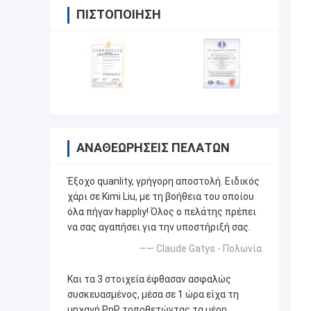
ΠΙΣΤΟΠΟΊΗΣΗ
ΑΝΑΘΕΩΡΉΣΕΙΣ ΠΕΛΑΤΏΝ
Έξοχο quanlity, γρήγορη αποστολή. Ειδικός
χάρι σε Kimi Liu, με τη βοήθεια του οποίου
όλα πήγαν happliy! Όλος ο πελάτης πρέπει
να σας αγαπήσει για την υποστήριξή σας.
—— Claude Gatys - Πολωνία
Και τα 3 στοιχεία έφθασαν ασφαλώς
συσκευασμένος, μέσα σε 1 ώρα είχα τη
μηχανή PnP τοποθετώντας τα μέρη.