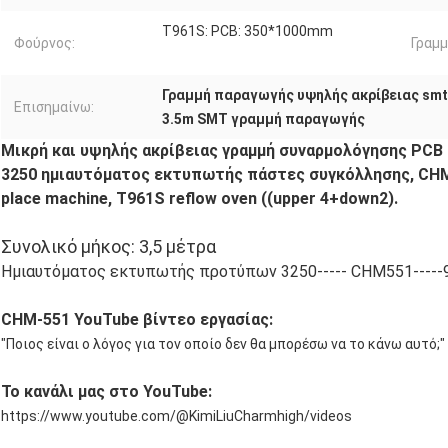
T961S: PCB: 350*1000mm
Φούρνος:
Γραμ
Γραμμή παραγωγής υψηλής ακρίβειας smt
Επισημαίνω:
3.5m SMT γραμμή παραγωγής
Μικρή και υψηλής ακρίβειας γραμμή συναρμολόγησης PCB
3250 ημιαυτόματος εκτυπωτής πάστες συγκόλλησης, CHM
place machine, T961S reflow oven ((upper 4+down2).
Συνολικό μήκος: 3,5 μέτρα
Ημιαυτόματος εκτυπωτής προτύπων 3250----- CHM551-----
CHM-551 YouTube βίντεο εργασίας:
"Ποιος είναι ο λόγος για τον οποίο δεν θα μπορέσω να το κάνω αυτό;"
Το κανάλι μας στο YouTube:
https://www.youtube.com/@KimiLiuCharmhigh/videos