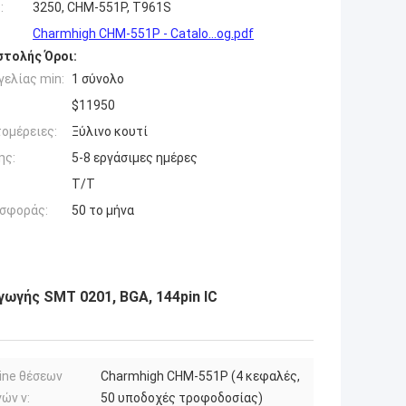
:
3250, CHM-551P, T961S
Charmhigh CHM-551P - Catalo...og.pdf
τολής Όροι:
ελίας min:
1 σύνολο
$11950
ομέρειες:
Ξύλινο κουτί
ης:
5-8 εργάσιμες ημέρες
Τ/Τ
σφοράς:
50 το μήνα
ωγής SMT 0201, BGA, 144pin IC
ine θέσεων
Charmhigh CHM-551P (4 κεφαλές,
ών ν:
50 υποδοχές τροφοδοσίας)