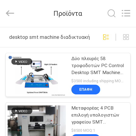
-
2026
CHARMHIGH
Προϊόντα
TECHNOLOGY
LIMITED.
All
Rights
Reserved.
ΣΠΊΤΙ
desktop smt machine διαδικτυακή κατασκευή
ΠΡΟΪΌΝΤΑ
Δύο πλευρές 58
τροφοδοτών PC Control
ΒΊΝΤΕΟ
Desktop SMT Machine
CHM-T36VB Chmt36va
$3500 including shipping MOQ:1
ΣΧΕΤΙΚΆ
ΕΠΑΦΉ
ΜΕ
Μεταφορέας 4 PCB
ΕΜΆΣ
επιλογή υπολογιστών
γραφείου SMT
ΕΠΙΣΚΈΨΕΙΣ
κεφαλιών και μηχανή
$8500 MOQ:1