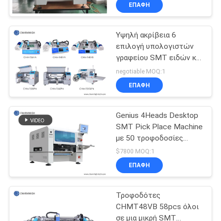
chm-650, αυτόματη
ΣΤΟ
ΕΠΑΦΉ
αλλαγή θέσεων
ΕΡΓΟΣΤΆΣΙΟ
ακροφυσίων
Υψηλή ακρίβεια 6
επιλογή υπολογιστών
ΈΛΕΓΧΟΣ
γραφείου SMT ειδών και
ΠΟΙΌΤΗΤΑΣ
γραμμή συνελεύσεων
negotiable MOQ:1
PCB Charmhigh μηχανών
ΕΠΑΦΉ
θέσεων
ΕΠΙΚΟΙΝΩΝΉΣΤΕ
Genius 4Heads Desktop
ΜΑΖΊ
SMT Pick Place Machine
ΜΑΣ
με 50 τροφοδοσίες
CHM-551
$7800 MOQ:1
ΝΈΑ
ΕΠΑΦΉ
Τροφοδότες
SHOPPING
CHMT48VB 58pcs όλοι
ON
σε μια μικρή SMT