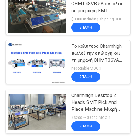
CHMT48VB 58pcs όλοι
σε μια μικρή SMT
επιλογών και θέσεων
$3800 including shipping DHL MOQ:1
υπολογιστών γραφείου
ΕΠΑΦΉ
μηχανών μηχανή
μηχανών
Το καλύτερο Charmhigh
πωλεί την επιλογή και
τη μηχανή CHMT36VA
CHMT48VB
negotiable MOQ:1
CHMT560P4
ΕΠΑΦΉ
υπολογιστών γραφείου
SMT θέσεων
Charmhigh Desktop 2
Heads SMT Pick And
Place Machine Μικρή
παραγωγή παρτίδων
$3200 ~ $3900 MOQ:1
Πρωτότυποποίηση
ΕΠΑΦΉ
Έρευνα Διδασκαλία