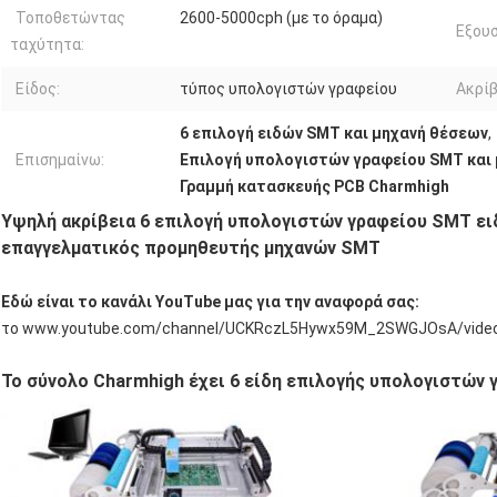
Τοποθετώντας
2600-5000cph (με το όραμα)
Εξουσ
ταχύτητα:
Είδος:
τύπος υπολογιστών γραφείου
Ακρίβ
6 επιλογή ειδών SMT και μηχανή θέσεων
,
Επισημαίνω:
Επιλογή υπολογιστών γραφείου SMT και
Γραμμή κατασκευής PCB Charmhigh
Υψηλή ακρίβεια 6 επιλογή υπολογιστών γραφείου SMT ει
επαγγελματικός προμηθευτής μηχανών SMT
Εδώ είναι το κανάλι YouTube μας για την αναφορά σας:
το www.youtube.com/channel/UCKRczL5Hywx59M_2SWGJOsA/vide
Το σύνολο Charmhigh έχει 6 είδη επιλογής υπολογιστών γ