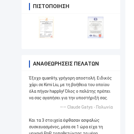
ΠΙΣΤΟΠΟΊΗΣΗ
ΑΝΑΘΕΩΡΉΣΕΙΣ ΠΕΛΑΤΏΝ
Έξοχο quanlity, γρήγορη αποστολή. Ειδικός
χάρι σε Kimi Liu, με τη βοήθεια του οποίου
όλα πήγαν happliy! Όλος ο πελάτης πρέπει
να σας αγαπήσει για την υποστήριξή σας.
—— Claude Gatys - Πολωνία
Και τα 3 στοιχεία έφθασαν ασφαλώς
συσκευασμένος, μέσα σε 1 ώρα είχα τη
μηχανή PnP τοποθετώντας τα μέρη.