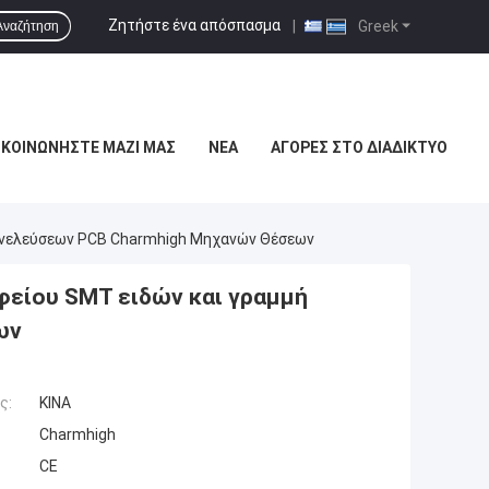
Ζητήστε ένα απόσπασμα
|
Greek
Αναζήτηση
ΙΚΟΙΝΩΝΉΣΤΕ ΜΑΖΊ ΜΑΣ
ΝΈΑ
ΑΓΟΡΈΣ ΣΤΟ ΔΙΑΔΊΚΤΥΟ
Συνελεύσεων PCB Charmhigh Μηχανών Θέσεων
φείου SMT ειδών και γραμμή
ων
ς:
ΚΙΝΑ
Charmhigh
CE