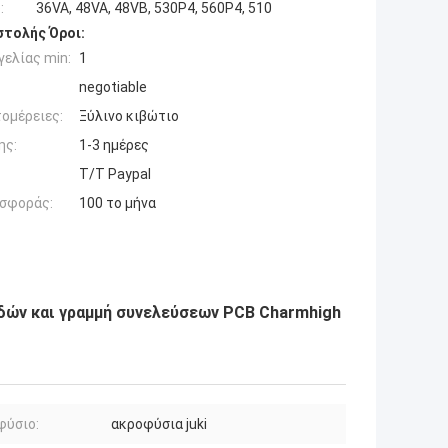
:
36VA, 48VA, 48VB, 530P4, 560P4, 510
τολής Όροι:
ελίας min:
1
negotiable
ομέρειες:
Ξύλινο κιβώτιο
ης:
1-3 ημέρες
T/T Paypal
σφοράς:
100 το μήνα
δών και γραμμή συνελεύσεων PCB Charmhigh
φύσιο:
ακροφύσια juki