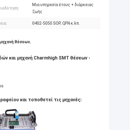
Μια υπηρεσία έτους + διάρκειας
ιοδότηση:
ζωής
εια:
0402-5050 SOP, QFN κ.λπ.
 μηχανή θέσεων
,
δών και μηχανή Charmhigh SMT θέσεων -
os
ραφείου και τοποθετεί τις μηχανές: