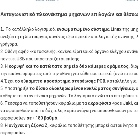
Ανταγωνιστικό πλεονέκτημα μηχανών επιλογών και θέσε
1.
Το κατάλληλο λογισμικό,
ενσωματωμένο σύστημα Linux
της μηχ
ανεξάρτητη λειτουργία, κανένας εξωτερικός υπολογιστής ανάγκης, 
γρήγορα.
2. Οθόνη αφής -κατασκευής, κανένα εξωτερικό όργανο ελέγχου ανάγ
ποντίκι USB που υποστηρίζεται επίσης.
3.
Η κορυφή και το κατώτατο σημείο δύο κάμερες οράματος,
διο
την εικόνα οράματος από την οθόνη για κάθε συστατικά. (ανώτατο 
4. Έχει
το εύκαμπτο προσάρτημα στερέωσης PCB
, κατάλληλο για
5. Υποστήριξε
το δίσκο ολοκληρωμένου κυκλώματος συνήθειας
,
καθοριστεί στον πίνακα μηχανών. Το λογισμικό ανώτατο επιτρέπει τ
6. Τέσσερα να τοποθετήσουν κεφάλια με τα
ακροφύσια
4pcs
Juki, 
να αφαιρεθούν από το δάχτυλο, καμία ανάγκη να αποσυνθέσουν με το
ακροφυσίων
σε +180 βαθμό.
8.
Η ανίχνευση άξονα Ζ,
κεφάλια τοποθέτησης μπορεί αυτοκίνητο πί
ακροφυσίων.