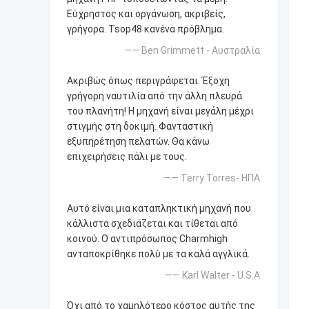
Εύχρηστος και οργάνωση, ακριβείς,
γρήγορα. Tsop48 κανένα πρόβλημα.
—— Ben Grimmett - Αυστραλία
Ακριβώς όπως περιγράφεται. Έξοχη
γρήγορη ναυτιλία από την άλλη πλευρά
του πλανήτη! Η μηχανή είναι μεγάλη μέχρι
στιγμής στη δοκιμή. Φανταστική
εξυπηρέτηση πελατών. Θα κάνω
επιχειρήσεις πάλι με τους.
—— Terry Torres- ΗΠΑ
Αυτό είναι μια καταπληκτική μηχανή που
κάλλιστα σχεδιάζεται και τίθεται από
κοινού. Ο αντιπρόσωπος Charmhigh
ανταποκρίθηκε πολύ με τα καλά αγγλικά.
—— Karl Walter - U.S.A
Όχι από το χαμηλότερο κόστος αυτής της