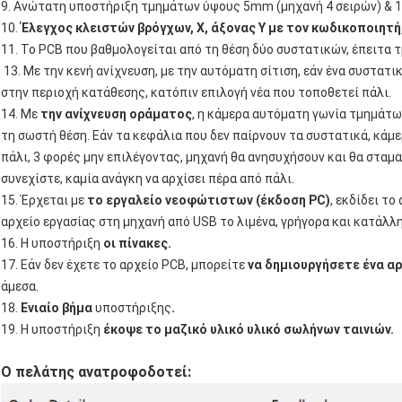
9. Ανώτατη υποστήριξη τμημάτων ύψους 5mm (μηχανή 4 σειρών) & 1
10.
Έλεγχος κλειστών βρόγχων, Χ, άξονας Υ με τον κωδικοποιητή,
11. Το PCB που βαθμολογείται από τη θέση δύο συστατικών, έπειτα
13. Με την κενή ανίχνευση, με την αυτόματη σίτιση, εάν ένα συστατ
στην περιοχή κατάθεσης, κατόπιν επιλογή νέα που τοποθετεί πάλι.
14. Με
την ανίχνευση οράματος
, η κάμερα αυτόματη γωνία τμημάτω
τη σωστή θέση. Εάν τα κεφάλια που δεν παίρνουν τα συστατικά, κάμε
πάλι, 3 φορές μην επιλέγοντας, μηχανή θα ανησυχήσουν και θα σταμ
συνεχίστε, καμία ανάγκη να αρχίσει πέρα από πάλι.
15. Έρχεται με
το εργαλείο νεοφώτιστων (έκδοση PC)
, εκδίδει τ
αρχείο εργασίας στη μηχανή από USB το λιμένα, γρήγορα και κατάλλ
16. Η υποστήριξη
οι πίνακες.
17. Εάν δεν έχετε το αρχείο PCB, μπορείτε
να δημιουργήσετε ένα αρ
άμεσα.
18.
Ενιαίο βήμα
υποστήριξης
.
19. Η υποστήριξη
έκοψε το μαζικό υλικό υλικό σωλήνων ταινιών.
Ο πελάτης ανατροφοδοτεί: