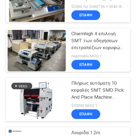
SMD και μηχανή θέσεων,
LINE
$2600 for CHMT36 + 3040 Stencil printer MOQ:1 μονάδα
29 τροφοδότες 2 μικρή
ΕΠΑΦΉ
SMT μηχανή κεφαλιών
ΧΆΡΤΗΣ
Charmhigh 4 επιλογή
ΙΣΤΟΣΕΛΊΔΑΣ
SMT των οδηγήσεων
επιτραπέζιων κορυφών
SMD κεφαλιών και
ΠΟΛΙΤΙΚΉ
negotiable MOQ:1
μηχανή θέσεων
ΕΠΑΦΉ
ΑΠΟΡΡΉΤΟΥ
Πλήρως αυτόματη 10
κεφαλές SMT SMD Pick
And Place Machine
01005 PCBA
$35000 MOQ:1
κατασκευαστική μηχανή
ΕΠΑΦΉ
Λουρίδα 1.2m