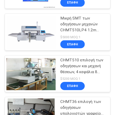
τροφοδοτών SMD και
ΣΤΟ
ΕΠΑΦΉ
μηχανή θέσεων
ΕΡΓΟΣΤΆΣΙΟ
Μικρή SMT των
οδηγήσεων μηχανών
ΈΛΕΓΧΟΣ
CHMT510LP4 1.2m
ΠΟΙΌΤΗΤΑΣ
επιλογών και θέσεων
$5000 MOQ:1
των οδηγήσεων
ΕΠΑΦΉ
κεφαλιών υψηλής
ΕΠΙΚΟΙΝΩΝΉΣΤΕ
ταχύτητας υπολογιστής
γραφείου 4 μηχανή
CHMT510 επιλογή των
ΜΑΖΊ
λουρίδων
οδηγήσεων και μηχανή
ΜΑΣ
θέσεων, 4 κεφάλια 8
τροφοδότες μικρή SMT
$5200 MOQ:1
1.2m των οδηγήσεων
ΝΈΑ
ΕΠΑΦΉ
μηχανή λουρίδων
CHMT36 επιλογή των
SHOPPING
οδηγήσεων
ON
υπολογιστών γραφείου