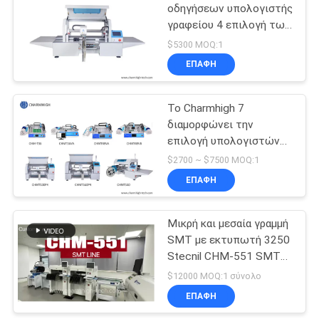
οδηγήσεων υπολογιστής
γραφείου 4 επιλογή των
οδηγήσεων κεφαλιών
$5300 MOQ:1
και μηχανή CHMT510,
ΕΠΑΦΉ
11000cph θέσεων
Το Charmhigh 7
διαμορφώνει την
επιλογή υπολογιστών
γραφείου SMT SMD και
$2700 ~ $7500 MOQ:1
τη μηχανή θέσεων, μικρή
ΕΠΑΦΉ
μηχανή ταιριάσματος
PCB
Μικρή και μεσαία γραμμή
SMT με εκτυπωτή 3250
Stecnil CHM-551 SMT
Pick and Place Machine
$12000 MOQ:1 σύνολο
830 Reflow Oven
ΕΠΑΦΉ