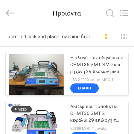
-
2026
CHARMHIGH
Προϊόντα
TECHNOLOGY
LIMITED.
All
Rights
Reserved.
ΣΠΊΤΙ
smt led pick and place machine διαδικτυακή κατασκευ
ΠΡΟΪΌΝΤΑ
Επιλογή των οδηγήσεων
CHMT36 SMT SMD και
ΒΊΝΤΕΟ
μηχανή 29 θέσεων μικρή
SMT μηχανή
USD $2300 per set MOQ:1
τροφοδοτών
ΣΧΕΤΙΚΆ
ΕΠΑΦΉ
ΜΕ
Λέιζερ που τοποθετεί
ΕΜΆΣ
CHMT36 SMT 2
κεφάλια 29 επιλογή των
ΕΠΙΣΚΈΨΕΙΣ
οδηγήσεων
$2800 MOQ:1 μονάδα