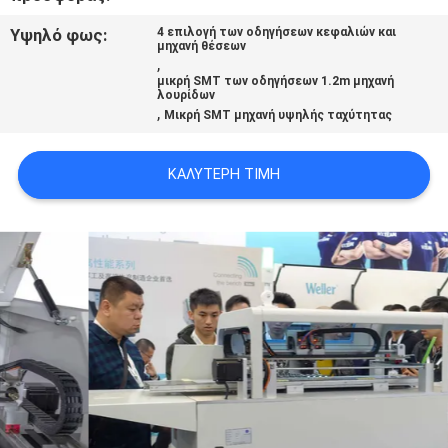
LINE
Υψηλό φως:
4 επιλογή των οδηγήσεων κεφαλιών και
μηχανή θέσεων
,
ΧΆΡΤΗΣ
μικρή SMT των οδηγήσεων 1.2m μηχανή
λουρίδων
,
ΙΣΤΟΣΕΛΊΔΑΣ
Μικρή SMT μηχανή υψηλής ταχύτητας
ΚΑΛΎΤΕΡΗ ΤΙΜΉ
ΠΟΛΙΤΙΚΉ
ΑΠΟΡΡΉΤΟΥ