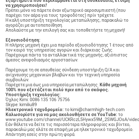
εξαρτήματα που περιλαμβάνεται στη συσκευασία, έτοιμη
να χρησιμοποιήσει!
Πρέπει μόνο να πάρετε έναν εξωτερικό αεροσυμπιεστή (που
παρέχει τον αέρα για τους τροφοδότες) πρίν τρέχετε.
Η καλή υποστήριξη τεχνολογίας μεταπώλησης, παρακαλώ το
αγοράζει με αυτοπεποίθηση.
Απολαύστε με την επιλογή σας και τοποθετήστε τη μηχανή!
Εξουσιοδότηση:
Η πλήρης μηχανή έχει μια περίοδο εξουσιοδότησης 1 έτους από
τον καιρό της υπηρεσίας αγορών και διάρκειας ζωής.
Παρέχουμε πάντα τα ανταλλακτικά της μηχανής, αξιόπιστος
άμεσος ανεφοδιασμός εργοστασίων.
Παρέχουμε τη σε απευθείας σύνδεση υποστήριξη Q/A και
ανίχνευσης μηχανικών βλαβών και την τεχνική υπηρεσία
συμβουλών.
Παρέχετε μια έως μια υπηρεσία μεταπώλησης.
Κάθε μηχανή
100% που εξετάζεται πολύ πριν από το σκάφος.
Υποστήριξη τεχνολογίας:
Όχλος Kimi: 0086 135 106 75756
Skype: kimiliu89
Ηλεκτρονικό ταχυδρομείο:
το kimi@charmhigh-tech.com
Καλωσορίστε για να μας ακολουθήσετε σε YouTube:
το
www.youtube.com/channel/UCKRczL5Hywx59M_2SWGJOsA/vide
Εάν θέλετε να δείτε τις περισσότερα πληροφορίες και βίντεο,
παρακαλώ μας ελάτε σε επαφή με με ηλεκτρονικό ταχυδρομείο.
Απάντηση εσείς στην πρώτη φορά.