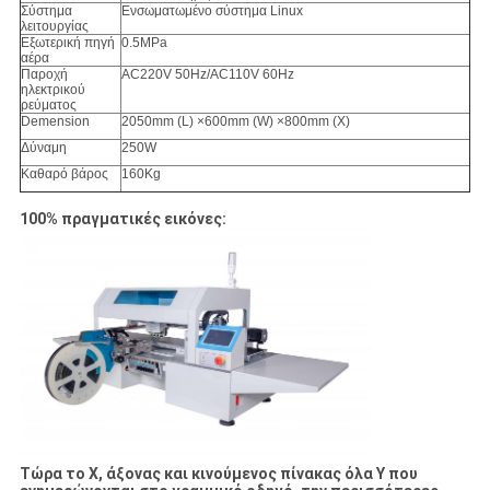
Σύστημα
Ενσωματωμένο σύστημα Linux
λειτουργίας
Εξωτερική πηγή
0.5MPa
αέρα
Παροχή
AC220V 50Hz/AC110V 60Hz
ηλεκτρικού
ρεύματος
Demension
2050mm (L) ×600mm (W) ×800mm (Χ)
Δύναμη
250W
Καθαρό βάρος
160Kg
100% πραγματικές εικόνες:
Τώρα το Χ, άξονας και κινούμενος πίνακας όλα Υ που