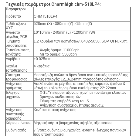
Τεχνικές παράμετροι Charmhigh chm-510LP4:
Παράμετροι
Πρότυπο
CHMT510LP4
Ταξίδι άξονα
528mm (Χ) ×380mm (Υ) ×15mm (Ζ)
XYZ
Ανώτατο
10*10mm - 240mm (L) ×1200mm (W)
μέγεθος PCB
Τμήματα
1.2 λουρίδα των οδηγήσεων, 0402-5050, SOP, QFN, κ.λπ.
υποστήριξης
Τοποθετώντας
Χωρίς όραμα: 11000cph
ταχύτητα
Με το όραμα: 5500cph
Ακρίβεια
±0.025mm
Κεφάλι
4 κεφάλια
τοποθέτησης
Σύστημα
Υποστήριξη ανώτατο 8pcs 8mm πνευματικός τροφοδότης
τροφοδοσίας
(άλλες επιλογές: 12,16,24mm, τροφοδότης δόνησης)
Ανίχνευση
Διπλό ανώτατο μέγεθος υποστήριξης καμερών (επάνω &
οράματος
κάτω) του ολοκληρωμένου κυκλώματος: 22*22mm
Έλεγχος
X-$L*Y stepper άξονα μηχανή με τον έλεγχο κλειστών
μηχανών
βρόγχων κωδικοποιητών
Εύκαμπτη επιβράδυνση του S
Ανίχνευση αναστοιχειοθέτησης άξονα Ζ
Ανίχνευση
Κενή και οπτική ανίχνευση
συστατικής
διαρροής
Κύριος πίνακας
Μητρική κάρτα βιομηχανίας υψηλός-αξιοπιστίας
Οθόνη αφής
7 ίντσες οθόνης βιομηχανίας, externel έλεγχος ποντικιών
που υποστηρίζεται