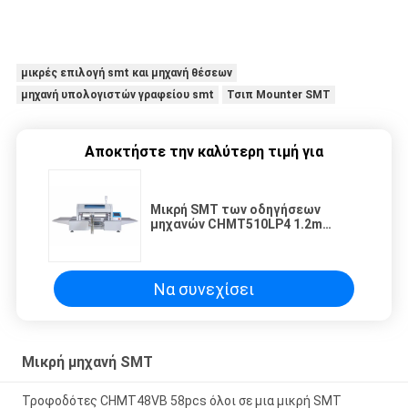
μικρές επιλογή smt και μηχανή θέσεων
μηχανή υπολογιστών γραφείου smt
Τσιπ Mounter SMT
Αποκτήστε την καλύτερη τιμή για
Μικρή SMT των οδηγήσεων
μηχανών CHMT510LP4 1.2m
επιλογών και θέσεων των
οδηγήσεων κεφαλιών υψηλής
ταχύτητας υπολογιστής
γραφείου 4 μηχανή λουρίδων
Να συνεχίσει
Μικρή μηχανή SMT
Τροφοδότες CHMT48VB 58pcs όλοι σε μια μικρή SMT