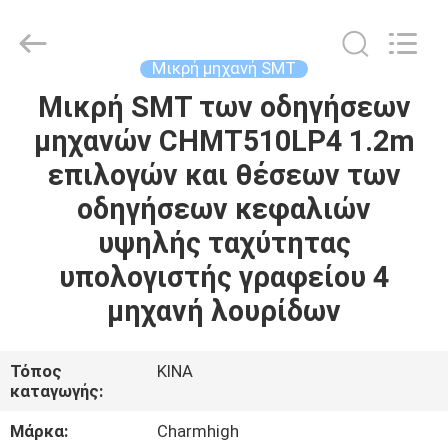
-
2026
CHARMHIGH
TECHNOLOGY
LIMITED.
Μικρή μηχανή SMT
All
Rights
Reserved.
Μικρή SMT των οδηγήσεων
ΣΠΊΤΙ
μηχανών CHMT510LP4 1.2m
ΠΡΟΪΌΝΤΑ
επιλογών και θέσεων των
οδηγήσεων κεφαλιών
ΒΊΝΤΕΟ
υψηλής ταχύτητας
υπολογιστής γραφείου 4
ΣΧΕΤΙΚΆ
μηχανή λουρίδων
ΜΕ
ΕΜΆΣ
Τόπος
ΚΙΝΑ
καταγωγής:
ΕΠΙΣΚΈΨΕΙΣ
Μάρκα:
Charmhigh