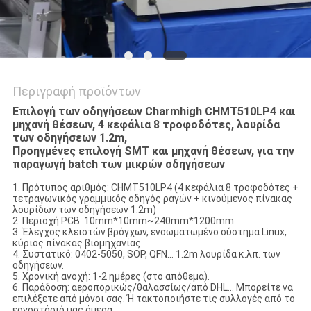
Περιγραφή προϊόντων
Επιλογή των οδηγήσεων Charmhigh CHMT510LP4 και
μηχανή θέσεων, 4 κεφάλια 8 τροφοδότες, λουρίδα
των οδηγήσεων 1.2m,
Προηγμένες επιλογή SMT και μηχανή θέσεων, για την
παραγωγή batch των μικρών οδηγήσεων
1. Πρότυπος αριθμός: CHMT510LP4 (4 κεφάλια 8 τροφοδότες +
τετραγωνικός γραμμικός οδηγός ραγών + κινούμενος πίνακας
λουρίδων των οδηγήσεων 1.2m)
2. Περιοχή PCB: 10mm*10mm~240mm*1200mm
3. Έλεγχος κλειστών βρόγχων, ενσωματωμένο σύστημα Linux,
κύριος πίνακας βιομηχανίας
4. Συστατικό: 0402-5050, SOP, QFN… 1.2m λουρίδα κ.λπ. των
οδηγήσεων.
5. Χρονική ανοχή: 1-2 ημέρες (στο απόθεμα).
6. Παράδοση: αεροπορικώς/θαλασσίως/από DHL… Μπορείτε να
επιλέξετε από μόνοι σας. Ή τακτοποιήστε τις συλλογές από το
εργοστάσιό μας άμεσα.