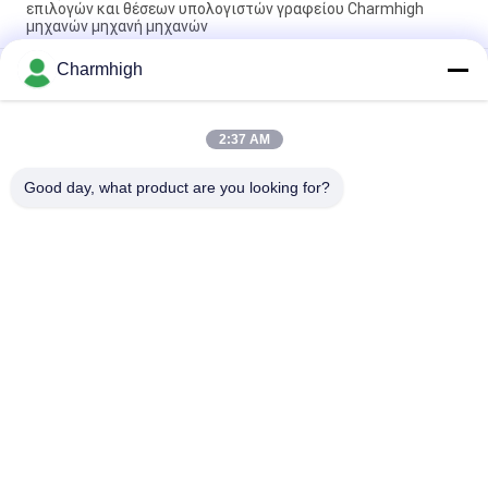
επιλογών και θέσεων υπολογιστών γραφείου Charmhigh
μηχανών μηχανή μηχανών
Charmhigh
Το Charmhigh 7 διαμορφώνει την επιλογή υπολογιστών
γραφείου SMT SMD και τη μηχανή θέσεων, μικρή μηχανή
ταιριάσματος PCB
2:37 AM
CHMT36VB εξοπλισμός Charmhigh επιλογών και θέσεων για
τη συνέλευση PCB
Good day, what product are you looking for?
Λαϊκή κατηγορία
Όλα
Επιλογή SMT Και 
Γραμμή Παραγωγής 
Μηχανή Θέσεων
SMT
Εκτυπωτής 
Φούρνος 
Διάτρητων
Επανακυκλοφορίας 
SMT
Τροφοδότης SMT
Μικρή Μηχανή SMT