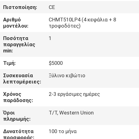
ΣΤΟ
Πιστοποίηση:
CE
ΕΡΓΟΣΤΆΣΙΟ
Αριθμό
CHMT510LP4 (4 κεφάλια + 8
μοντέλου:
τροφοδότες)
ΈΛΕΓΧΟΣ
Ποσότητα
1
ΠΟΙΌΤΗΤΑΣ
παραγγελίας
min:
Τιμή:
$5000
ΕΠΙΚΟΙΝΩΝΉΣΤΕ
ΜΑΖΊ
Συσκευασία
Ξύλινο κιβώτιο
λεπτομέρειες:
ΜΑΣ
Χρόνος
2-3 εργάσιμες ημέρες
παράδοσης:
ΝΈΑ
Όροι
T/T, Western Union
πληρωμής:
SHOPPING
Δυνατότητα
100 το μήνα
ON
προσφοράς: