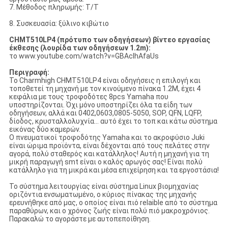
7. Μέθοδος πληρωμής: T/T
8. Συσκευασία: ξύλινο κιβώτιο
CHMT510LP4 (πρότυπο των οδηγήσεων) βίντεο εργασίας
έκθεσης (λουρίδα των οδηγήσεων 1.2m):
το www.youtube.com/watch?v=GBAclhAfaUs
Περιγραφή:
Το Charmhigh CHMT510LP4 είναι οδηγήσεις η επιλογή και
τοποθετεί τη μηχανή με τον κινούμενο πίνακα 1.2M, έχει 4
κεφάλια με τους τροφοδότες 8pcs Yamaha που
υποστηρίζονται. Όχι μόνο υποστηρίζει όλα τα είδη των
οδηγήσεων, αλλά και 0402,0603,0805-5050, SOP, QFN, LQFP,
δίοδος, κρυσταλλολυχνία… αυτό έχει το τοπ και κάτω σύστημα
εικόνας δύο καμερών.
Ο πνευματικοί τροφοδότης Yamaha και το ακροφύσιο Juki
είναι ώριμα προϊόντα, είναι δέχονται από τους πελάτες στην
αγορά, πολύ σταθερός και κατάλληλος! Αυτή η μηχανή για τη
μικρή παραγωγή smt είναι ο καλός αρωγός σας! Είναι πολύ
κατάλληλο για τη μικρά και μέσα επιχείρηση και τα εργοστάσια!
Το σύστημα λειτουργίας είναι σύστημα Linux βιομηχανίας
οριζόντια ενσωματωμένο, ο κύριος πίνακας της μηχανής
ερευνήθηκε από μας, ο οποίος είναι πιό relaible από το σύστημα
παραθύρων, και ο χρόνος ζωής είναι πολύ πιό μακροχρόνιος.
Παρακαλώ το αγοράστε με αυτοπεποίθηση.