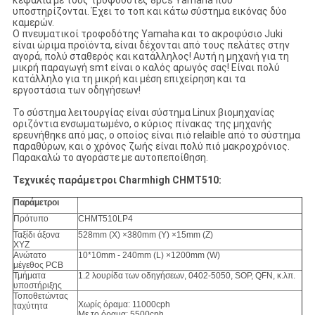
κεφάλια με τους τροφοδότες 8pcs Yamaha που
υποστηρίζονται. Έχει το τοπ και κάτω σύστημα εικόνας δύο
καμερών.
Ο πνευματικοί τροφοδότης Yamaha και το ακροφύσιο Juki
είναι ώριμα προϊόντα, είναι δέχονται από τους πελάτες στην
αγορά, πολύ σταθερός και κατάλληλος! Αυτή η μηχανή για τη
μικρή παραγωγή smt είναι ο καλός αρωγός σας! Είναι πολύ
κατάλληλο για τη μικρή και μέση επιχείρηση και τα
εργοστάσια των οδηγήσεων!
Το σύστημα λειτουργίας είναι σύστημα Linux βιομηχανίας
οριζόντια ενσωματωμένο, ο κύριος πίνακας της μηχανής
ερευνήθηκε από μας, ο οποίος είναι πιό relaible από το σύστημα
παραθύρων, και ο χρόνος ζωής είναι πολύ πιό μακροχρόνιος.
Παρακαλώ το αγοράστε με αυτοπεποίθηση.
Τεχνικές παράμετροι Charmhigh CHMT510:
Παράμετροι
Πρότυπο
CHMT510LP4
Ταξίδι άξονα
528mm (Χ) ×380mm (Υ) ×15mm (Ζ)
XYZ
Ανώτατο
10*10mm - 240mm (L) ×1200mm (W)
μέγεθος PCB
Τμήματα
1.2 λουρίδα των οδηγήσεων, 0402-5050, SOP, QFN, κ.λπ.
υποστήριξης
Τοποθετώντας
Χωρίς όραμα: 11000cph
ταχύτητα
Με το όραμα: 5500cph