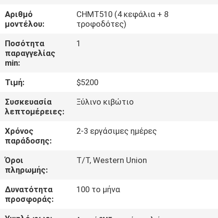
ΣΤΟ
Αριθμό
CHMT510 (4 κεφάλια + 8
ΕΡΓΟΣΤΆΣΙΟ
μοντέλου:
τροφοδότες)
Ποσότητα
1
ΈΛΕΓΧΟΣ
παραγγελίας
min:
ΠΟΙΌΤΗΤΑΣ
Τιμή:
$5200
ΕΠΙΚΟΙΝΩΝΉΣΤΕ
Συσκευασία
Ξύλινο κιβώτιο
λεπτομέρειες:
ΜΑΖΊ
Χρόνος
2-3 εργάσιμες ημέρες
ΜΑΣ
παράδοσης:
Όροι
T/T, Western Union
ΝΈΑ
πληρωμής:
Δυνατότητα
100 το μήνα
SHOPPING
προσφοράς:
ON