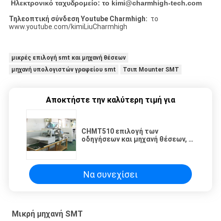
Ηλεκτρονικό ταχυδρομείο: το kimi@charmhigh-tech.com
Τηλεοπτική σύνδεση Youtube Charmhigh:
το
www.youtube.com/kimiLiuCharmhigh
μικρές επιλογή smt και μηχανή θέσεων
μηχανή υπολογιστών γραφείου smt
Τσιπ Mounter SMT
Αποκτήστε την καλύτερη τιμή για
CHMT510 επιλογή των
οδηγήσεων και μηχανή θέσεων, 4
κεφάλια 8 τροφοδότες μικρή
SMT 1.2m των οδηγήσεων μηχανή
λουρίδων
Να συνεχίσει
Μικρή μηχανή SMT