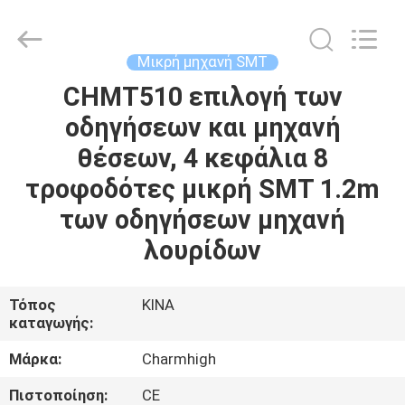
-
2026
CHARMHIGH
TECHNOLOGY
LIMITED.
Μικρή μηχανή SMT
All
Rights
Reserved.
CHMT510 επιλογή των
ΣΠΊΤΙ
οδηγήσεων και μηχανή
ΠΡΟΪΌΝΤΑ
θέσεων, 4 κεφάλια 8
τροφοδότες μικρή SMT 1.2m
ΒΊΝΤΕΟ
των οδηγήσεων μηχανή
λουρίδων
ΣΧΕΤΙΚΆ
ΜΕ
Τόπος
ΚΙΝΑ
καταγωγής:
ΕΜΆΣ
Μάρκα:
Charmhigh
ΕΠΙΣΚΈΨΕΙΣ
Πιστοποίηση:
CE