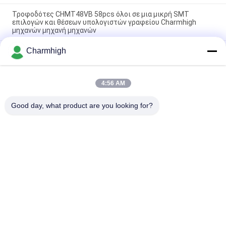
Τροφοδότες CHMT48VB 58pcs όλοι σε μια μικρή SMT
επιλογών και θέσεων υπολογιστών γραφείου Charmhigh
μηχανών μηχανή μηχανών
Charmhigh
Το Charmhigh 7 διαμορφώνει την επιλογή υπολογιστών
γραφείου SMT SMD και τη μηχανή θέσεων, μικρή μηχανή
ταιριάσματος PCB
4:56 AM
CHMT36VB εξοπλισμός Charmhigh επιλογών και θέσεων για
τη συνέλευση PCB
Good day, what product are you looking for?
Λαϊκή κατηγορία
Όλα
Επιλογή SMT Και 
Γραμμή Παραγωγής 
Μηχανή Θέσεων
SMT
Εκτυπωτής 
Φούρνος 
Διάτρητων
Επανακυκλοφορίας 
SMT
Τροφοδότης SMT
Μικρή Μηχανή SMT