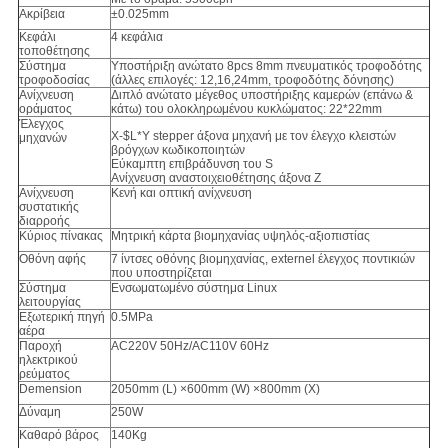
Ακρίβεια
±0.025mm
Κεφάλι
4 κεφάλια
τοποθέτησης
Σύστημα
Υποστήριξη ανώτατο 8pcs 8mm πνευματικός τροφοδότης
τροφοδοσίας
(άλλες επιλογές: 12,16,24mm, τροφοδότης δόνησης)
Ανίχνευση
Διπλό ανώτατο μέγεθος υποστήριξης καμερών (επάνω &
οράματος
κάτω) του ολοκληρωμένου κυκλώματος: 22*22mm
Έλεγχος
X-$L*Y stepper άξονα μηχανή με τον έλεγχο κλειστών
μηχανών
βρόγχων κωδικοποιητών
Εύκαμπτη επιβράδυνση του S
Ανίχνευση αναστοιχειοθέτησης άξονα Ζ
Ανίχνευση
Κενή και οπτική ανίχνευση
συστατικής
διαρροής
Κύριος πίνακας
Μητρική κάρτα βιομηχανίας υψηλός-αξιοπιστίας
Οθόνη αφής
7 ίντσες οθόνης βιομηχανίας, externel έλεγχος ποντικιών
που υποστηρίζεται
Σύστημα
Ενσωματωμένο σύστημα Linux
λειτουργίας
Εξωτερική πηγή
0.5MPa
αέρα
Παροχή
AC220V 50Hz/AC110V 60Hz
ηλεκτρικού
ρεύματος
Demension
2050mm (L) ×600mm (W) ×800mm (Χ)
Δύναμη
250W
Καθαρό βάρος
140Kg