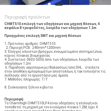
Περιγραφή προϊόντων
CHMT510 επιλογή των οδηγήσεων και μηχανή θέσεων, 4
κεφάλια 8 τροφοδότες, λουρίδα των οδηγήσεων 1.2m
Προηγμένες επιλογή SMT και μηχανή θέσεων
1. Πρότυπος αριθμός: CHMT510
2. Περιοχή PCB: 240mm*1200mm
3. Έλεγχος κλειστών βρόγχων, ενσωματωμένο σύστημα Linux,
κύριος πίνακας βιομηχανίας
4. Συστατικό: 0603-5050, kins των οδηγήσεων, λουρίδα των
οδηγήσεων 1.2m
6. Παράδοση: αεροπορικώς/θαλασσίως/από DHL… στείλετε
στην αποθήκη εμπορευμάτων αποστολέων, ή τακτοποιήστε τις
συλλογές από το εργοστάσιό μας άμεσα.
7. Μέθοδος πληρωμής: T/T
8. Συσκευασία: ξύλινο κιβώτιο
Περιγραφή:
Το Charmhigh CHMT510LP4 είναι οδηγήσεις η επιλογή και
τοποθετεί τη μηχανή με τον κινούμενο πίνακα 1.2M, έχει 4