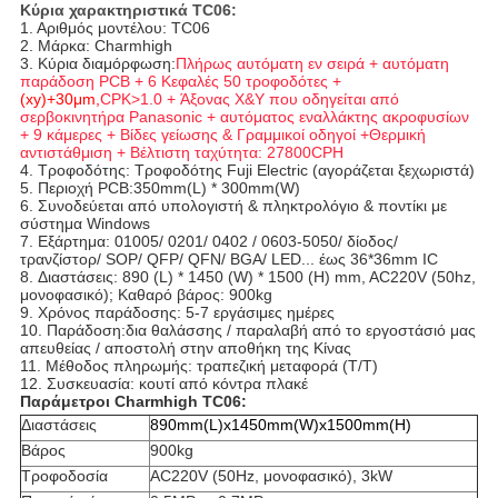
Κύρια χαρακτηριστικά TC06:
1. Αριθμός μοντέλου: TC06
2. Μάρκα: Charmhigh
3. Κύρια διαμόρφωση:
Πλήρως αυτόματη εν σειρά + αυτόματη
παράδοση PCB + 6 Κεφαλές 50 τροφοδότες +
(xy)+30μm,
CPK>1.0 + Άξονας X&Y που οδηγείται από
σερβοκινητήρα Panasonic + αυτόματος εναλλάκτης ακροφυσίων
+ 9 κάμερες + Βίδες γείωσης & Γραμμικοί οδηγοί +
Θερμική
αντιστάθμιση + Βέλτιστη ταχύτητα: 27800CPH
4. Τροφοδότης: Τροφοδότης Fuji Electric (αγοράζεται ξεχωριστά)
5. Περιοχή PCB:350mm(L) * 300mm(W)
6. Συνοδεύεται από υπολογιστή & πληκτρολόγιο & ποντίκι με
σύστημα Windows
7. Εξάρτημα: 01005/ 0201/ 0402 / 0603-5050/ δίοδος/
τρανζίστορ/ SOP/ QFP/ QFN/ BGA/ LED... έως 36*36mm IC
8. Διαστάσεις: 890 (L) * 1450 (W) * 1500 (H) mm, AC220V (50hz,
μονοφασικό); Καθαρό βάρος: 900kg
9. Χρόνος παράδοσης: 5-7 εργάσιμες ημέρες
10. Παράδοση:δια θαλάσσης / παραλαβή από το εργοστάσιό μας
απευθείας / αποστολή στην αποθήκη της Κίνας
11. Μέθοδος πληρωμής: τραπεζική μεταφορά (T/T)
12. Συσκευασία: κουτί από κόντρα πλακέ
Παράμετροι Charmhigh TC06:
Διαστάσεις
890mm(L)x1450mm(W)x1500mm(H)
Βάρος
900kg
Τροφοδοσία
AC220V (50Hz, μονοφασικό), 3kW