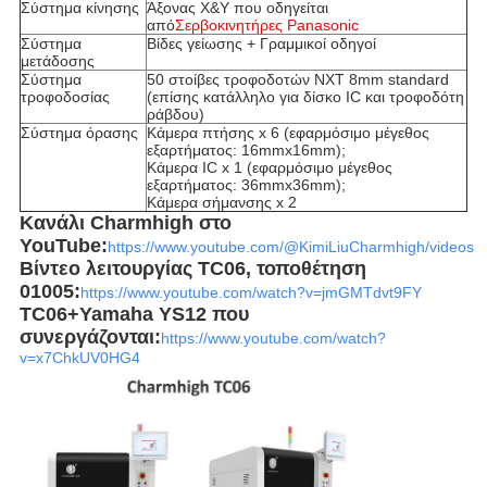
Σύστημα κίνησης
Άξονας X&Y που οδηγείται
από
Σερβοκινητήρες Panasonic
Σύστημα
Βίδες γείωσης + Γραμμικοί οδηγοί
μετάδοσης
Σύστημα
50 στοίβες τροφοδοτών NXT 8mm standard
τροφοδοσίας
(επίσης κατάλληλο για δίσκο IC και τροφοδότη
ράβδου)
Σύστημα όρασης
Κάμερα πτήσης x 6 (εφαρμόσιμο μέγεθος
εξαρτήματος: 16mmx16mm);
Κάμερα IC x 1 (εφαρμόσιμο μέγεθος
εξαρτήματος: 36mmx36mm);
Κάμερα σήμανσης x 2
Κανάλι Charmhigh στο
YouTube:
https://www.youtube.com/@KimiLiuCharmhigh/videos
Βίντεο λειτουργίας TC06, τοποθέτηση
01005:
https://www.youtube.com/watch?v=jmGMTdvt9FY
TC06+Yamaha YS12 που
συνεργάζονται:
https://www.youtube.com/watch?
v=x7ChkUV0HG4