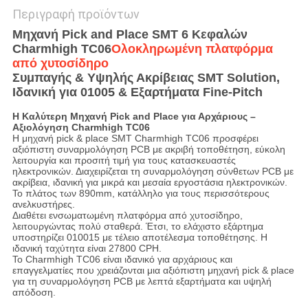
Περιγραφή προϊόντων
Μηχανή Pick and Place SMT 6 Κεφαλών
Charmhigh TC06
Ολοκληρωμένη πλατφόρμα
από χυτοσίδηρο
Συμπαγής & Υψηλής Ακρίβειας SMT Solution,
Ιδανική για 01005 & Εξαρτήματα Fine-Pitch
Η Καλύτερη Μηχανή Pick and Place για Αρχάριους –
Αξιολόγηση Charmhigh TC06
Η μηχανή pick & place SMT Charmhigh TC06 προσφέρει
αξιόπιστη συναρμολόγηση PCB με ακριβή τοποθέτηση, εύκολη
λειτουργία και προσιτή τιμή για τους κατασκευαστές
ηλεκτρονικών. Διαχειρίζεται τη συναρμολόγηση σύνθετων PCB με
ακρίβεια, ιδανική για μικρά και μεσαία εργοστάσια ηλεκτρονικών.
Το πλάτος των 890mm, κατάλληλο για τους περισσότερους
ανελκυστήρες.
Διαθέτει ενσωματωμένη πλατφόρμα από χυτοσίδηρο,
λειτουργώντας πολύ σταθερά. Έτσι, το ελάχιστο εξάρτημα
υποστηρίζει 010015 με τέλειο αποτέλεσμα τοποθέτησης. Η
ιδανική ταχύτητα είναι 27800 CPH.
Το Charmhigh TC06 είναι ιδανικό για αρχάριους και
επαγγελματίες που χρειάζονται μια αξιόπιστη μηχανή pick & place
για τη συναρμολόγηση PCB με λεπτά εξαρτήματα και υψηλή
απόδοση.