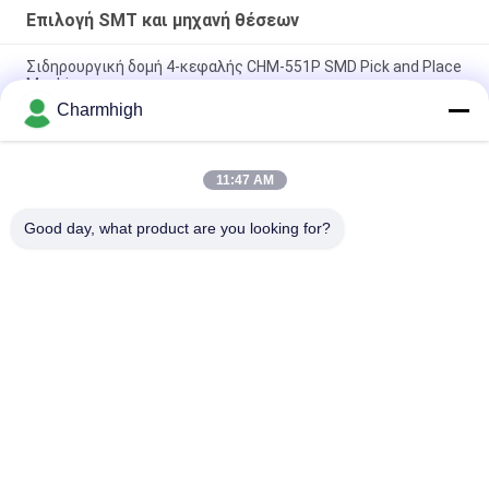
Επιλογή SMT και μηχανή θέσεων
Σιδηρουργική δομή 4-κεφαλής CHM-551P SMD Pick and Place
Machine
Charmhigh
Στενό σχεδιασμό υψηλής ακρίβειας TC06 SMT pick and place
machine 6 κεφάλια στήριξη 01005
11:47 AM
Η Charmhigh TM08 PCBA Manufacturing SMT Chip Mounter
Placement Machine CPK≥1.0
Good day, what product are you looking for?
Λαϊκή κατηγορία
Όλα
Επιλογή SMT Και 
Γραμμή Παραγωγής 
Μηχανή Θέσεων
SMT
Εκτυπωτής 
Φούρνος 
Διάτρητων
Επανακυκλοφορίας 
SMT
Τροφοδότης SMT
Μικρή Μηχανή SMT