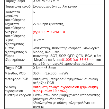
Παροχή αέρα
0.5MPa ~0.7MPa
Παραγωγή κενού
Ενσωματωμένη αντλία κενού
Ποσότητα
6
κεφαλών
τοποθέτησης
Ταχύτητα
27800cph (βέλτιστη)
τοποθέτησης
Ακρίβεια
(xy)+30μm, CPK≥1.0
τοποθέτησης
Ύψος
≤12mm
εξαρτήματος
Τύπος
-Αντίσταση, πυκνωτής εξαίρεση, κυλινδρική
εξαρτήματος &
δίοδος, αλουμίνιο
Εύρος
πυκνωτής, SOT, SOP, QFP, QFN, BGA, κ.λπ.
εξαρτημάτων
-Μέγεθος σε ίντσες
01005 έως 36*36mm
, και
τοποθέτηση μεγαλύτερων εξαρτημάτων
Πάχος PCB
0.6mm~3.5mm
Μέγεθος PCB
350mm(L)x300mm(W)
Μεταφορά PCB
Αυτόματη μεταφορά 3 τμημάτων, συσκευή
στήριξης PCB
Αλλαγή
Αυτόματη αλλαγή ακροφυσίου (βιβλιοθήκη
ακροφυσίου
ακροφυσίων 19 οπών)
Σύστημα ελέγχου
Ενσωματωμένος βιομηχανικός υπολογιστής
(σύστημα Windows)
εξοπλισμένο με οθόνη, πληκτρολόγιο και
ποντίκι