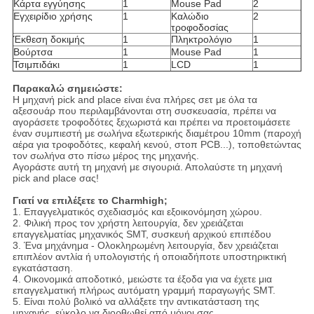
Κάρτα εγγύησης
1
Mouse Pad
2
Εγχειρίδιο χρήσης
1
Καλώδιο
2
τροφοδοσίας
Έκθεση δοκιμής
1
Πληκτρολόγιο
1
Βούρτσα
1
Mouse Pad
1
Τσιμπιδάκι
1
LCD
1
Παρακαλώ σημειώστε:
Η μηχανή pick and place είναι ένα πλήρες σετ με όλα τα
αξεσουάρ που περιλαμβάνονται στη συσκευασία, πρέπει να
αγοράσετε τροφοδότες ξεχωριστά και πρέπει να προετοιμάσετε
έναν συμπιεστή με σωλήνα εξωτερικής διαμέτρου 10mm (παροχή
αέρα για τροφοδότες, κεφαλή κενού, στοπ PCB...), τοποθετώντας
τον σωλήνα στο πίσω μέρος της μηχανής.
Αγοράστε αυτή τη μηχανή με σιγουριά. Απολαύστε τη μηχανή
pick and place σας!
Γιατί να επιλέξετε το Charmhigh;
1. Επαγγελματικός σχεδιασμός και εξοικονόμηση χώρου.
2. Φιλική προς τον χρήστη λειτουργία, δεν χρειάζεται
επαγγελματίας μηχανικός SMT, συσκευή αρχικού επιπέδου
3. Ένα μηχάνημα - Ολοκληρωμένη λειτουργία, δεν χρειάζεται
επιπλέον αντλία ή υπολογιστής ή οποιαδήποτε υποστηρικτική
εγκατάσταση.
4. Οικονομικά αποδοτικό, μειώστε τα έξοδα για να έχετε μια
επαγγελματική πλήρως αυτόματη γραμμή παραγωγής SMT.
5. Είναι πολύ βολικό να αλλάξετε την αντικατάσταση της
μηχανής, εύκολο να διορθωθεί από μόνοι σας.