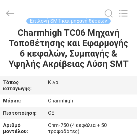
-
2026
CHARMHIGH
TECHNOLOGY
LIMITED.
Επιλογή SMT και μηχανή θέσεων
All
Rights
Reserved.
Charmhigh TC06 Μηχανή
ΣΠΊΤΙ
Τοποθέτησης και Εφαρμογής
ΠΡΟΪΌΝΤΑ
6 κεφαλών, Συμπαγής &
Υψηλής Ακρίβειας Λύση SMT
ΒΊΝΤΕΟ
Τόπος
Κίνα
καταγωγής:
ΣΧΕΤΙΚΆ
ΜΕ
Μάρκα:
Charmhigh
ΕΜΆΣ
Πιστοποίηση:
CE
Αριθμό
Chm-750 (4 κεφάλια + 50
ΕΠΙΣΚΈΨΕΙΣ
μοντέλου:
τροφοδότες)