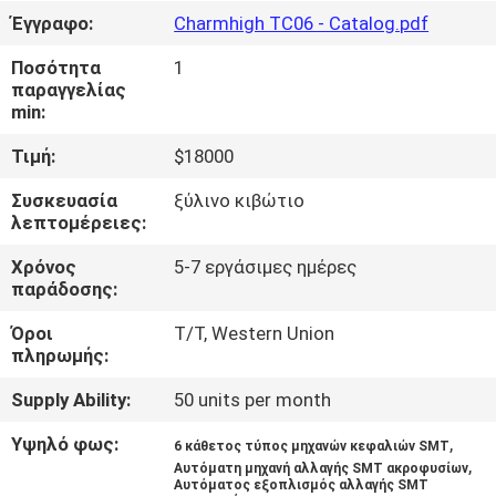
ΣΤΟ
Έγγραφο:
Charmhigh TC06 - Catalog.pdf
ΕΡΓΟΣΤΆΣΙΟ
Ποσότητα
1
παραγγελίας
min:
ΈΛΕΓΧΟΣ
ΠΟΙΌΤΗΤΑΣ
Τιμή:
$18000
Συσκευασία
ξύλινο κιβώτιο
λεπτομέρειες:
ΕΠΙΚΟΙΝΩΝΉΣΤΕ
ΜΑΖΊ
Χρόνος
5-7 εργάσιμες ημέρες
παράδοσης:
ΜΑΣ
Όροι
T/T, Western Union
πληρωμής:
ΝΈΑ
Supply Ability:
50 units per month
SHOPPING
Υψηλό φως:
,
6 κάθετος τύπος μηχανών κεφαλιών SMT
,
Αυτόματη μηχανή αλλαγής SMT ακροφυσίων
ON
Αυτόματος εξοπλισμός αλλαγής SMT