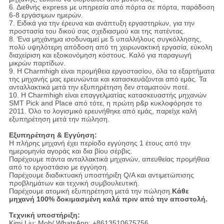
6. Διεθνής express με υπηρεσία από πόρτα σε πόρτα, παράδοση
6-8 εργάσιμων ημερών.
7. Ειδικά για την έρευνα και ανάπτυξη εργαστηρίων, για την
προστασία του δικού σας σχεδιασμού και της πατέντας.
8. Ένα μηχάνημα ισοδυναμεί με 5 υπαλλήλους συγκόλλησης,
πολύ υψηλότερη απόδοση από τη χειρωνακτική εργασία, εύκολη
διαχείριση και εξοικονόμηση κόστους. Καλό για παραγωγή
μικρών παρτίδων.
9. Η Charmhigh είναι προμήθεια εργοστασίου, όλα τα εξαρτήματα
της μηχανής μας ερευνώνται και κατασκευάζονται από εμάς. Τα
ανταλλακτικά μετά την εξυπηρέτηση δεν σταματούν ποτέ.
10. Η Charmhigh είναι επαγγελματίας κατασκευαστής μηχανών
SMT Pick and Place από τότε, η πρώτη p&p κυκλοφόρησε το
2011. Όλο το λογισμικό ερευνήθηκε από εμάς, παρείχε καλή
εξυπηρέτηση μετά την πώληση.
Εξυπηρέτηση & Εγγύηση:
Η πλήρης μηχανή έχει περίοδο εγγύησης 1 έτους από την
ημερομηνία αγοράς και δια βίου σέρβις.
Παρέχουμε πάντα ανταλλακτικά μηχανών, απευθείας προμήθεια
από το εργοστάσιο με εγγύηση.
Παρέχουμε διαδικτυακή υποστήριξη Q/A και αντιμετώπισης
προβλημάτων και τεχνική συμβουλευτική.
Παρέχουμε ατομική εξυπηρέτηση μετά την πώληση.
Κάθε
μηχανή 100% δοκιμασμένη καλά πριν από την αποστολή.
Τεχνική υποστήριξη:
Kimi Liu: Mob/ WhatsApp: +8613510675756