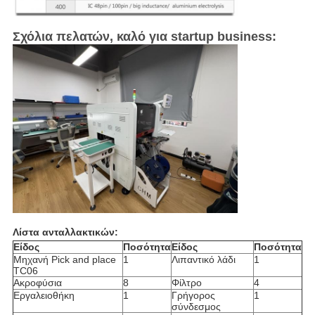
Σχόλια πελατών, καλό για startup business:
Λίστα ανταλλακτικών:
Είδος
Ποσότητα
Είδος
Ποσότητα
Μηχανή Pick and place
1
Λιπαντικό λάδι
1
TC06
Ακροφύσια
8
Φίλτρο
4
Εργαλειοθήκη
1
Γρήγορος
1
σύνδεσμος