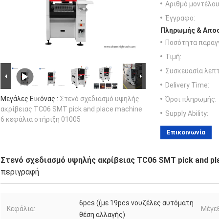
Αριθμό μοντέλου
Έγγραφο:
Πληρωμής & Αποσ
Ποσότητα παραγγ
Τιμή:
Συσκευασία λεπτ
Delivery Time:
Μεγάλες Εικόνας :
Στενό σχεδιασμό υψηλής
Όροι πληρωμής:
ακρίβειας TC06 SMT pick and place machine
Supply Ability:
6 κεφάλια στήριξη 01005
Επικοινωνία
Στενό σχεδιασμό υψηλής ακρίβειας TC06 SMT pick and pl
περιγραφή
6pcs ((με 19pcs νουζέλες αυτόματη
Κεφάλια:
Μέγε
θέση αλλαγής)