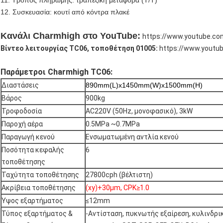
11. Τρόπος πληρωμής: τραπεζική μεταφορά (T/T)
12. Συσκευασία: κουτί από κόντρα πλακέ
Κανάλι Charmhigh στο YouTube:
https://www.youtube.co
Βίντεο λειτουργίας TC06, τοποθέτηση 01005:
https://www.yout
Παράμετροι Charmhigh TC06:
Διαστάσεις
890mm(L)x1450mm(W)x1500mm(H)
Βάρος
900kg
Τροφοδοσία
AC220V (50Hz, μονοφασικό), 3kW
Παροχή αέρα
0.5MPa ~0.7MPa
Παραγωγή κενού
Ενσωματωμένη αντλία κενού
Ποσότητα κεφαλής
6
τοποθέτησης
Ταχύτητα τοποθέτησης
27800cph (βέλτιστη)
Ακρίβεια τοποθέτησης
(xy)+30μm, CPK≥1.0
Ύψος εξαρτήματος
≤12mm
Τύπος εξαρτήματος &
-Αντίσταση, πυκνωτής εξαίρεση, κυλινδρικ