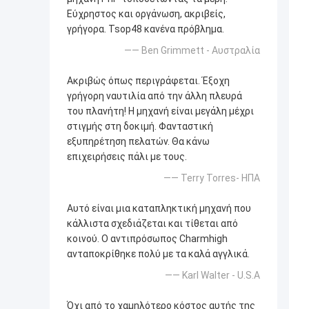
Εύχρηστος και οργάνωση, ακριβείς,
γρήγορα. Tsop48 κανένα πρόβλημα.
—— Ben Grimmett - Αυστραλία
Ακριβώς όπως περιγράφεται. Έξοχη
γρήγορη ναυτιλία από την άλλη πλευρά
του πλανήτη! Η μηχανή είναι μεγάλη μέχρι
στιγμής στη δοκιμή. Φανταστική
εξυπηρέτηση πελατών. Θα κάνω
επιχειρήσεις πάλι με τους.
—— Terry Torres- ΗΠΑ
Αυτό είναι μια καταπληκτική μηχανή που
κάλλιστα σχεδιάζεται και τίθεται από
κοινού. Ο αντιπρόσωπος Charmhigh
ανταποκρίθηκε πολύ με τα καλά αγγλικά.
—— Karl Walter - U.S.A
Όχι από το χαμηλότερο κόστος αυτής της