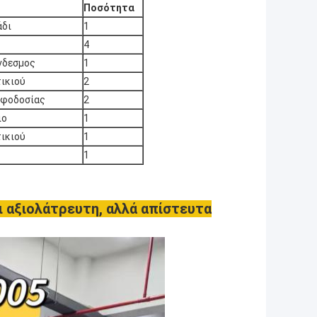
Ποσότητα
άδι
1
4
νδεσμος
1
ικιού
2
οφοδοσίας
2
ιο
1
ικιού
1
1
αι αξιολάτρευτη, αλλά απίστευτα