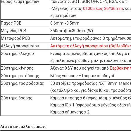
Εύρος εξαρτημάτων
πυκνωτής, SOT, SOP, QFP, QFN, BGA, κ.λπ.
-Μέγεθος ίντσας
01005 έως 36*36mm
, κ
εξαρτημάτων
Πάχος PCB
0.6mm~3.5mm
Μέγεθος PCB
350mm(L)x300mm(W)
Μεταφορά PCB
Αυτόματη μεταφορά ράγας 3 τμημάτων, σ
Αλλαγή ακροφυσίου
Αυτόματη αλλαγή ακροφυσίου (βιβλιοθήκ
Σύστημα ελέγχου
Ενσωματωμένος βιομηχανικός υπολογιστή
εξοπλισμένο με οθόνη, πληκτρολόγιο και 
Σύστημα κίνησης
Άξονας X&Y που οδηγείται από
Σερβοκινη
Σύστημα μετάδοσης
Βίδες γείωσης + Γραμμικοί οδηγοί
Σύστημα τροφοδοσίας
50 στοίβες τροφοδοσίας NXT 8mm stand
(κατάλληλο και για δίσκο IC και τροφοδότ
Σύστημα όρασης
Κάμερα πτήσης x 6 (εφαρμόσιμο μέγεθος
Κάμερα IC x 1 (εφαρμόσιμο μέγεθος εξαρ
Κάμερα σήμανσης x 2
Λίστα ανταλλακτικών: