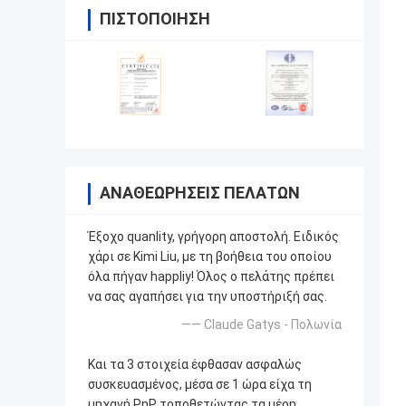
ΠΙΣΤΟΠΟΊΗΣΗ
ΑΝΑΘΕΩΡΉΣΕΙΣ ΠΕΛΑΤΏΝ
Έξοχο quanlity, γρήγορη αποστολή. Ειδικός
χάρι σε Kimi Liu, με τη βοήθεια του οποίου
όλα πήγαν happliy! Όλος ο πελάτης πρέπει
να σας αγαπήσει για την υποστήριξή σας.
—— Claude Gatys - Πολωνία
Και τα 3 στοιχεία έφθασαν ασφαλώς
συσκευασμένος, μέσα σε 1 ώρα είχα τη
μηχανή PnP τοποθετώντας τα μέρη.