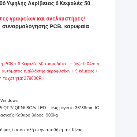
C06 Υψηλής Ακρίβειας
6 Κεφαλές 50
τες γραφείων και ανελκυστήρες!
ή συναρμολόγησης PCB, κορυφαία
ση PCB + 6 Κεφαλές 50 τροφοδότες + (xy)±0.04mm
 αυτόματος εναλλάκτης ακροφυσίων + 9 κάμερες +
τη ταχύτητα: 27800CPH
α Windows
OP/ QFP/ QFN/ BGA/ LED... έως μέγιστο 36*36mm IC
φασικό); Καθαρό βάρος: 900kg
ό μας / αποστολή στην αποθήκη της Κίνας