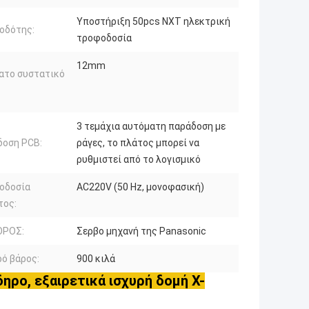
Υποστήριξη 50pcs NXT ηλεκτρική
οδότης:
τροφοδοσία
12mm
ατο συστατικό
3 τεμάχια αυτόματη παράδοση με
δοση PCB:
ράγες, το πλάτος μπορεί να
ρυθμιστεί από το λογισμικό
οδοσία
AC220V (50 Hz, μονοφασική)
τος:
ΡΟΣ:
Σερβο μηχανή της Panasonic
ό βάρος:
900 κιλά
ηρο, εξαιρετικά ισχυρή δομή X-