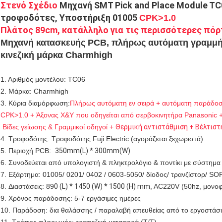
Στενό Σχέδιο
Μηχανή SMT Pick and Place Module T
τροφοδότες, Υποστήριξη 01005
CPK>1.0
Πλάτος 89cm, κατάλληλο για τις περισσότερες πόρ
Μηχανή κατασκευής PCB, πλήρως αυτόματη γραμμ
κινεζική μάρκα Charmhigh
1. Αριθμός μοντέλου: TC06
2. Μάρκα: Charmhigh
3. Κύρια διαμόρφωση:
Πλήρως αυτόματη εν σειρά + αυτόματη παράδο
CPK>1.0 + Άξονας X&Y που οδηγείται από σερβοκινητήρα Panasonic +
Βίδες γείωσης & Γραμμικοί οδηγοί +
Θερμική αντιστάθμιση + Βέλτισ
4. Τροφοδότης: Τροφοδότης Fuji Electric (αγοράζεται ξεχωριστά)
5. Περιοχή PCB:
350mm(L) * 300mm(W)
6. Συνοδεύεται από υπολογιστή & πληκτρολόγιο & ποντίκι με σύστημ
7. Εξάρτημα: 01005/ 0201/ 0402 / 0603-5050/ δίοδος/ τρανζίστορ/ S
8. Διαστάσεις: 89
0 (L) * 1450 (W) * 1500 (H) mm
, AC220V (50hz, μονο
9. Χρόνος παράδοσης: 5-7 εργάσιμες ημέρες
10. Παράδοση: δια θαλάσσης / παραλαβή απευθείας από το εργοστάσι