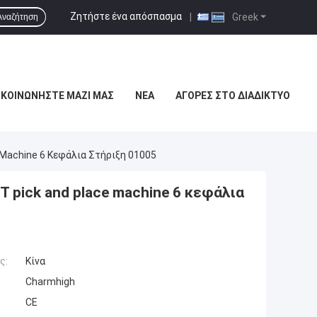
Ζητήστε ένα απόσπασμα
|
Greek
Αναζήτηση
ΙΚΟΙΝΩΝΉΣΤΕ ΜΑΖΊ ΜΑΣ
ΝΈΑ
ΑΓΟΡΈΣ ΣΤΟ ΔΙΑΔΊΚΤΥΟ
Machine 6 Κεφάλια Στήριξη 01005
 pick and place machine 6 κεφάλια
ς:
Κίνα
Charmhigh
CE