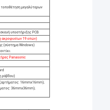
αι τοποθέτηση μεγαλύτερων
υσκευή υποστήριξης PCB
η ακροφυσίων 19 οπών)
ς (σύστημα Windows)
ποντίκι
τήρες Panasonic
ard
η ράβδου)
 εξαρτήματος: 16mmx16mm);
τήματος: 36mmx36mm);