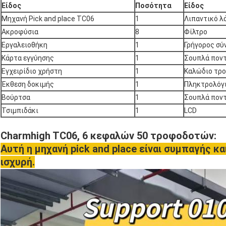
Είδος
Ποσότητα
Είδος
Μηχανή Pick and place TC06
1
Λιπαντικό λ
Ακροφύσια
8
Φίλτρο
Εργαλειοθήκη
1
Γρήγορος σύ
Κάρτα εγγύησης
1
Σουπλά ποντ
Εγχειρίδιο χρήστη
1
Καλώδιο τρ
Έκθεση δοκιμής
1
Πληκτρολόγ
Βούρτσα
1
Σουπλά ποντ
Τσιμπιδάκι
1
LCD
Charmhigh TC06, 6 κεφαλών 50 τροφοδοτών:
Αυτή η μηχανή pick and place είναι συμπαγής κ
ισχυρή.