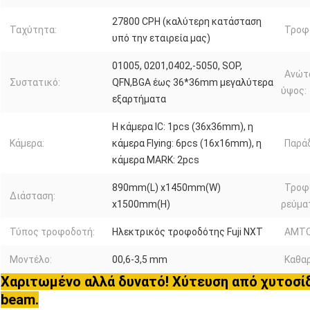
27800 CPH (καλύτερη κατάσταση
Ταχύτητα:
Τροφ
υπό την εταιρεία μας)
01005, 0201,0402,-5050, SOP,
Ανώτ
Συστατικό:
QFN,BGA έως 36*36mm μεγαλύτερα
ύψος:
εξαρτήματα
Η κάμερα IC: 1pcs (36x36mm), η
Κάμερα:
κάμερα Flying: 6pcs (16x16mm), η
Παρά
κάμερα MARK: 2pcs
890mm(L) x1450mm(W)
Τροφ
Διάσταση:
x1500mm(H)
ρεύμα
Τύπος τροφοδοτή:
Ηλεκτρικός τροφοδότης Fuji NXT
ΑΜΤΟ
Μοντέλο:
00,6-3,5 mm
Καθαρ
Χαριτωμένο αλλά δυνατό! Χύτευση από χυτοσίδ
beam.