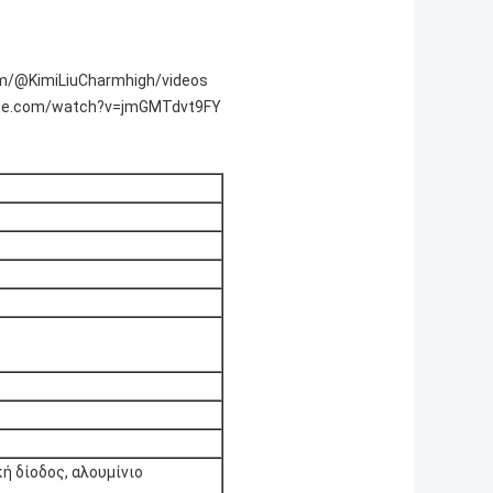
m/@KimiLiuCharmhigh/videos
ube.com/watch?v=jmGMTdvt9FY
ή δίοδος, αλουμίνιο