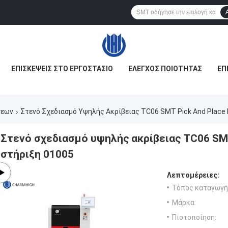
ΕΠΙΣΚΈΨΕΙΣ ΣΤΟ ΕΡΓΟΣΤΆΣΙΟ
ΈΛΕΓΧΟΣ ΠΟΙΌΤΗΤΑΣ
ΕΠ
σεων
Στενό Σχεδιασμό Υψηλής Ακρίβειας TC06 SMT Pick And Place 
Στενό σχεδιασμό υψηλής ακρίβειας TC06 SMT
στήριξη 01005
Λεπτομέρειες:
Τόπος καταγωγή
Μάρκα:
Πιστοποίηση: