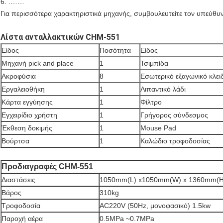
6. .……
Για περισσότερα χαρακτηριστικά μηχανής, συμβουλευτείτε τον υπεύθυ
Λίστα ανταλλακτικών CHM-551
Είδος
Ποσότητα
Είδος
Μηχανή pick and place
1
Τσιμπίδα
Ακροφύσια
8
Εσωτερικό εξαγωνικό κλειδ
Εργαλειοθήκη
1
Λιπαντικό λάδι
Κάρτα εγγύησης
1
Φίλτρο
Εγχειρίδιο χρήστη
1
Γρήγορος σύνδεσμος
Έκθεση δοκιμής
1
Mouse Pad
Βούρτσα
1
Καλώδιο τροφοδοσίας
Προδιαγραφές CHM-551
Διαστάσεις
1050mm(L) x1050mm(W) x 1360mm(H
Βάρος
310kg
Τροφοδοσία
AC220V (50Hz, μονοφασικό) 1.5kw
Παροχή αέρα
0.5MPa ~0.7MPa