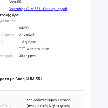
:
Chm-551
Charmhigh CHM-551 - Catalog...og.pdf
τολής Όροι:
ελίας min:
1
$8200
ομέρειες:
Δαχτυλίδι
ης:
1-3 ημέρες
T/T, Western Union
σφοράς:
30 το μήνα
όματο με βάση CHM-551
τροφοδότες 50pcs Yamaha
οδότης:
(πνευματικός & ηλεκτρικός