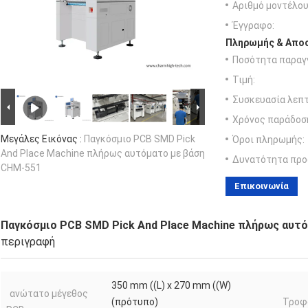
Αριθμό μοντέλου
Έγγραφο:
Πληρωμής & Αποσ
Ποσότητα παραγγ
Τιμή:
Συσκευασία λεπτ
Χρόνος παράδοσ
Μεγάλες Εικόνας :
Παγκόσμιο PCB SMD Pick
Όροι πληρωμής:
And Place Machine πλήρως αυτόματο με βάση
Δυνατότητα προ
CHM-551
Επικοινωνία
Παγκόσμιο PCB SMD Pick And Place Machine πλήρως αυτ
περιγραφή
350 mm ((L) x 270 mm ((W)
ανώτατο μέγεθος
(πρότυπο)
Τροφ