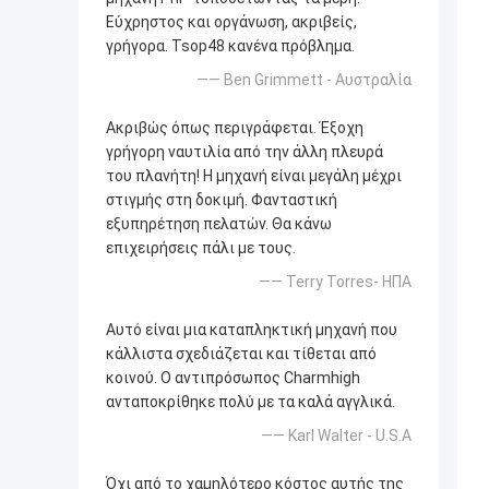
Εύχρηστος και οργάνωση, ακριβείς,
γρήγορα. Tsop48 κανένα πρόβλημα.
—— Ben Grimmett - Αυστραλία
Ακριβώς όπως περιγράφεται. Έξοχη
γρήγορη ναυτιλία από την άλλη πλευρά
του πλανήτη! Η μηχανή είναι μεγάλη μέχρι
στιγμής στη δοκιμή. Φανταστική
εξυπηρέτηση πελατών. Θα κάνω
επιχειρήσεις πάλι με τους.
—— Terry Torres- ΗΠΑ
Αυτό είναι μια καταπληκτική μηχανή που
κάλλιστα σχεδιάζεται και τίθεται από
κοινού. Ο αντιπρόσωπος Charmhigh
ανταποκρίθηκε πολύ με τα καλά αγγλικά.
—— Karl Walter - U.S.A
Όχι από το χαμηλότερο κόστος αυτής της