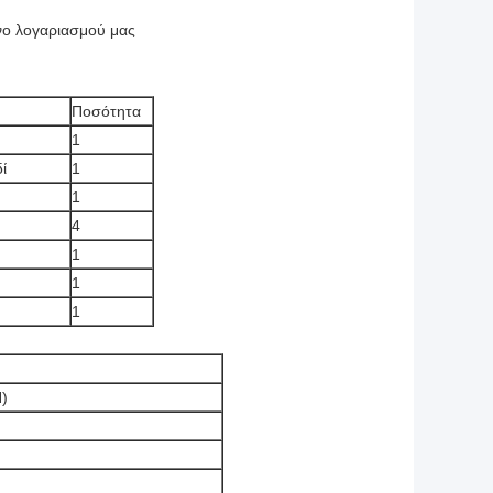
νο λογαριασμού μας
Ποσότητα
1
ί
1
1
4
1
1
1
)