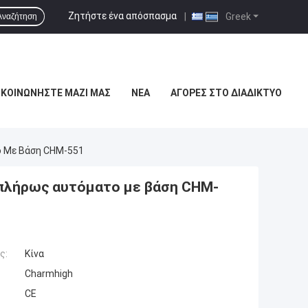
Ζητήστε ένα απόσπασμα
|
Greek
Αναζήτηση
ΙΚΟΙΝΩΝΉΣΤΕ ΜΑΖΊ ΜΑΣ
ΝΈΑ
ΑΓΟΡΈΣ ΣΤΟ ΔΙΑΔΊΚΤΥΟ
ο Με Βάση CHM-551
 πλήρως αυτόματο με βάση CHM-
ς:
Κίνα
Charmhigh
CE