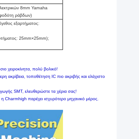
ηλεκτρικών 8mm Yamaha
ροφοδότη ράβδων)
έγεθος εξαρτήματος:
αρτήματος: 25mm×25mm);
σιο χειροκίνητα, πολύ βολικό!
η ακρίβεια, τοποθέτηση IC πιο ακριβής και ελάχιστο
γωγής SMT, ελευθερώστε τα χέρια σας!
 η Charmhigh παρέχει ισχυρότερο μηχανικό μέρος.