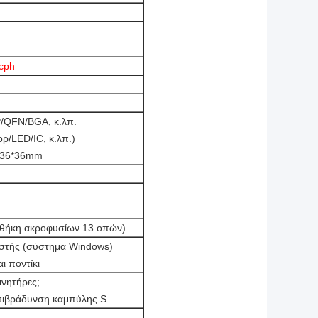
cph
QFN/BGA, κ.λπ.
ρ/LED/IC, κ.λπ.)
ς 36*36mm
οθήκη ακροφυσίων 13 οπών)
στής (σύστημα Windows)
ι ποντίκι
ινητήρες;
επιβράδυνση καμπύλης S