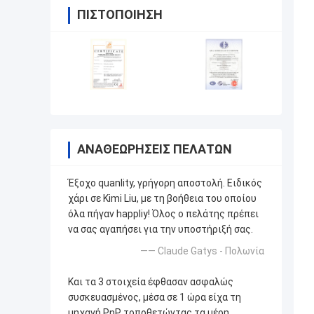
ΠΙΣΤΟΠΟΊΗΣΗ
ΑΝΑΘΕΩΡΉΣΕΙΣ ΠΕΛΑΤΏΝ
Έξοχο quanlity, γρήγορη αποστολή. Ειδικός
χάρι σε Kimi Liu, με τη βοήθεια του οποίου
όλα πήγαν happliy! Όλος ο πελάτης πρέπει
να σας αγαπήσει για την υποστήριξή σας.
—— Claude Gatys - Πολωνία
Και τα 3 στοιχεία έφθασαν ασφαλώς
συσκευασμένος, μέσα σε 1 ώρα είχα τη
μηχανή PnP τοποθετώντας τα μέρη.