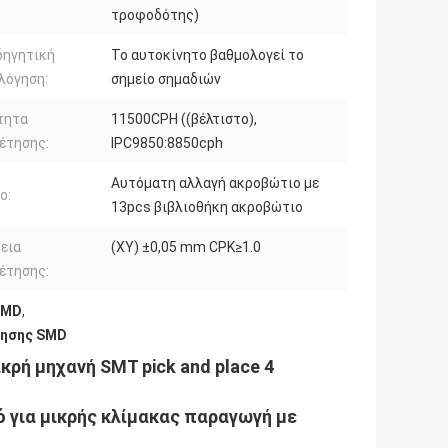
τροφοδότης)
δηγητική
Το αυτοκίνητο βαθμολογεί το
λόγηση:
σημείο σημαδιών
τητα
11500CPH ((βέλτιστο),
έτησης:
IPC9850:8850cph
Αυτόματη αλλαγή ακροβώτιο με
ο:
13pcs βιβλιοθήκη ακροβώτιο
εια
(XY) ±0,05 mm CPK≥1.0
έτησης:
SMD
,
τησης SMD
ικρή μηχανή SMT pick and place 4
 για μικρής κλίμακας παραγωγή με