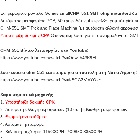
Ενημερωμένο μοντέλο Genius small
CHM-551 SMT chip mounter
Βίδα
Αυτόματος μεταφορέας PCB, 50 τροφοδότες 4 κεφαλών ρομπότ pick a
CHM-551 SMT Pick and Place Machine (με αυτόματη αλλαγή ακροφυσ
Υποστήριξη δοκιμής CPK.
Οικονομική λύση για τη συναρμολόγηση SMT
CHM-551 Βίντεο λειτουργίας στο Youtube:
https://www.youtube.com/watch?v=OawJh43K9EI
Συσκευασία chm-551 και έτοιμο για αποστολή στη Νότια Αφρική:
https://www.youtube.com/watch?v=KBGGZVmYOzY
Χαρακτηριστικά μηχανής
1.
Υποστήριξη δοκιμής CPK
2. Αυτόματη αλλαγή ακροφυσίων (13 σετ βιβλιοθήκη ακροφυσίων)
3.
Θερμική αντιστάθμιση
4. Αυτόματη μεταφορά
5. Βέλτιστη ταχύτητα: 11500CPH IPC9850:8850CPH