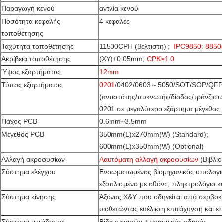
Παραγωγή κενού
αντλία κενού
Ποσότητα κεφαλής
4 κεφαλές
τοποθέτησης
Ταχύτητα τοποθέτησης
11500CPH (βέλτιστη) ;
IPC9850: 8850
Ακρίβεια τοποθέτησης
(XY)±0.05mm;
CPK≥1.0
Ύψος εξαρτήματος
12mm
Τύπος εξαρτήματος
0201
/0402/0603～5050/SOT/SOP/QFP/
(αντιστάτης/πυκνωτής/δίοδος/τράνζιστο
0201 σε μεγαλύτερο εξάρτημα μέγεθο
Πάχος PCB
0.6mm~3.5mm
Μέγεθος PCB
350mm(L)x270mm(W) (Standard);
600mm(L)x350mm(W) (Optional)
Αλλαγή ακροφυσίων
Α
αυτόματη αλλαγή ακροφυσίων
(Βιβλι
Σύστημα ελέγχου
Ενσωματωμένος βιομηχανικός υπολογι
εξοπλισμένο με οθόνη, πληκτρολόγιο κα
Σύστημα κίνησης
Άξονας X&Y που οδηγείται από σερβοκ
υιοθετώντας ευέλικτη επιτάχυνση και 
Σύστημα μετάδοσης
Βίδα σφαιρών + γραμμικός οδηγός