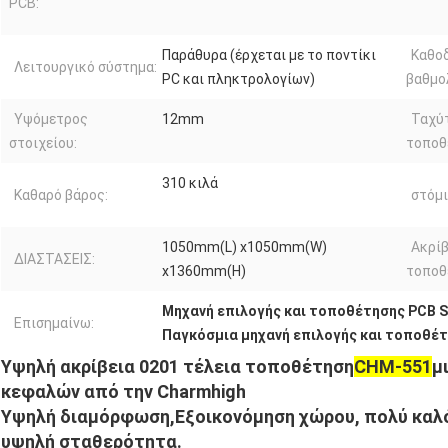
PCB:
Παράθυρα (έρχεται με το ποντίκι
Καθο
Λειτουργικό σύστημα:
PC και πληκτρολογίων)
βαθμο
Υψόμετρος
12mm
Ταχύ
στοιχείου:
τοποθ
310 κιλά
Καθαρό βάρος:
στόμι
1050mm(L) x1050mm(W)
Ακρίβ
ΔΙΑΣΤΑΣΕΙΣ:
x1360mm(H)
τοποθ
Μηχανή επιλογής και τοποθέτησης PCB 
Επισημαίνω:
Παγκόσμια μηχανή επιλογής και τοποθέ
Υψηλή ακρίβεια 0201 τέλεια τοποθέτηση
CHM-551
μ
κεφαλών από την Charmhigh
Υψηλή διαμόρφωση,
Εξοικονόμηση χώρου, πολύ καλό
υψηλή σταθερότητα.