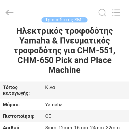
-
2026
CHARMHIGH
TECHNOLOGY
LIMITED.
Τροφοδότης SMT
All
Rights
Reserved.
Ηλεκτρικός τροφοδότης
ΣΠΊΤΙ
Yamaha & Πνευματικός
ΠΡΟΪΌΝΤΑ
τροφοδότης για CHM-551,
CHM-650 Pick and Place
ΒΊΝΤΕΟ
Machine
ΣΧΕΤΙΚΆ
Τόπος
Κίνα
καταγωγής:
ΜΕ
ΕΜΆΣ
Μάρκα:
Yamaha
Πιστοποίηση:
CE
ΕΠΙΣΚΈΨΕΙΣ
Αριθμό
8mm, 12mm, 16mm, 24mm, 32mm,