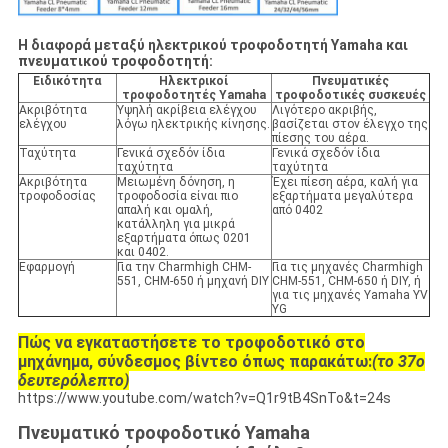
Η διαφορά μεταξύ ηλεκτρικού τροφοδοτητή Yamaha και
πνευματικού τροφοδοτητή:
Ειδικότητα
Ηλεκτρικοί
Πνευματικές
τροφοδοτητές Yamaha
τροφοδοτικές συσκευές
Ακριβότητα
Υψηλή ακρίβεια ελέγχου
Λιγότερο ακριβής,
ελέγχου
λόγω ηλεκτρικής κίνησης.
βασίζεται στον έλεγχο της
πίεσης του αέρα.
Ταχύτητα
Γενικά σχεδόν ίδια
Γενικά σχεδόν ίδια
ταχύτητα
ταχύτητα
Ακριβότητα
Μειωμένη δόνηση, η
Έχει πίεση αέρα, καλή για
τροφοδοσίας
τροφοδοσία είναι πιο
εξαρτήματα μεγαλύτερα
απαλή και ομαλή,
από 0402
κατάλληλη για μικρά
εξαρτήματα όπως 0201
και 0402.
Εφαρμογή
Για την Charmhigh CHM-
Για τις μηχανές Charmhigh
551, CHM-650 ή μηχανή DIY
CHM-551, CHM-650 ή DIY, ή
για τις μηχανές Yamaha YV
YG
Πώς να εγκαταστήσετε το τροφοδοτικό στο
μηχάνημα, σύνδεσμος βίντεο όπως παρακάτω:
(το 37ο
δευτερόλεπτο)
https://www.youtube.com/watch?v=Q1r9tB4SnTo&t=24s
Πνευματικό τροφοδοτικό Yamaha