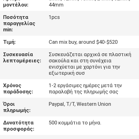
ΣΤΟ
μοντέλου:
44mm
ΕΡΓΟΣΤΆΣΙΟ
Ποσότητα
1pcs
παραγγελίας
min:
ΈΛΕΓΧΟΣ
Τιμή:
Can mix buy, around $40-$520
ΠΟΙΌΤΗΤΑΣ
Συσκευασία
Συσκευάζεται αρχικά σε πλαστική
λεπτομέρειες:
σακούλα και στη συνέχεια
ΕΠΙΚΟΙΝΩΝΉΣΤΕ
ενισχύεται με χαρτόνι για την
εξωτερική συσ
ΜΑΖΊ
ΜΑΣ
Χρόνος
1-2 εργάσιμες ημέρες μετά την
παράδοσης:
παραλαβή της πληρωμής σας
Όροι
Paypal, T/T, Western Union
ΝΈΑ
πληρωμής:
Δυνατότητα
500 κομμάτια το μήνα.
SHOPPING
προσφοράς:
ON