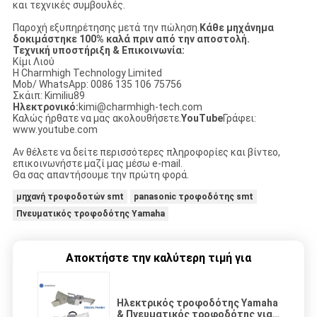
και τεχνικές συμβουλές.
Παροχή εξυπηρέτησης μετά την πώληση.
Κάθε μηχάνημα
δοκιμάστηκε 100% καλά πριν από την αποστολή.
Τεχνική υποστήριξη & Επικοινωνία:
Κίμι Λιού
Η Charmhigh Technology Limited
Mob/ WhatsApp: 0086 135 106 75756
Σκάιπ: Kimiliu89
Ηλεκτρονικό:
kimi@charmhigh-tech.com
Καλώς ήρθατε να μας ακολουθήσετε.
YouTube
Γράφει:
www.youtube.com
Αν θέλετε να δείτε περισσότερες πληροφορίες και βίντεο,
επικοινωνήστε μαζί μας μέσω e-mail.
Θα σας απαντήσουμε την πρώτη φορά.
μηχανή τροφοδοτών smt
panasonic τροφοδότης smt
Πνευματικός τροφοδότης Yamaha
Αποκτήστε την καλύτερη τιμή για
Ηλεκτρικός τροφοδότης Yamaha
& Πνευματικός τροφοδότης για