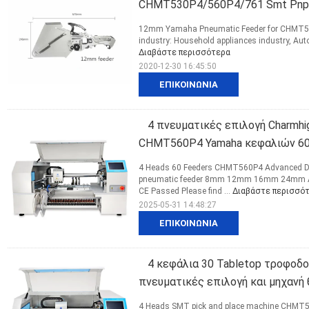
CHMT530P4/560P4/761 Smt Pnp
12mm Yamaha Pneumatic Feeder for CHMT530
industry: Household appliances industry, Auto 
Διαβάστε περισσότερα
2020-12-30 16:45:50
ΕΠΙΚΟΙΝΩΝΊΑ
4 πνευματικές επιλογή Charm
CHMT560P4 Yamaha κεφαλιών 60
4 Heads 60 Feeders CHMT560P4 Advanced De
pneumatic feeder 8mm 12mm 16mm 24mm Adv
CE Passed Please find ...
Διαβάστε περισσό
2025-05-31 14:48:27
ΕΠΙΚΟΙΝΩΝΊΑ
4 κεφάλια 30 Tabletop τροφο
πνευματικές επιλογή και μηχανή
4 Heads SMT pick and place machine CHM