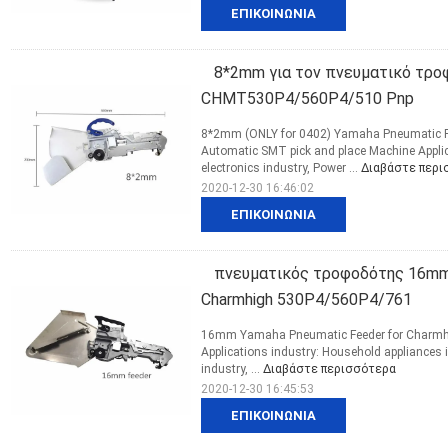
ΕΠΙΚΟΙΝΩΝΊΑ
8*2mm για τον πνευματικό τροφ
CHMT530P4/560P4/510 Pnp
8*2mm (ONLY for 0402) Yamaha Pneumatic F
Automatic SMT pick and place Machine Applic
electronics industry, Power ...
Διαβάστε περι
2020-12-30 16:46:02
ΕΠΙΚΟΙΝΩΝΊΑ
πνευματικός τροφοδότης 16mm 
Charmhigh 530P4/560P4/761
16mm Yamaha Pneumatic Feeder for Charmhi
Applications industry: Household appliances i
industry, ...
Διαβάστε περισσότερα
2020-12-30 16:45:53
ΕΠΙΚΟΙΝΩΝΊΑ