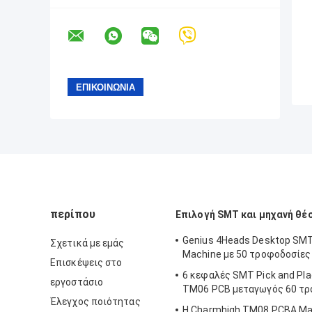
περίπου
Επιλογή SMT και μηχανή θέ
Genius 4Heads Desktop SMT
Σχετικά με εμάς
Machine με 50 τροφοδοσίε
Επισκέψεις στο
6 κεφαλές SMT Pick and Pl
εργοστάσιο
TM06 PCB μεταγωγός 60 τρ
Έλεγχος ποιότητας
Η Charmhigh TM08 PCBA Ma