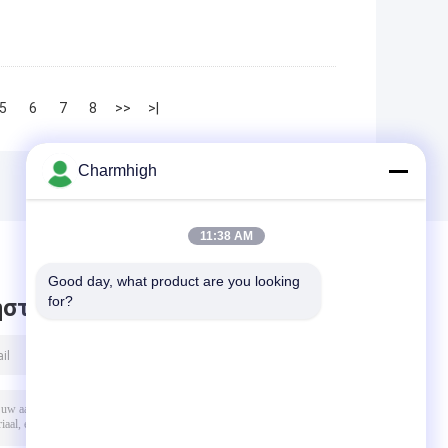
5
6
7
8
>>
>|
Charmhigh
11:38 AM
Good day, what product are you looking 
for?
στε μήνυμα