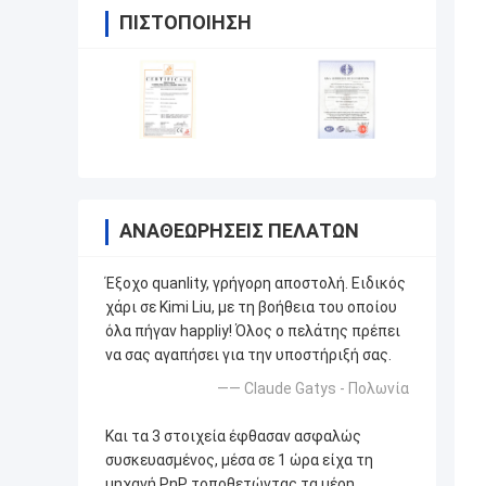
ΠΙΣΤΟΠΟΊΗΣΗ
ΑΝΑΘΕΩΡΉΣΕΙΣ ΠΕΛΑΤΏΝ
Έξοχο quanlity, γρήγορη αποστολή. Ειδικός
χάρι σε Kimi Liu, με τη βοήθεια του οποίου
όλα πήγαν happliy! Όλος ο πελάτης πρέπει
να σας αγαπήσει για την υποστήριξή σας.
—— Claude Gatys - Πολωνία
Και τα 3 στοιχεία έφθασαν ασφαλώς
συσκευασμένος, μέσα σε 1 ώρα είχα τη
μηχανή PnP τοποθετώντας τα μέρη.