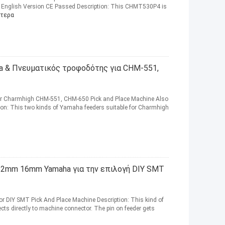
 English Version CE Passed Description: This CHMT530P4 is
ότερα
 & Πνευματικός τροφοδότης για CHM-551,
for Charmhigh CHM-551, CHM-650 Pick and Place Machine Also
ion: This two kinds of Yamaha feeders suitable for Charmhigh
2mm 16mm Yamaha για την επιλογή DIY SMT
DIY SMT Pick And Place Machine Description: This kind of
ects directly to machine connector. The pin on feeder gets