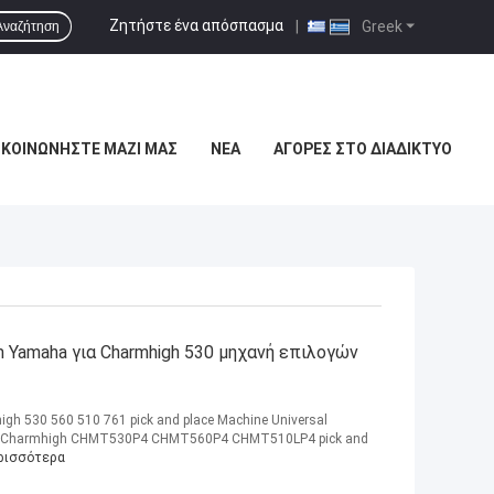
Ζητήστε ένα απόσπασμα
|
Greek
Αναζήτηση
ΙΚΟΙΝΩΝΉΣΤΕ ΜΑΖΊ ΜΑΣ
ΝΈΑ
ΑΓΟΡΈΣ ΣΤΟ ΔΙΑΔΊΚΤΥΟ
Yamaha για Charmhigh 530 μηχανή επιλογών
h 530 560 510 761 pick and place Machine Universal
or Charmhigh CHMT530P4 CHMT560P4 CHMT510LP4 pick and
ρισσότερα