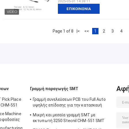
2025-05-31 14:38:11
ΕΠΙΚΟΙΝΩΝΊΑ
Page 1 of 8
|<
<<
1
2
3
4
Αφή
σεων
Γραμμή παραγωγής SMT
 Pick Place
Γραμμή συνελεύσεων PCB του Full Auto
ς CHM-551
υψηλής επίδοσης για την κατασκευή
ηλεκτρονικής
ace Machine
Μικρή και μεσαία γραμμή SMT με
οφοδοσίες
εκτυπωτή 3250 Stecnil CHM-551 SMT
Pick and Place Machine 830 Reflow Oven
nufacturing