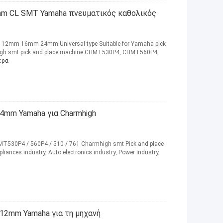
m CL SMT Yamaha πνευματικός καθολικός
12mm 16mm 24mm Universal type Suitable for Yamaha pick
mhigh smt pick and place machine CHMT530P4, CHMT560P4,
ερα
4mm Yamaha για Charmhigh
T530P4 / 560P4 / 510 / 761 Charmhigh smt Pick and place
iances industry, Auto electronics industry, Power industry,
12mm Yamaha για τη μηχανή