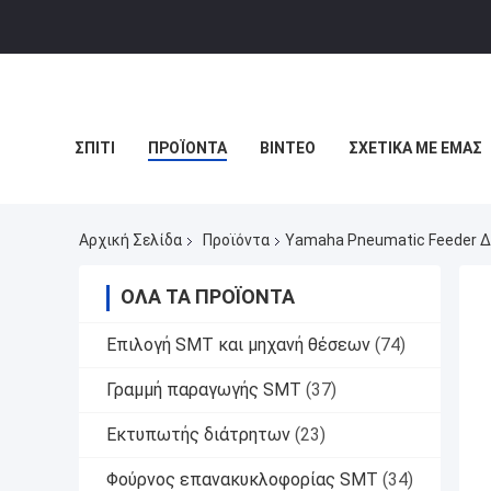
ΣΠΊΤΙ
ΠΡΟΪΌΝΤΑ
ΒΊΝΤΕΟ
ΣΧΕΤΙΚΆ ΜΕ ΕΜΆΣ
Αρχική Σελίδα
Προϊόντα
Yamaha Pneumatic Feeder Δ
ΌΛΑ ΤΑ ΠΡΟΪΌΝΤΑ
Επιλογή SMT και μηχανή θέσεων
(74)
Γραμμή παραγωγής SMT
(37)
Εκτυπωτής διάτρητων
(23)
Φούρνος επανακυκλοφορίας SMT
(34)