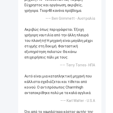
Εύχρηστος και οργάνωση, ακριβείς,
γρήγορα. Tsop48 κανένα πρόβλημα.
—— Ben Grimmett - Αυστραλία
Ακριβώς όπως περιγράφεται. Έξοχη
γρήγορη ναυτιλία από την άλλη πλευρά
του πλανήτη! Η μηχανή είναι μεγάλη μέχρι
στιγμής στη δοκιμή. Φανταστική
εξυπηρέτηση πελατών. Θα κάνω
επιχειρήσεις πάλι με τους.
—— Terry Torres- ΗΠΑ
Αυτό είναι μια καταπληκτική μηχανή που
κάλλιστα σχεδιάζεται και τίθεται από
κοινού. Ο αντιπρόσωπος Charmhigh
ανταποκρίθηκε πολύ με τα καλά αγγλικά.
—— Karl Walter - U.S.A
Όχι από το χαμηλότερο κόστος αυτής της