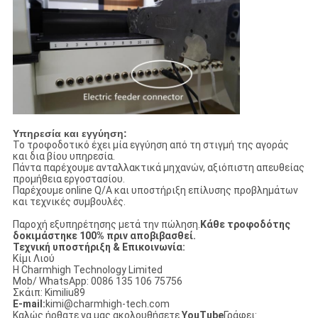
Υπηρεσία και εγγύηση:
Το τροφοδοτικό έχει μία εγγύηση από τη στιγμή της αγοράς
και δια βίου υπηρεσία.
Πάντα παρέχουμε ανταλλακτικά μηχανών, αξιόπιστη απευθείας
προμήθεια εργοστασίου.
Παρέχουμε online Q/A και υποστήριξη επίλυσης προβλημάτων
και τεχνικές συμβουλές.
Παροχή εξυπηρέτησης μετά την πώληση.
Κάθε τροφοδότης
δοκιμάστηκε 100% πριν αποβιβασθεί.
Τεχνική υποστήριξη & Επικοινωνία:
Κίμι Λιού
Η Charmhigh Technology Limited
Mob/ WhatsApp: 0086 135 106 75756
Σκάιπ: Kimiliu89
E-mail:
kimi@charmhigh-tech.com
Καλώς ήρθατε να μας ακολουθήσετε.
YouTube
Γράφει: