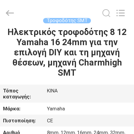
-
2026
CHARMHIGH
TECHNOLOGY
LIMITED.
Τροφοδότης SMT
All
Rights
Reserved.
Ηλεκτρικός τροφοδότης 8 12
ΣΠΊΤΙ
Yamaha 16 24mm για την
ΠΡΟΪΌΝΤΑ
επιλογή DIY και τη μηχανή
θέσεων, μηχανή Charmhigh
ΒΊΝΤΕΟ
SMT
ΣΧΕΤΙΚΆ
Τόπος
ΚΙΝΑ
καταγωγής:
ΜΕ
ΕΜΆΣ
Μάρκα:
Yamaha
Πιστοποίηση:
CE
ΕΠΙΣΚΈΨΕΙΣ
Αριθμό
8mm, 12mm, 16mm, 24mm, 32mm,