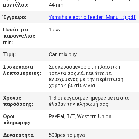
ΣΤΟ
μοντέλου:
44mm
ΕΡΓΟΣΤΆΣΙΟ
Έγγραφο:
Yamaha electric feeder_Manu...t).pdf
Ποσότητα
1pcs
ΈΛΕΓΧΟΣ
παραγγελίας
min:
ΠΟΙΌΤΗΤΑΣ
Τιμή:
Can mix buy
ΕΠΙΚΟΙΝΩΝΉΣΤΕ
Συσκευασία
Συσκευασμένος στη πλαστική
λεπτομέρειες:
τσάντα αρχικά, και έπειτα
ΜΑΖΊ
ενισχυμένος με την περίπτωση
ΜΑΣ
χαρτοκιβωτίων για
Χρόνος
1-3 οι εργάσιμες ημέρες μετά από
παράδοσης:
έλαβαν την πληρωμή σας
ΝΈΑ
Όροι
PayPal, T/T, Western Union
πληρωμής:
SHOPPING
ON
Δυνατότητα
500pcs το μήνα