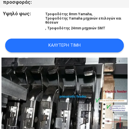
προσφοράς:
LINE
Υψηλό φως:
,
Τροφοδότης 8mm Yamaha
Τροφοδότης Yamaha μηχανών επιλογών και
θέσεων
ΧΆΡΤΗΣ
,
Τροφοδότης 24mm μηχανών SMT
ΙΣΤΟΣΕΛΊΔΑΣ
ΚΑΛΎΤΕΡΗ ΤΙΜΉ
ΠΟΛΙΤΙΚΉ
ΑΠΟΡΡΉΤΟΥ