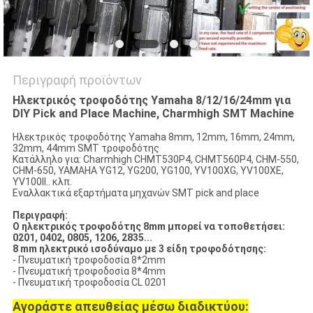
Περιγραφή προϊόντων
Ηλεκτρικός τροφοδότης Yamaha 8/12/16/24mm για
DIY Pick and Place Machine, Charmhigh SMT Machine
Ηλεκτρικός τροφοδότης Yamaha 8mm, 12mm, 16mm, 24mm,
32mm, 44mm SMT τροφοδότης
Κατάλληλο για: Charmhigh CHMT530P4, CHMT560P4, CHM-550,
CHM-650, YAMAHA YG12, YG200, YG100, YV100XG, YV100XE,
YV100II.. κλπ.
Εναλλακτικά εξαρτήματα μηχανών SMT pick and place
Περιγραφή:
Ο ηλεκτρικός τροφοδότης 8mm μπορεί να τοποθετήσει:
0201, 0402, 0805, 1206, 2835...
8 mm ηλεκτρικό ισοδύναμο με 3 είδη τροφοδότησης:
- Πνευματική τροφοδοσία 8*2mm
- Πνευματική τροφοδοσία 8*4mm
- Πνευματική τροφοδοσία CL 0201
Αγοράστε απευθείας μέσω διαδικτύου: