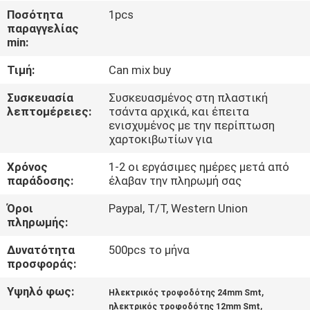
ΣΤΟ
Ποσότητα
1pcs
παραγγελίας
ΕΡΓΟΣΤΆΣΙΟ
min:
Τιμή:
Can mix buy
ΈΛΕΓΧΟΣ
ΠΟΙΌΤΗΤΑΣ
Συσκευασία
Συσκευασμένος στη πλαστική
λεπτομέρειες:
τσάντα αρχικά, και έπειτα
ενισχυμένος με την περίπτωση
χαρτοκιβωτίων για
ΕΠΙΚΟΙΝΩΝΉΣΤΕ
ΜΑΖΊ
Χρόνος
1-2 οι εργάσιμες ημέρες μετά από
παράδοσης:
έλαβαν την πληρωμή σας
ΜΑΣ
Όροι
Paypal, T/T, Western Union
πληρωμής:
ΝΈΑ
Δυνατότητα
500pcs το μήνα
προσφοράς:
SHOPPING
Υψηλό φως:
,
Ηλεκτρικός τροφοδότης 24mm Smt
ON
,
ηλεκτρικός τροφοδότης 12mm Smt