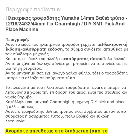
Περιγραφή προϊόντων
Ηλεκτρικός τροφοδότης Yamaha 14mm Βαθιά τρύπα -
12/16/24/32/44mm Για Charmhigh / DIY SMT Pick And
Place Machine
Περιγραφή:
Αυτό το είδος του ηλεκτρικού τροφοδότη έρχεται με
Ηλεκτρονική
έκδοση
και
Ασύρματη έκδοση
, το σύρμα συνδέεται απευθείας με
τον σύνδεσμο μηχανής.
Και μπορεί εύκολα να αλλάξει σε
ασύρματος τύπου
Πολύ βολικό.
Αν το μηχάνημα δεν έχει σύνδεσμο, μπορείτε να το συνδέσετε με
μια πηγή ρεύματος.
Αν το μηχάνημά σας έχει αγωγό χαλκό φύλλο, τότε ο τροφοδότης
μπορεί να αλλάξει σε ασύρματο τύπο.
Το πλεονέκτημα του ηλεκτρικού τροφοδοτητή είναι ότι μπορεί να
λειτουργήσει χωρίς την επίδραση του αέρα, είναι πιο σταθερό και
χωρίς θόρυβο.
Κατάλληλο για: μηχανή Charmhigh ή μηχανή DIY pick and place
ή άλλες μάρκες
Αυτός ο τροφοδότης βαθιάς τρύπας είναι συμβατός με τον τύπο
σύρματος ή ασύρματος τύπου, πολύ βολικό και εύκολη
λειτουργία.
Αγοράστε απευθείας στο διαδίκτυο (από το