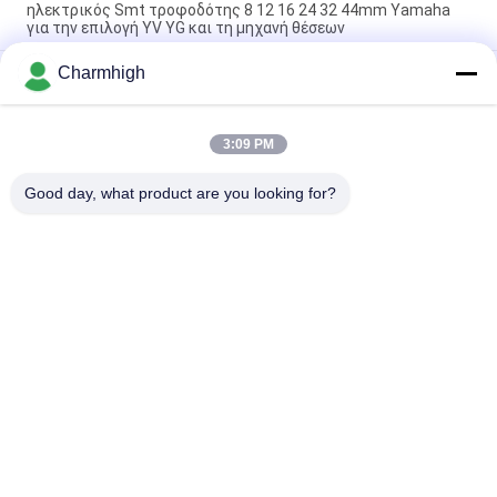
ηλεκτρικός Smt τροφοδότης 8 12 16 24 32 44mm Yamaha
για την επιλογή YV YG και τη μηχανή θέσεων
Charmhigh
Ηλεκτρικός τροφοδότης 8 12 Yamaha 16 24mm για την
επιλογή DIY και τη μηχανή θέσεων, μηχανή Charmhigh SMT
Ηλεκτρικός SMT τροφοδότης 8/12/16/24mm του Φούτζι
3:09 PM
NXT για Charmhigh chm-860 μηχανή επιλογών 861 863 και
θέσεων
Good day, what product are you looking for?
Λαϊκή κατηγορία
Όλα
Επιλογή SMT Και 
Γραμμή Παραγωγής 
Μηχανή Θέσεων
SMT
Εκτυπωτής 
Φούρνος 
Διάτρητων
Επανακυκλοφορίας 
SMT
Τροφοδότης SMT
Μικρή Μηχανή SMT