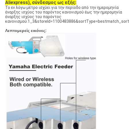
Aliexpress), σύνδεσμος ως εξής:
Το εν λόγω μέτρο ισχύει για την περίοδο από την ημερομηνία
έναρξης ισχύος του παρόντος κανονισμού έως την ημερομηνία
έναρξης ισχύος του παρόντος
κανονισμού.1_3&storeId=1100483886&sortType=bestmatch_sor
Λεπτομερείς εικόνες: