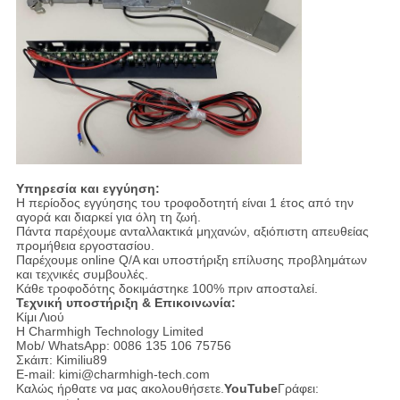
Υπηρεσία και εγγύηση:
Η περίοδος εγγύησης του τροφοδοτητή είναι 1 έτος από την
αγορά και διαρκεί για όλη τη ζωή.
Πάντα παρέχουμε ανταλλακτικά μηχανών, αξιόπιστη απευθείας
προμήθεια εργοστασίου.
Παρέχουμε online Q/A και υποστήριξη επίλυσης προβλημάτων
και τεχνικές συμβουλές.
Κάθε τροφοδότης δοκιμάστηκε 100% πριν αποσταλεί.
Τεχνική υποστήριξη & Επικοινωνία:
Κίμι Λιού
Η Charmhigh Technology Limited
Mob/ WhatsApp: 0086 135 106 75756
Σκάιπ: Kimiliu89
E-mail: kimi@charmhigh-tech.com
Καλώς ήρθατε να μας ακολουθήσετε.
YouTube
Γράφει: