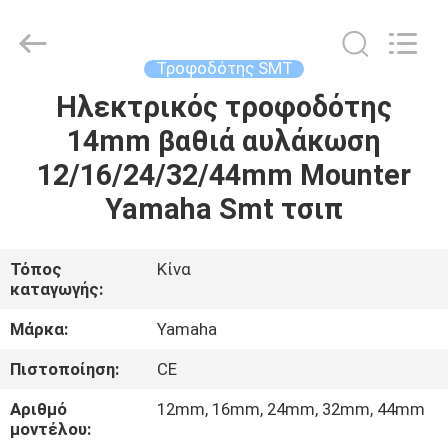
-
2026
CHARMHIGH
TECHNOLOGY
LIMITED.
Τροφοδότης SMT
All
Rights
Reserved.
Ηλεκτρικός τροφοδότης
ΣΠΊΤΙ
14mm βαθιά αυλάκωση
ΠΡΟΪΌΝΤΑ
12/16/24/32/44mm Mounter
Yamaha Smt τσιπ
ΒΊΝΤΕΟ
Τόπος
Κίνα
καταγωγής:
ΣΧΕΤΙΚΆ
ΜΕ
Μάρκα:
Yamaha
ΕΜΆΣ
Πιστοποίηση:
CE
Αριθμό
12mm, 16mm, 24mm, 32mm, 44mm
ΕΠΙΣΚΈΨΕΙΣ
μοντέλου: