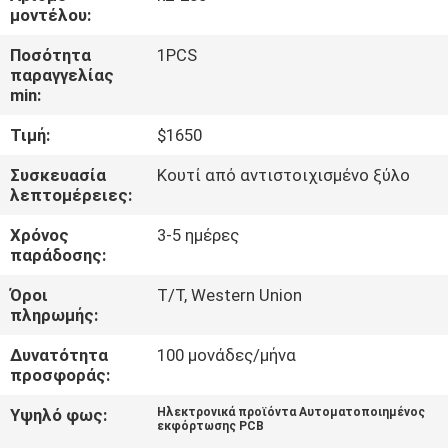
ΣΤΟ
μοντέλου:
ΕΡΓΟΣΤΆΣΙΟ
Ποσότητα
1PCS
παραγγελίας
min:
ΈΛΕΓΧΟΣ
Τιμή:
$1650
ΠΟΙΌΤΗΤΑΣ
Συσκευασία
Κουτί από αντιστοιχισμένο ξύλο
λεπτομέρειες:
ΕΠΙΚΟΙΝΩΝΉΣΤΕ
Χρόνος
3-5 ημέρες
ΜΑΖΊ
παράδοσης:
ΜΑΣ
Όροι
T/T, Western Union
πληρωμής:
ΝΈΑ
Δυνατότητα
100 μονάδες/μήνα
προσφοράς:
SHOPPING
Υψηλό φως:
Ηλεκτρονικά προϊόντα Αυτοματοποιημένος
εκφόρτωσης PCB
ON
,