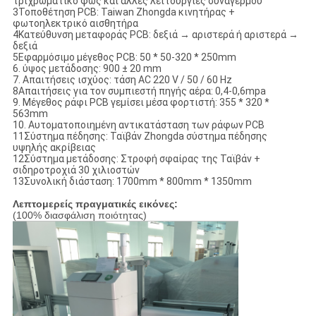
τριχρωματικό φως και άλλες λειτουργίες συναγερμού
3Τοποθέτηση PCB: Taiwan Zhongda κινητήρας +
φωτοηλεκτρικό αισθητήρα
4Κατεύθυνση μεταφοράς PCB: δεξιά → αριστερά ή αριστερά →
δεξιά
5Εφαρμόσιμο μέγεθος PCB: 50 * 50-320 * 250mm
6. ύψος μετάδοσης: 900 ± 20 mm
7. Απαιτήσεις ισχύος: τάση AC 220 V / 50 / 60 Hz
8Απαιτήσεις για τον συμπιεστή πηγής αέρα: 0,4-0,6mpa
9. Μέγεθος ράφι PCB γεμίσει μέσα φορτιστή: 355 * 320 *
563mm
10. Αυτοματοποιημένη αντικατάσταση των ράφων PCB
11Σύστημα πέδησης: Ταϊβάν Zhongda σύστημα πέδησης
υψηλής ακρίβειας
12Σύστημα μετάδοσης: Στροφή σφαίρας της Ταϊβάν +
σιδηροτροχιά 30 χιλιοστών
13Συνολική διάσταση: 1700mm * 800mm * 1350mm
Λεπτομερείς πραγματικές εικόνες:
(100% διασφάλιση ποιότητας)