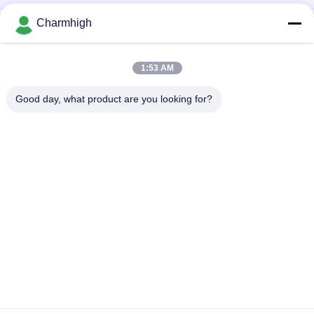
Charmhigh
Πλήρως αυτόματο φορτιστή PCB παραγωγής SMT με
σύστημα ελέγχου PLC και συμβατότητα διεπαφής SMEMA
Ηλεκτρονικά προϊόντα Αυτοματοποιημένο εκφόρτωμα PCB
1:53 AM
K2-250 SMT Loader περιοδικό για SMT γραμμή
συναρμολόγησης
Good day, what product are you looking for?
Λαϊκή κατηγορία
Όλα
Επιλογή SMT Και 
Γραμμή Παραγωγής 
Μηχανή Θέσεων
SMT
Εκτυπωτής 
Φούρνος 
Διάτρητων
Επανακυκλοφορίας 
SMT
Τροφοδότης SMT
Μικρή Μηχανή SMT
Smd Επιλέξτε Και 
Γραμμή 
Τοποθετήστε Τη 
Συνελεύσεων PCB