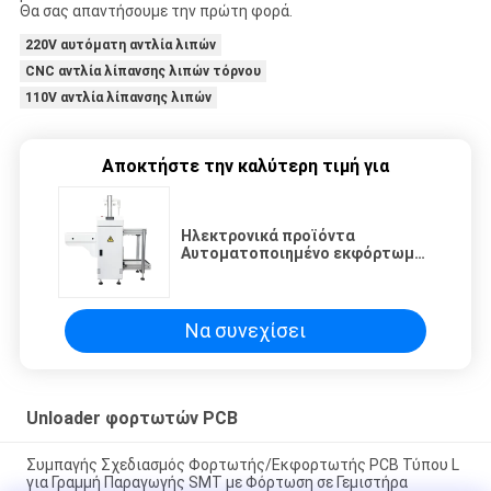
Θα σας απαντήσουμε την πρώτη φορά.
220V αυτόματη αντλία λιπών
CNC αντλία λίπανσης λιπών τόρνου
110V αντλία λίπανσης λιπών
Αποκτήστε την καλύτερη τιμή για
Ηλεκτρονικά προϊόντα
Αυτοματοποιημένο εκφόρτωμα
PCB K2-250 SMT Loader
περιοδικό για SMT γραμμή
συναρμολόγησης
Να συνεχίσει
Unloader φορτωτών PCB
Συμπαγής Σχεδιασμός Φορτωτής/Εκφορτωτής PCB Τύπου L
για Γραμμή Παραγωγής SMT με Φόρτωση σε Γεμιστήρα