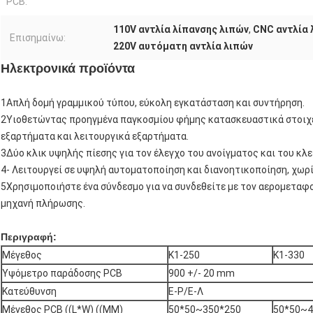
PCB:
110V αντλία λίπανσης λιπών
,
CNC αντλία 
Επισημαίνω:
220V αυτόματη αντλία λιπών
Ηλεκτρονικά προϊόντα
1Απλή δομή γραμμικού τύπου, εύκολη εγκατάσταση και συντήρηση.
2Υιοθετώντας προηγμένα παγκοσμίου φήμης κατασκευαστικά στοιχε
εξαρτήματα και λειτουργικά εξαρτήματα.
3Δύο κλικ υψηλής πίεσης για τον έλεγχο του ανοίγματος και του κλε
4- Λειτουργεί σε υψηλή αυτοματοποίηση και διανοητικοποίηση, χωρ
5Χρησιμοποιήστε ένα σύνδεσμο για να συνδεθείτε με τον αερομεταφο
μηχανή πλήρωσης.
Περιγραφή:
Μέγεθος
K1-250
Κ1-330
Υψόμετρο παράδοσης PCB
900 +/- 20 mm
Κατεύθυνση
Ε-Ρ/Ε-Λ
Μέγεθος PCB ((L*W) ((MM)
50*50~350*250
50*50~4