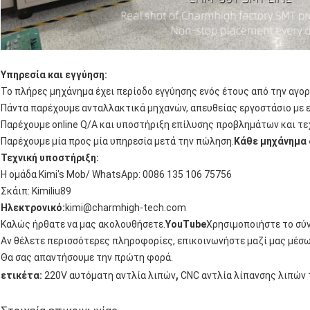
Υπηρεσία και εγγύηση:
Το πλήρες μηχάνημα έχει περίοδο εγγύησης ενός έτους από την αγορά
Πάντα παρέχουμε ανταλλακτικά μηχανών, απευθείας εργοστάσιο με 
Παρέχουμε online Q/A και υποστήριξη επίλυσης προβλημάτων και τε
Παρέχουμε μία προς μία υπηρεσία μετά την πώληση.
Κάθε μηχάνημα 
Τεχνική υποστήριξη:
Η ομάδα Kimi's Mob/ WhatsApp: 0086 135 106 75756
Σκάιπ: Kimiliu89
Ηλεκτρονικό:
kimi@charmhigh-tech.com
Καλώς ήρθατε να μας ακολουθήσετε.
YouTube
Χρησιμοποιήστε το σύ
Αν θέλετε περισσότερες πληροφορίες, επικοινωνήστε μαζί μας μέσω 
Θα σας απαντήσουμε την πρώτη φορά.
,
ετικέτα:
220V αυτόματη αντλία λιπών
CNC αντλία λίπανσης λιπών