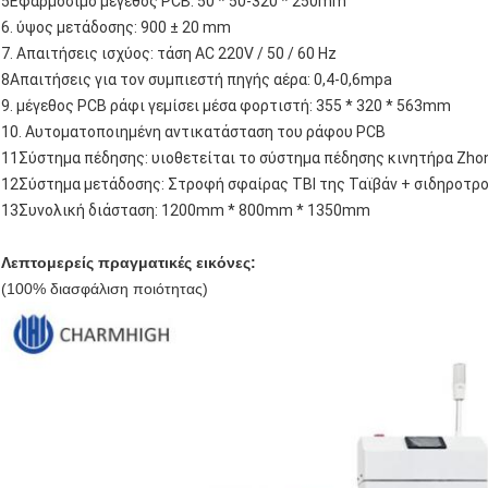
5Εφαρμόσιμο μέγεθος PCB: 50 * 50-320 * 250mm
6. ύψος μετάδοσης: 900 ± 20 mm
7. Απαιτήσεις ισχύος: τάση AC 220V / 50 / 60 Hz
8Απαιτήσεις για τον συμπιεστή πηγής αέρα: 0,4-0,6mpa
9. μέγεθος PCB ράφι γεμίσει μέσα φορτιστή: 355 * 320 * 563mm
10. Αυτοματοποιημένη αντικατάσταση του ράφου PCB
11Σύστημα πέδησης: υιοθετείται το σύστημα πέδησης κινητήρα Zho
12Σύστημα μετάδοσης: Στροφή σφαίρας TBI της Ταϊβάν + σιδηροτρο
13Συνολική διάσταση: 1200mm * 800mm * 1350mm
Λεπτομερείς πραγματικές εικόνες:
(100% διασφάλιση ποιότητας)