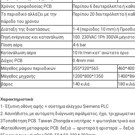
Χρόνος τροφοδοσίας PCB
Περίπου 6 δευτερόλεπτα ή καθ
Το περιοδικό αλλάζει με την
Περίπου 20 δευτερόλεπτα ή κα
πάροδο του χρόνου
Διάταξη της διαστάσεως
1-4 (περίοδος 10 mm) ή Προσδι
Πηγή ενέργειας και κατανάλωση
100. 230VAC 1Ph 300VA μέγιστο
Πίεση αέρα
4-6 bar
Κατανάλωση αέρα
10 ltr/min κατ' ανώτατο όριο
Δάχος PCB
0.4mm min
Μέγεθος ράφου περιοδικών
355*320*565
460*400
Μέγεθος μηχανής
1200*800*1350
1400*86
βάρος
140 κιλά
180 κιλά
Χαρακτηριστικά
:
1- Έξυπνη οθόνη αφής + σύστημα ελέγχου Siemens PLC
2. Ασυνήθιστο, με αυτόματη διάγνωση σφάλματος, ήχο, τριχρωματικ
3Τοποθέτηση PCB: Taiwan Zhongda κινητήρας + φωτοηλεκτρικό αι
4Κατεύθυνση μεταφοράς PCB: δεξιά → αριστερά ή αριστερά → δεξιά