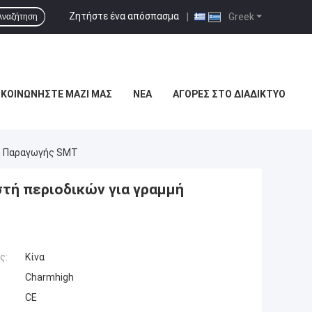
Ζητήστε ένα απόσπασμα
|
Greek
Αναζήτηση
ΙΚΟΙΝΩΝΉΣΤΕ ΜΑΖΊ ΜΑΣ
ΝΈΑ
ΑΓΟΡΈΣ ΣΤΟ ΔΙΑΔΊΚΤΥΟ
μή Παραγωγής SMT
τή περιοδικών για γραμμή
ς:
Κίνα
Charmhigh
CE