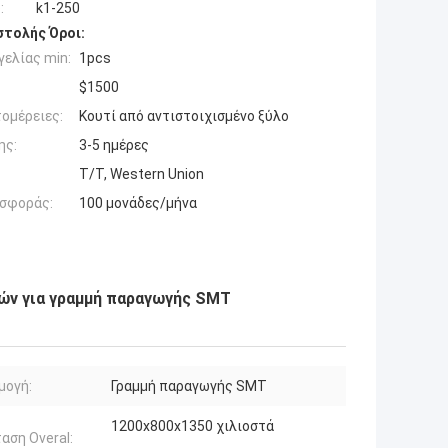
:
k1-250
τολής Όροι:
ελίας min:
1pcs
$1500
ομέρειες:
Κουτί από αντιστοιχισμένο ξύλο
ης:
3-5 ημέρες
T/T, Western Union
σφοράς:
100 μονάδες/μήνα
ών για γραμμή παραγωγής SMT
μογή:
Γραμμή παραγωγής SMT
1200x800x1350 χιλιοστά
αση Overal: