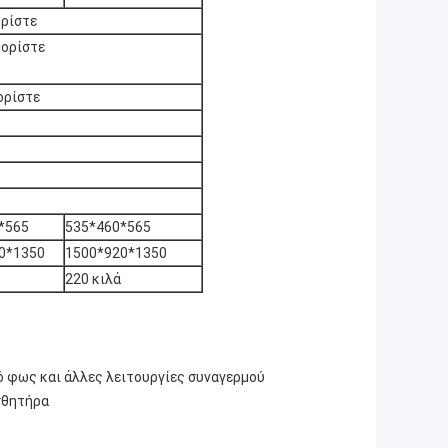
ορίστε
θορίστε
ορίστε
*565
535*460*565
0*1350
1500*920*1350
220 κιλά
ό φως και άλλες λειτουργίες συναγερμού
σθητήρα