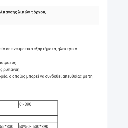
λίπανσης λιπών τόρνου
,
ία σε πνευματικά εξαρτήματα, ηλεκτρικά
ισίματος.
ίς ρύπανση
ρέα, ο οποίος μπορεί να συνδεθεί απευθείας με τη
Κ1-390
55*330
50*50~530*390