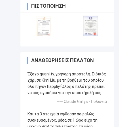
ΠΙΣΤΟΠΟΊΗΣΗ
ΑΝΑΘΕΩΡΉΣΕΙΣ ΠΕΛΑΤΏΝ
Έξοχο quanlity, γρήγορη αποστολή. Ειδικός
χάρι σε Kimi Liu, με τη βοήθεια του οποίου
όλα πήγαν happliy! Όλος ο πελάτης πρέπει
να σας αγαπήσει για την υποστήριξή σας.
—— Claude Gatys - Πολωνία
Και τα 3 στοιχεία έφθασαν ασφαλώς
συσκευασμένος, μέσα σε 1 ώρα είχα τη
μηχανή PnP τοποθετώντας τα μέρη.