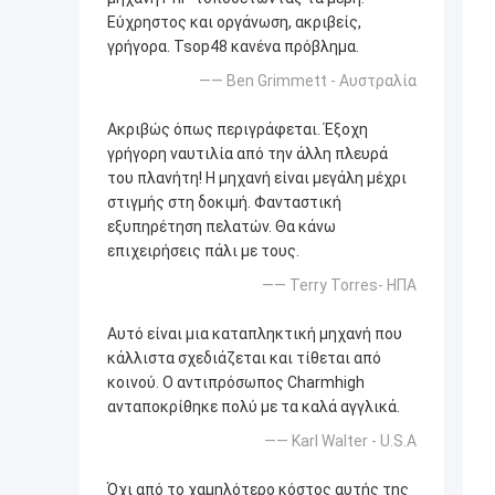
Εύχρηστος και οργάνωση, ακριβείς,
γρήγορα. Tsop48 κανένα πρόβλημα.
—— Ben Grimmett - Αυστραλία
Ακριβώς όπως περιγράφεται. Έξοχη
γρήγορη ναυτιλία από την άλλη πλευρά
του πλανήτη! Η μηχανή είναι μεγάλη μέχρι
στιγμής στη δοκιμή. Φανταστική
εξυπηρέτηση πελατών. Θα κάνω
επιχειρήσεις πάλι με τους.
—— Terry Torres- ΗΠΑ
Αυτό είναι μια καταπληκτική μηχανή που
κάλλιστα σχεδιάζεται και τίθεται από
κοινού. Ο αντιπρόσωπος Charmhigh
ανταποκρίθηκε πολύ με τα καλά αγγλικά.
—— Karl Walter - U.S.A
Όχι από το χαμηλότερο κόστος αυτής της