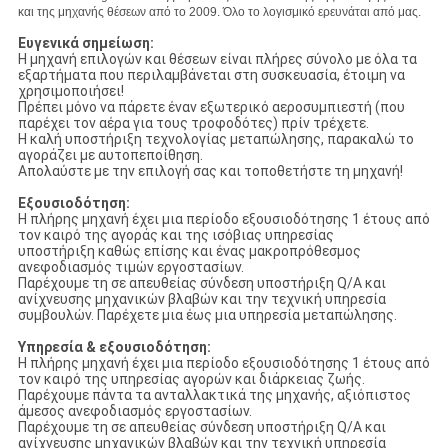
και της μηχανής θέσεων από το 2009. Όλο το λογισμικό ερευνάται από μας.
Ευγενικά σημείωση:
Η μηχανή επιλογών και θέσεων είναι πλήρες σύνολο με όλα τα
εξαρτήματα που περιλαμβάνεται στη συσκευασία, έτοιμη να
χρησιμοποιήσει!
Πρέπει μόνο να πάρετε έναν εξωτερικό αεροσυμπιεστή (που
παρέχει τον αέρα για τους τροφοδότες) πρίν τρέχετε.
Η καλή υποστήριξη τεχνολογίας μεταπώλησης, παρακαλώ το
αγοράζει με αυτοπεποίθηση.
Απολαύστε με την επιλογή σας και τοποθετήστε τη μηχανή!
Εξουσιοδότηση:
Η πλήρης μηχανή έχει μια περίοδο εξουσιοδότησης 1 έτους από
τον καιρό της αγοράς και της ισόβιας υπηρεσίας
υποστήριξη καθώς επίσης και ένας μακροπρόθεσμος
ανεφοδιασμός τιμών εργοστασίων.
Παρέχουμε τη σε απευθείας σύνδεση υποστήριξη Q/A και
ανίχνευσης μηχανικών βλαβών και την τεχνική υπηρεσία
συμβουλών. Παρέχετε μια έως μια υπηρεσία μεταπώλησης.
Υπηρεσία & εξουσιοδότηση:
Η πλήρης μηχανή έχει μια περίοδο εξουσιοδότησης 1 έτους από
τον καιρό της υπηρεσίας αγορών και διάρκειας ζωής.
Παρέχουμε πάντα τα ανταλλακτικά της μηχανής, αξιόπιστος
άμεσος ανεφοδιασμός εργοστασίων.
Παρέχουμε τη σε απευθείας σύνδεση υποστήριξη Q/A και
ανίχνευσης μηχανικών βλαβών και την τεχνική υπηρεσία