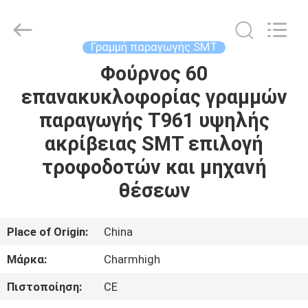
-
2026
CHARMHIGH
TECHNOLOGY
LIMITED.
Γραμμή παραγωγής SMT
All
Rights
Reserved.
Φούρνος 60
ΣΠΊΤΙ
επανακυκλοφορίας γραμμών
ΠΡΟΪΌΝΤΑ
παραγωγής T961 υψηλής
ακρίβειας SMT επιλογή
ΒΊΝΤΕΟ
τροφοδοτών και μηχανή
θέσεων
ΣΧΕΤΙΚΆ
ΜΕ
Place of Origin:
China
ΕΜΆΣ
Μάρκα:
Charmhigh
Πιστοποίηση:
CE
ΕΠΙΣΚΈΨΕΙΣ