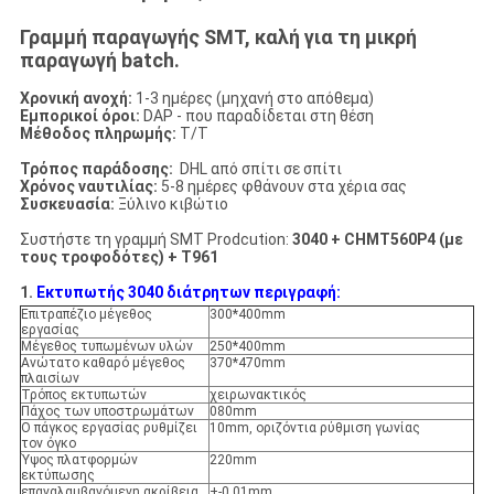
Γραμμή παραγωγής SMT, καλή για τη μικρή
παραγωγή batch.
Χρονική ανοχή:
1-3 ημέρες (μηχανή στο απόθεμα)
Εμπορικοί όροι:
DAP - που παραδίδεται στη θέση
Μέθοδος πληρωμής:
T/T
Τρόπος παράδοσης:
DHL από σπίτι σε σπίτι
Χρόνος ναυτιλίας:
5-8 ημέρες φθάνουν στα χέρια σας
Συσκευασία:
Ξύλινο κιβώτιο
Συστήστε τη γραμμή SMT Prodcution:
3040 + CHMT560P4 (με
τους τροφοδότες) + T961
1.
Εκτυπωτής 3040 διάτρητων περιγραφή:
Επιτραπέζιο μέγεθος
300*400mm
εργασίας
Μέγεθος τυπωμένων υλών
250*400mm
Ανώτατο καθαρό μέγεθος
370*470mm
πλαισίων
Τρόπος εκτυπωτών
χειρωνακτικός
Πάχος των υποστρωμάτων
080mm
Ο πάγκος εργασίας ρυθμίζει
10mm, οριζόντια ρύθμιση γωνίας
τον όγκο
Ύψος πλατφορμών
220mm
εκτύπωσης
επαναλαμβανόμενη ακρίβεια
+-0.01mm