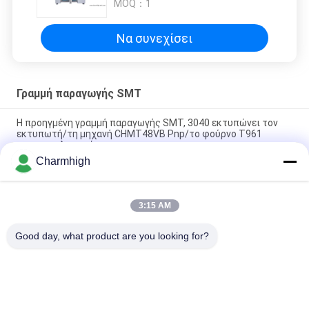
MOQ：
1
Να συνεχίσει
Γραμμή παραγωγής SMT
Η προηγμένη γραμμή παραγωγής SMT, 3040 εκτυπώνει τον
εκτυπωτή/τη μηχανή CHMT48VB Pnp/το φούρνο T961
επανακυκλοφορίας
Charmhigh
Συνολικό μήκος 3,5m Μεγάλη ακρίβεια Μικρή γραμμή
παραγωγής SMT 0201, BGA, 144pin IC
3:15 AM
Γραμμή συνελεύσεων PCB του Full Auto υψηλής επίδοσης για
την κατασκευή ηλεκτρονικής
Good day, what product are you looking for?
Λαϊκή κατηγορία
Όλα
Επιλογή SMT Και 
Γραμμή Παραγωγής 