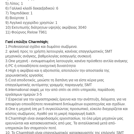
5) Λίπος: 1
6) Γαλλικό κλειδί δεκαεξαδικού: 6
7) Τσιμπιδάκια: 1
8) Βούρτσα: 1
9) Αγγλικό εγχειρίδιο χρηστών: 1
10) Εκτυπωτής διάτρητων υψηλής ακρίβειας 3040
11) Φούρνος Relow T961
Γιατί επιλέξτε Charmhigh;
1.Professional σχέδιο και δωμάτιο σωζόμενα.
2. φιλική προς το χρήστη λειτουργία, κανένας επαγγελματικός SMT
μηχανικός ανάγκης, βαθμολογίας εισαγωγής συσκευή
3.One μηχανή - ενσωματωμένη λειτουργία, κανένα πρόσθετο αντλία ανάγκης
ή PC ή οποιαδήποτε ενισχυτική δυνατότητα
4.High η ακρίβεια και η αξιοπιστία, αποτελούν την αποστασία της
χειρωνακτικής εργασίας
5.Cost αποδοτικός, μειώστε τη δαπάνη για να είστε κύρια μιας
επαγγελματικής αυτόματης γραμμής παραγωγής SMT
6.International σαφές με την από σπίτι σε σπίτι υπηρεσία, παράδοση
εργάσιμων ημερών 3-5
7.Especial για την εργαστηριακές έρευνα και την ανάπτυξη, δείγματα, για να
αποφύγει οποιοδήποτε revealment διπλωμάτων ευρεσιτεχνίας και σχεδίων.
8.One η μηχανή ίση με 5 συγκολλώντας προσωπικό, εύκολο διαχειρίζεται και
κόστος-σωζόμενος. Αγαθό για τη μικρή παραγωγή batch.
9.Charmhigh είναι ανεφοδιασμός εργοστασίων, τα όλα μέρη μηχανών μας
ερευνώνται και κατασκευαστικός από μας. Τα ανταλλακτικά μετά από-
υπηρεσιών δεν σταματούν ποτέ.
10. Το Charmhigh είναι επαγγελματικός κατασκευαστής της επιλογής SMT