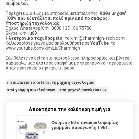
συμβουλών.
Παρέχετε μια έως μια υπηρεσία μεταπώλησης.
Κάθε μηχανή
100% που εξετάζεται πολύ πριν από το σκάφος.
Υποστήριξη τεχνολογίας:
Όχλος WhatsApp Kimi: 0086 135 106 75756
Skype: kimiliu89
Ηλεκτρονικό ταχυδρομείο:
το kimi@charmhigh-tech.com
Καλωσορίστε για να μας ακολουθήσετε σε
YouTube
: το
www.youtube.com/kimiLiuCharmhigh
Εάν θέλετε να δείτε τις περισσότερα πληροφορίες και βίντεο,
παρακαλώ μας ελάτε σε επαφή με με ηλεκτρονικό ταχυδρομείο.
Απάντηση εσείς στην πρώτη φορά.
η επιφάνεια τοποθετεί τη μηχανή τεχνολογίας
smt γραμμή συνελεύσεων
smt μηχανή συνελεύσεων
Αποκτήστε την καλύτερη τιμή για
Φούρνος 60 επανακυκλοφορίας
γραμμών παραγωγής T961
υψηλής ακρίβειας SMT επιλογή
τροφοδοτών και μηχανή θέσεων