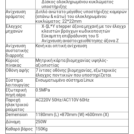
Δίσκος ολοκληρωμένου κυκλώματος
υποστήριξης
Ανίχνευση
Διπλό ανώτατο μέγεθος υποστήριξης καμερών
οράματος
(επάνω & κάτω) του ολοκληρωμένου
κυκλώματος: 22*22mm
Έλεγχος
X-$L*Y stepper άξονα μηχανή με τον έλεγχο
μηχανών
κλειστών βρόγχων κωδικοποιητών
Εύκαμπτη επιβράδυνση του S
Ανίχνευση αναστοιχειοθέτησης άξονα Ζ
Ανίχνευση
Κενή και οπτική ανίχνευση
συστατικής
διαρροής
Κύριος
Μητρική κάρτα βιομηχανίας υψηλός-
πίνακας
αξιοπιστίας
Οθόνη αφής
7 ίντσες οθόνης βιομηχανίας, εξωτερικός
έλεγχος ποντικιών που υποστηρίζεται
Σύστημα
Ενσωματωμένο σύστημα Linux
λειτουργίας
Εξωτερική
0.5MPa
πηγή αέρα
Παροχή
AC220V 50Hz/AC110V 60Hz
ηλεκτρικού
ρεύματος
Demension
1180mm (L) ×870mm (W) ×600mm (Χ)
Δύναμη
250W
Καθαρό βάρος
150Kg