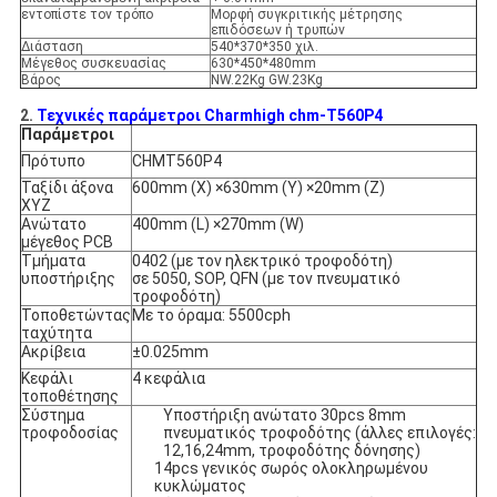
εντοπίστε τον τρόπο
Μορφή συγκριτικής μέτρησης
επιδόσεων ή τρυπών
Διάσταση
540*370*350 χιλ.
Μέγεθος συσκευασίας
630*450*480mm
Βάρος
NW.22Kg GW.23Kg
2.
Τεχνικές παράμετροι Charmhigh chm-T560P4
Παράμετροι
Πρότυπο
CHMT560P4
Ταξίδι άξονα
600mm (Χ) ×630mm (Υ) ×20mm (Ζ)
XYZ
Ανώτατο
400mm (L) ×270mm (W)
μέγεθος PCB
Τμήματα
0402 (με τον ηλεκτρικό τροφοδότη)
υποστήριξης
σε 5050, SOP, QFN (με τον πνευματικό
τροφοδότη)
Τοποθετώντας
Με το όραμα: 5500cph
ταχύτητα
Ακρίβεια
±0.025mm
Κεφάλι
4 κεφάλια
τοποθέτησης
Σύστημα
Υποστήριξη ανώτατο 30pcs 8mm
τροφοδοσίας
πνευματικός τροφοδότης (άλλες επιλογές:
12,16,24mm, τροφοδότης δόνησης)
14pcs γενικός σωρός ολοκληρωμένου
κυκλώματος