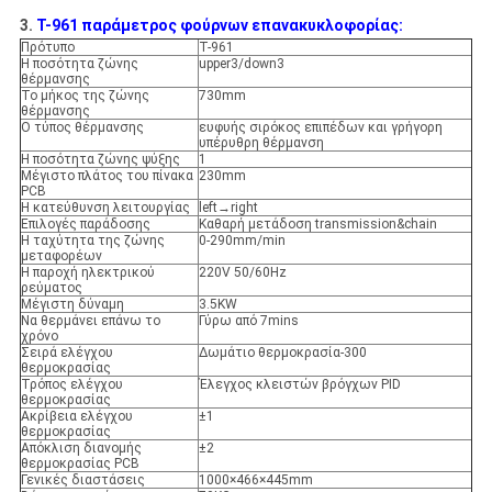
3.
Τ-961 παράμετρος φούρνων επανακυκλοφορίας:
Πρότυπο
Τ-961
Η ποσότητα ζώνης
upper3/down3
θέρμανσης
Το μήκος της ζώνης
730mm
θέρμανσης
Ο τύπος θέρμανσης
ευφυής σιρόκος επιπέδων και γρήγορη
υπέρυθρη θέρμανση
Η ποσότητα ζώνης ψύξης
1
Μέγιστο πλάτος του πίνακα
230mm
PCB
Η κατεύθυνση λειτουργίας
left→right
Επιλογές παράδοσης
Καθαρή μετάδοση transmission&chain
Η ταχύτητα της ζώνης
0-290mm/min
μεταφορέων
Η παροχή ηλεκτρικού
220V 50/60Hz
ρεύματος
Μέγιστη δύναμη
3.5KW
Να θερμάνει επάνω το
Γύρω από 7mins
χρόνο
Σειρά ελέγχου
Δωμάτιο θερμοκρασία-300
θερμοκρασίας
Τρόπος ελέγχου
Έλεγχος κλειστών βρόγχων PID
θερμοκρασίας
Ακρίβεια ελέγχου
±1
θερμοκρασίας
Απόκλιση διανομής
±2
θερμοκρασίας PCB
Γενικές διαστάσεις
1000×466×445mm