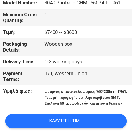
ΣΤΟ
Model Number:
3040 Printer + CHMT560P4 + T961
ΕΡΓΟΣΤΆΣΙΟ
Minimum Order
1
Quantity:
ΈΛΕΓΧΟΣ
Τιμή:
$7400 ~ $8600
ΠΟΙΌΤΗΤΑΣ
Packaging
Wooden box
Details:
ΕΠΙΚΟΙΝΩΝΉΣΤΕ
Delivery Time:
1-3 working days
ΜΑΖΊ
Payment
T/T, Western Union
Terms:
ΜΑΣ
Υψηλό φως:
,
φούρνος επανακυκλοφορίας 760*230mm T961
,
Γραμμή παραγωγής υψηλής ακρίβειας SMT
ΝΈΑ
Επιλογή 60 τροφοδοτών και μηχανή θέσεων
SHOPPING
ΚΑΛΎΤΕΡΗ ΤΙΜΉ
ON