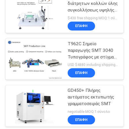
διάτρητων κολλών ύλης
συγκολλήσεως υψηλής
ακρίβειας
$430 free shipping MOQ:1 σύνολο
χειρωνακτικός
ΕΠΑΦΉ
εκτυπωτής κολλών
ύλης συγκολλήσεως
SMT
T962C Σημείο
παραγωγής SMT 3040
Τυπογράφος με στίγμα
Chmt48vb Πίνακας
USD $4880 including shipping MOQ:1 set
επιπέδου επιλογής
ΕΠΑΦΉ
GD450+ Πλήρης
αυτόματος εκτυπωτής
γραμματοσειράς SMT
negotiable MOQ:1 σύνολο
ΕΠΑΦΉ