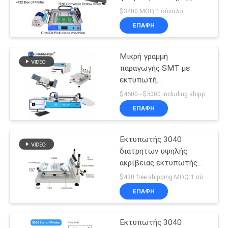
παραγωγής CHMT36
LINE
$3400 MOQ:1 σύνολο
SMT οδηγήσεων
ΕΠΑΦΉ
επανακυκλοφορίας, για
ΧΆΡΤΗΣ
το μικρό εργοστάσιο
Μικρή γραμμή
ΙΣΤΟΣΕΛΊΔΑΣ
παραγωγής SMT με
εκτυπωτή
γραμματοσειράς
ΠΟΛΙΤΙΚΉ
$4600~$5000 including shipping DHL MOQ:1 σύνολο
ΕΠΑΦΉ
ΑΠΟΡΡΉΤΟΥ
Εκτυπωτής 3040
διάτρητων υψηλής
ακρίβειας εκτυπωτής
μεταξιού, εργασία με την
$430 free shipping MOQ:1 σύνολο
επιλογή SMT και μηχανή
ΕΠΑΦΉ
θέσεων
Εκτυπωτής 3040