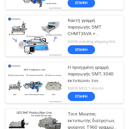
συνελεύσεων PCB SMT/
ΣΤΟ
ΕΠΑΦΉ
φούρνος brt-420
ΕΡΓΟΣΤΆΣΙΟ
επανακυκλοφορίας
Καυτή γραμμή
παραγωγής SMT
ΈΛΕΓΧΟΣ
CHMT36VA +
ΠΟΙΌΤΗΤΑΣ
εκτυπωτής 3040
$3990 including shipping DHL MOQ:1 σύνολο
διάτρητων + φούρνος
ΕΠΑΦΉ
T962A
ΕΠΙΚΟΙΝΩΝΉΣΤΕ
επανακυκλοφορίας
Η προηγμένη γραμμή
ΜΑΖΊ
παραγωγής SMT, 3040
ΜΑΣ
εκτυπώνει τον
εκτυπωτή/τη μηχανή
$6030 MOQ:1 σύνολο
CHMT48VB Pnp/το
ΝΈΑ
ΕΠΑΦΉ
φούρνο T961
επανακυκλοφορίας
Τσιπ Mounter,
SHOPPING
εκτυπωτής διάτρητων,
ON
φούρνος T960 γραμμών