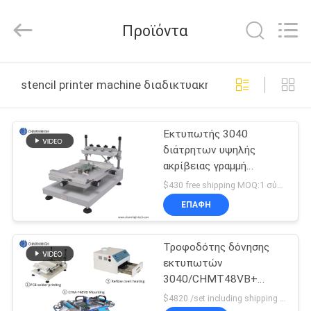
-
2026
CHARMHIGH
Προϊόντα
TECHNOLOGY
LIMITED.
All
Rights
Reserved.
ΣΠΊΤΙ
stencil printer machine διαδικτυακή κατασκευή
ΠΡΟΪΌΝΤΑ
Εκτυπωτής 3040
διάτρητων υψηλής
ΒΊΝΤΕΟ
ακρίβειας γραμμή
παραγωγής εκτυπωτών
$430 free shipping MOQ:1 σύνολο
με το χέρι SMT
ΣΧΕΤΙΚΆ
ΕΠΑΦΉ
μεταξιού SMT
ΜΕ
Τροφοδότης δόνησης
ΕΜΆΣ
εκτυπωτών
3040/CHMT48VB+
ΕΠΙΣΚΈΨΕΙΣ
διάτρητων, γραμμή
$4820 /set including shipping DHL MOQ:1 σύνολο