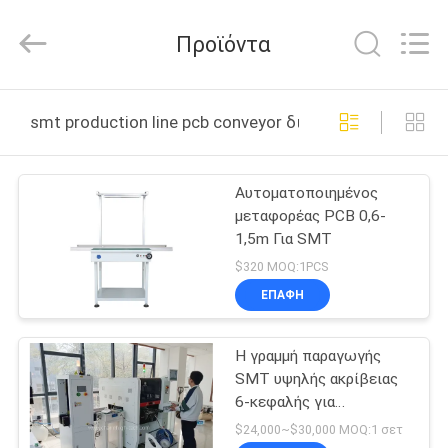
-
2026
CHARMHIGH
Προϊόντα
TECHNOLOGY
LIMITED.
All
Rights
Reserved.
ΣΠΊΤΙ
smt production line pcb conveyor διαδικτυακή κατασκ
ΠΡΟΪΌΝΤΑ
Αυτοματοποιημένος
μεταφορέας PCB 0,6-
ΒΊΝΤΕΟ
1,5m Για SMT
$320 MOQ:1PCS
ΣΧΕΤΙΚΆ
ΕΠΑΦΉ
ΜΕ
Η γραμμή παραγωγής
ΕΜΆΣ
SMT υψηλής ακρίβειας
6-κεφαλής για
ΕΠΙΣΚΈΨΕΙΣ
αποδοτική
$24,000~$30,000 MOQ:1 σετ