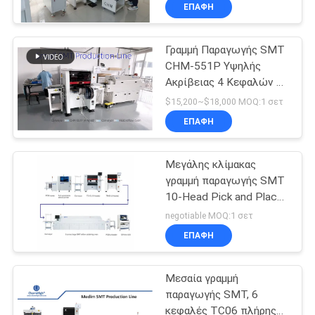
συναρμολόγηση PCB
ΣΤΟ
ΕΠΑΦΉ
ΕΡΓΟΣΤΆΣΙΟ
Γραμμή Παραγωγής SMT
CHM-551P Υψηλής
ΈΛΕΓΧΟΣ
Ακρίβειας 4 Κεφαλών με
ΠΟΙΌΤΗΤΑΣ
Φούρνο Αναρροής 4
$15,200~$18,000 MOQ:1 σετ
Ζωνών για
ΕΠΑΦΉ
Συναρμολόγηση PCB
ΕΠΙΚΟΙΝΩΝΉΣΤΕ
Μεγάλης κλίμακας
ΜΑΖΊ
γραμμή παραγωγής SMT
ΜΑΣ
10-Head Pick and Place
για την συναρμολόγηση
negotiable MOQ:1 σετ
PCB στη βιομηχανία
ΝΈΑ
ΕΠΑΦΉ
ηλεκτρονικών
Μεσαία γραμμή
SHOPPING
παραγωγής SMT, 6
ON
κεφαλές TC06 πλήρης