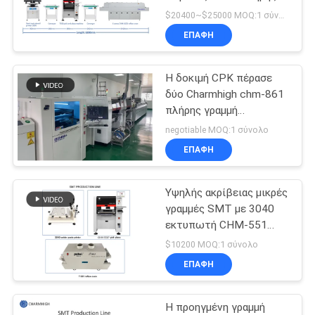
συναρμολόγηση PCB
LINE
$20400~$25000 MOQ:1 σύνολο
ΕΠΑΦΉ
ΧΆΡΤΗΣ
Η δοκιμή CPK πέρασε
ΙΣΤΟΣΕΛΊΔΑΣ
δύο Charmhigh chm-861
πλήρης γραμμή
παραγωγής IPC9850
ΠΟΛΙΤΙΚΉ
negotiable MOQ:1 σύνολο
26000cph SMT
ΕΠΑΦΉ
ΑΠΟΡΡΉΤΟΥ
Υψηλής ακρίβειας μικρές
γραμμές SMT με 3040
εκτυπωτή CHM-551
τοποθέτησης T961
$10200 MOQ:1 σύνολο
φούρνο
ΕΠΑΦΉ
Η προηγμένη γραμμή