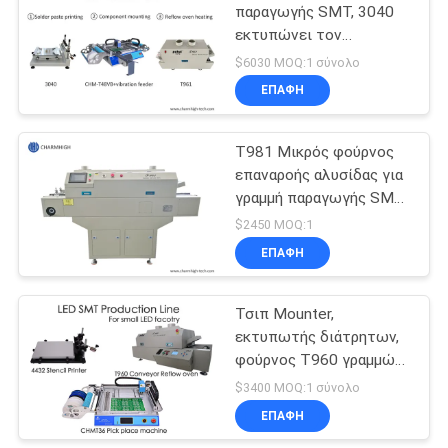
παραγωγής SMT, 3040
εκτυπώνει τον
εκτυπωτή/τη μηχανή
$6030 MOQ:1 σύνολο
CHMT48VB Pnp/το
ΕΠΑΦΉ
φούρνο T961
επανακυκλοφορίας
T981 Μικρός φούρνος
επαναροής αλυσίδας για
γραμμή παραγωγής SMT
BGA συγκόλλησης
$2450 MOQ:1
υπέρυθρων & θερμού
ΕΠΑΦΉ
αέρα
Τσιπ Mounter,
εκτυπωτής διάτρητων,
φούρνος T960 γραμμών
παραγωγής CHMT36
$3400 MOQ:1 σύνολο
SMT οδηγήσεων
ΕΠΑΦΉ
επανακυκλοφορίας, για