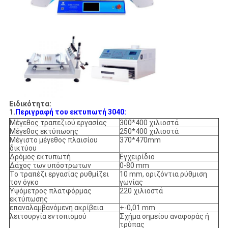
Ειδικότητα:
1.
Περιγραφή του εκτυπωτή 3040:
Μέγεθος τραπεζιού εργασίας
300*400 χιλιοστά
Μέγεθος εκτύπωσης
250*400 χιλιοστά
Μέγιστο μέγεθος πλαισίου
370*470mm
δικτύου
Δρόμος εκτυπωτή
Εγχειρίδιο
Δάχος των υπόστρωτων
0-80 mm
Το τραπέζι εργασίας ρυθμίζει
10 mm, οριζόντια ρύθμιση
τον όγκο
γωνίας
Υψόμετρος πλατφόρμας
220 χιλιοστά
εκτύπωσης
επαναλαμβανόμενη ακρίβεια
+-0,01 mm
λειτουργία εντοπισμού
Σχήμα σημείου αναφοράς ή
τρύπας