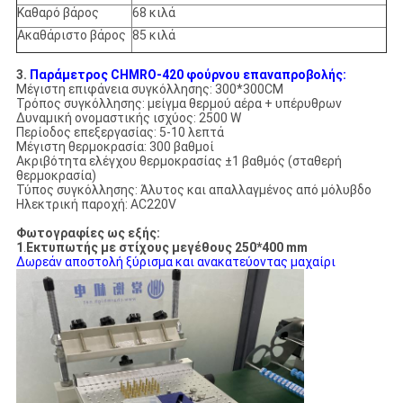
Καθαρό βάρος
68 κιλά
Ακαθάριστο βάρος
85 κιλά
3.
Παράμετρος CHMRO-420 φούρνου επαναπροβολής:
Μέγιστη επιφάνεια συγκόλλησης: 300*300CM
Τρόπος συγκόλλησης: μείγμα θερμού αέρα + υπέρυθρων
Δυναμική ονομαστικής ισχύος: 2500 W
Περίοδος επεξεργασίας: 5-10 λεπτά
Μέγιστη θερμοκρασία: 300 βαθμοί
Ακριβότητα ελέγχου θερμοκρασίας ±1 βαθμός (σταθερή
θερμοκρασία)
Τύπος συγκόλλησης: Άλυτος και απαλλαγμένος από μόλυβδο
Ηλεκτρική παροχή: AC220V
Φωτογραφίες ως εξής:
1
.
Εκτυπωτής με στίχους μεγέθους 250*400 mm
Δωρεάν αποστολή ξύρισμα και ανακατεύοντας μαχαίρι