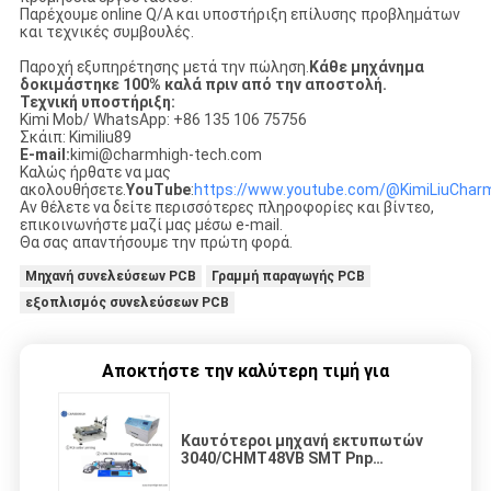
Παρέχουμε online Q/A και υποστήριξη επίλυσης προβλημάτων
και τεχνικές συμβουλές.
Παροχή εξυπηρέτησης μετά την πώληση.
Κάθε μηχάνημα
δοκιμάστηκε 100% καλά πριν από την αποστολή.
Τεχνική υποστήριξη:
Kimi Mob/ WhatsApp: +86 135 106 75756
Σκάιπ: Kimiliu89
E-mail:
kimi@charmhigh-tech.com
Καλώς ήρθατε να μας
ακολουθήσετε.
YouTube
:
https://www.youtube.com/@KimiLiuCharm
Αν θέλετε να δείτε περισσότερες πληροφορίες και βίντεο,
επικοινωνήστε μαζί μας μέσω e-mail.
Θα σας απαντήσουμε την πρώτη φορά.
Μηχανή συνελεύσεων PCB
Γραμμή παραγωγής PCB
εξοπλισμός συνελεύσεων PCB
Αποκτήστε την καλύτερη τιμή για
Καυτότεροι μηχανή εκτυπωτών
3040/CHMT48VB SMT Pnp
διάτρητων γραμμών SMT/