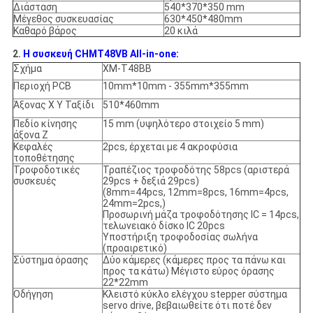
Διάσταση
540*370*350 mm
Μέγεθος συσκευασίας
630*450*480mm
Καθαρό βάρος
20 κιλά
2.
Η συσκευή CHMT48VB All-in-one:
Σχήμα
ΧΜ-Τ48ΒΒ
Περιοχή PCB
10mm*10mm - 355mm*355mm
Άξονας X Y Ταξίδι
510*460mm
Πεδίο κίνησης
15 mm (υψηλότερο στοιχείο 5 mm)
άξονα Z
Κεφαλές
2pcs, έρχεται με 4 ακροφύσια
τοποθέτησης
Τροφοδοτικές
Τραπέζιος τροφοδότης 58pcs (αριστερά
συσκευές
29pcs + δεξιά 29pcs)
(8mm=44pcs, 12mm=8pcs, 16mm=4pcs,
24mm=2pcs,)
Προσωρινή μάζα τροφοδότησης IC = 14pcs,
τελωνειακό δίσκο IC 20pcs
Υποστήριξη τροφοδοσίας σωλήνα
(προαιρετικό)
Σύστημα όρασης
Δύο κάμερες (κάμερες προς τα πάνω και
προς τα κάτω) Μέγιστο εύρος όρασης
22*22mm
Οδήγηση
Κλειστό κύκλο ελέγχου stepper σύστημα
servo drive, βεβαιωθείτε ότι ποτέ δεν