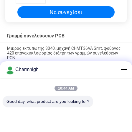
φούρνος 420 επανακυκλοφορίας
Να συνεχίσει
Γραμμή συνελεύσεων PCB
Μικρός εκτυπωτής 3040, μηχανή CHMT36VA Smt, φούρνος
420 επανακυκλοφορίας διάτρητων γραμμών συνελεύσεων
PCB
Charmhigh
Τροφοδότης δόνησης εκτυπωτών 3040/CHMT48VB+
διάτρητων, γραμμή συνελεύσεων PCB SMT/φούρνος brt-420
επανακυκλοφορίας
10:44 AM
4 γραμμή συνελεύσεων PCB φούρνων επανακυκλοφορίας
εκτύπωσης T962C διάτρητων Mounter τσιπ κεφαλιών SMT
Good day, what product are you looking for?
Λαϊκή κατηγορία
Όλα
Επιλογή SMT Και 
Γραμμή Παραγωγής 