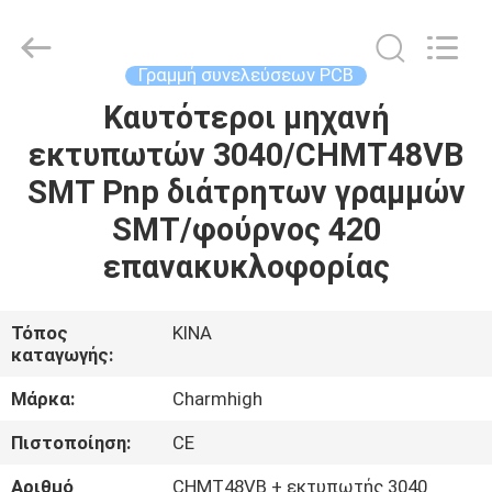
-
2026
CHARMHIGH
TECHNOLOGY
LIMITED.
Γραμμή συνελεύσεων PCB
All
Rights
Reserved.
Καυτότεροι μηχανή
ΣΠΊΤΙ
εκτυπωτών 3040/CHMT48VB
ΠΡΟΪΌΝΤΑ
SMT Pnp διάτρητων γραμμών
SMT/φούρνος 420
ΒΊΝΤΕΟ
επανακυκλοφορίας
ΣΧΕΤΙΚΆ
Τόπος
ΚΙΝΑ
καταγωγής:
ΜΕ
ΕΜΆΣ
Μάρκα:
Charmhigh
Πιστοποίηση:
CE
ΕΠΙΣΚΈΨΕΙΣ
Αριθμό
CHMT48VB + εκτυπωτής 3040