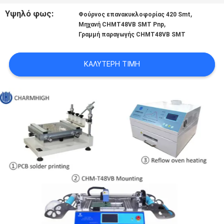
LINE
Υψηλό φως:
,
Φούρνος επανακυκλοφορίας 420 Smt
,
Μηχανή CHMT48VB SMT Pnp
Γραμμή παραγωγής CHMT48VB SMT
ΧΆΡΤΗΣ
ΙΣΤΟΣΕΛΊΔΑΣ
ΚΑΛΎΤΕΡΗ ΤΙΜΉ
ΠΟΛΙΤΙΚΉ
ΑΠΟΡΡΉΤΟΥ