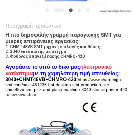
Περιγραφή προϊόντων
Η πιο δημοφιλής γραμμή παραγωγής SMT για
μικρές επιφάνειες εργασίας:
1. CHMT48VB SMT μηχανή επιλογής και θέσης
2. 3040 Εκτυπωτής με στίγμα
3. Φούρνος επανεξέτασης CHMRO-420
Αγοράστε το από το δικό μας
ηλεκτρονικό
κατάστημα
με τη χαμηλότερη τιμή απευθείας:
3040+CHMT48VB+CHMRO-420:
https://www.charmhigh-
smt.com/sale-451236-hot-desktop-smt-production-line-
chmt48vb-smt-pick-and-place-machine-3040-stencil-printer-420-
reflow-oven.htm