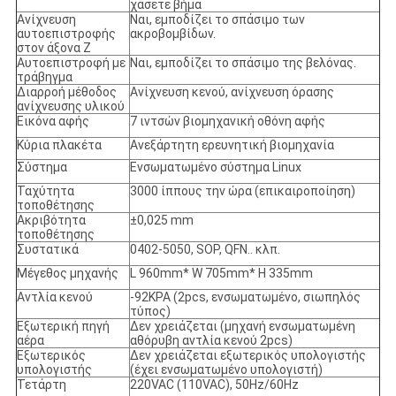
χάσετε βήμα
Ανίχνευση
Ναι, εμποδίζει το σπάσιμο των
αυτοεπιστροφής
ακροβομβίδων.
στον άξονα Z
Αυτοεπιστροφή με
Ναι, εμποδίζει το σπάσιμο της βελόνας.
τράβηγμα
Διαρροή μέθοδος
Ανίχνευση κενού, ανίχνευση όρασης
ανίχνευσης υλικού
Εικόνα αφής
7 ιντσών βιομηχανική οθόνη αφής
Κύρια πλακέτα
Ανεξάρτητη ερευνητική βιομηχανία
Σύστημα
Ενσωματωμένο σύστημα Linux
Ταχύτητα
3000 ίππους την ώρα (επικαιροποίηση)
τοποθέτησης
Ακριβότητα
±0,025 mm
τοποθέτησης
Συστατικά
0402-5050, SOP, QFN.. κλπ.
Μέγεθος μηχανής
L 960mm* W 705mm* H 335mm
Αντλία κενού
-92KPA (2pcs, ενσωματωμένο, σιωπηλός
τύπος)
Εξωτερική πηγή
Δεν χρειάζεται (μηχανή ενσωματωμένη
αέρα
αθόρυβη αντλία κενού 2pcs)
Εξωτερικός
Δεν χρειάζεται εξωτερικός υπολογιστής
υπολογιστής
(έχει ενσωματωμένο υπολογιστή)
Τετάρτη
220VAC (110VAC), 50Hz/60Hz