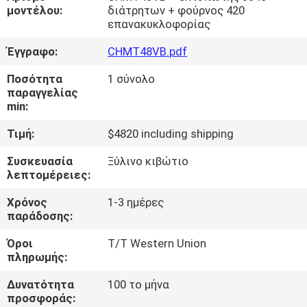
ΣΤΟ
μοντέλου:
διάτρητων + φούρνος 420
επανακυκλοφορίας
ΕΡΓΟΣΤΆΣΙΟ
Έγγραφο:
CHMT48VB.pdf
ΈΛΕΓΧΟΣ
Ποσότητα
1 σύνολο
παραγγελίας
ΠΟΙΌΤΗΤΑΣ
min:
Τιμή:
$4820 including shipping
ΕΠΙΚΟΙΝΩΝΉΣΤΕ
Συσκευασία
Ξύλινο κιβώτιο
ΜΑΖΊ
λεπτομέρειες:
ΜΑΣ
Χρόνος
1-3 ημέρες
παράδοσης:
ΝΈΑ
Όροι
T/T Western Union
πληρωμής:
SHOPPING
Δυνατότητα
100 το μήνα
ON
προσφοράς: