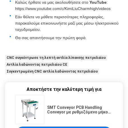
Καλώς ήρθατε να μας ακολουθήσετε στο
YouTube
:
https://www.youtube.com/c/KimiLiuCharmhigh/videos
Εάν θέλετε να μάθετε περισσότερες πληροφορίες,
παρακαλούμε επικοινωνήστε μαζί μας μέσω ηλεκτρονικού
ταχυδρομείου.
Θα σας απαντήσουμε την πρώτη φορά.
CNC συγκέντρωσε τη λεπτή αντλία λίπανσης πετρελαίου
Αντλία λαδώνοντας πετρελαίου CE
Συγκεντρωμένη CNC αντλία λαδώνοντας πετρελαίου
Αποκτήστε την καλύτερη τιμή για
SMT Conveyor PCB Handling
Conveyor με ρυθμιζόμενο μήκος
0,5/0,6/0,7/1,0/1,2m, ταχύτητα 0-
8000mm/min και εύρος πλάτους
ράγας 50mm-350mm