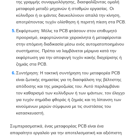
της γραμμής συναρμολόγησης, διασφαλίζοντας ομαλή
μεταφορά μεταξύ μηχανών ή σταθμών εργασίας. Οι
κύλινδροι ή οι ιμάντες διευκολύνουν απαλά την κίνηση,
αποτρέποντας τυχόν ολίσθηση ή περιττή πίεση στα PCB.
Εκφόρτωση: Μόλις τα PCB φτάσουν στον επιθυμητό
προορισμό, εκφορτώνονται χειροκίνητα ή μεταφέρονται
στην επόμενη διαδικασία μέσω ενός αυτοματοποιημένου
συστήματος. Πρέπει να λαμβάνεται μέριμνα κατά την
εκφόρτωση για την αποφυγή τυχόν κακής διαχείρισης ή
ζημιάς στα PCB.
Συντήρηση: Η τακτική συντήρηση του μεταφορέα PCB
είναι ζωτικής σημασίας για τη διασφάλιση της βέλτιστης
απόδοσης και της μακροζωίας του. Αυτό περιλαμβάνει
τον καθαρισμό των κυλίνδρων ή των ιμάντων, τον έλεγχο
για τυχόν σημάδια φθοράς ή ζημιάς και τη λίπανση των
κινούμενων μερών σύμφωνα με τις συστάσεις του
κατασκευαστή.
Συμπερασματικά, ένας μεταφορέας PCB είναι ένα
απαραίτητο εργαλείο για την αποτελεσματική και αξιόπιστη