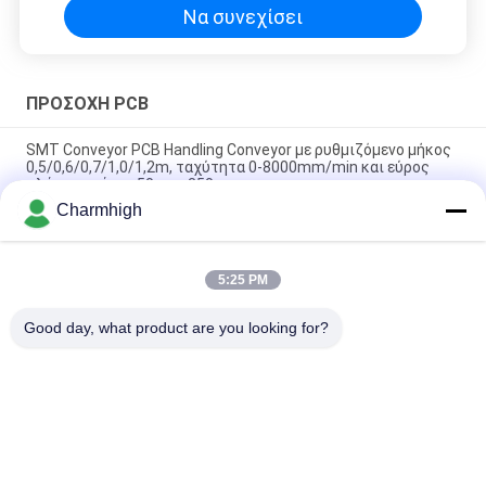
Να συνεχίσει
ΠΡΟΣΟΧΗ PCB
SMT Conveyor PCB Handling Conveyor με ρυθμιζόμενο μήκος
0,5/0,6/0,7/1,0/1,2m, ταχύτητα 0-8000mm/min και εύρος
πλάτους ράγας 50mm-350mm
Charmhigh
Μεταγωγός επιθεώρησης SMT Μεταγωγός μπουφέρα PCB με
λειτουργία στάσης και εξόδου
5:25 PM
Μεταφορέας τροφοδοσίας/εκφόρτωσης για μηχανή
συγκόλλησης κυμάτων για γραμμή συναρμολόγησης DIP/THT
Good day, what product are you looking for?
Λαϊκή κατηγορία
Όλα
Επιλογή SMT Και 
Γραμμή Παραγωγής 
Μηχανή Θέσεων
SMT