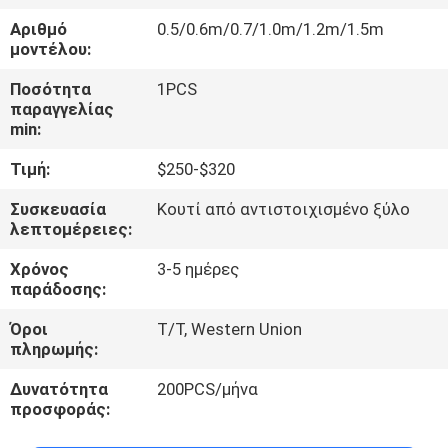
ΣΤΟ
Αριθμό
0.5/0.6m/0.7/1.0m/1.2m/1.5m
ΕΡΓΟΣΤΆΣΙΟ
μοντέλου:
Ποσότητα
1PCS
ΈΛΕΓΧΟΣ
παραγγελίας
min:
ΠΟΙΌΤΗΤΑΣ
Τιμή:
$250-$320
ΕΠΙΚΟΙΝΩΝΉΣΤΕ
Συσκευασία
Κουτί από αντιστοιχισμένο ξύλο
λεπτομέρειες:
ΜΑΖΊ
Χρόνος
3-5 ημέρες
ΜΑΣ
παράδοσης:
Όροι
T/T, Western Union
ΝΈΑ
πληρωμής:
Δυνατότητα
200PCS/μήνα
SHOPPING
προσφοράς:
ON