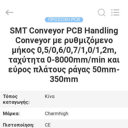
-
2026
CHARMHIGH
TECHNOLOGY
LIMITED.
ΠΡΟΣΟΧΗ PCB
All
Rights
Reserved.
SMT Conveyor PCB Handling
ΣΠΊΤΙ
Conveyor με ρυθμιζόμενο
ΠΡΟΪΌΝΤΑ
μήκος 0,5/0,6/0,7/1,0/1,2m,
ταχύτητα 0-8000mm/min και
ΒΊΝΤΕΟ
εύρος πλάτους ράγας 50mm-
350mm
ΣΧΕΤΙΚΆ
ΜΕ
Τόπος
Κίνα
καταγωγής:
ΕΜΆΣ
Μάρκα:
Charmhigh
ΕΠΙΣΚΈΨΕΙΣ
Πιστοποίηση:
CE