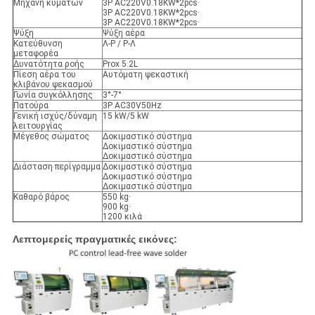
Μηχανή κυμάτων
3P AC220V0.18KW*2pcs·
3P AC220V0.18KW*2pcs·
3P AC220V0.18KW*2pcs·
Ψύξη
Ψύξη αέρα
Κατεύθυνση
Λ-Ρ / Ρ-Λ
μεταφορέα
Δυνατότητα ροής
Prox 5.2L
Πίεση αέρα του
Αυτόματη ψεκαστική
κλιβάνου ψεκασμού
Γωνία συγκόλλησης
3°-7°
Πατούρα
3P AC30V50Hz
Γενική ισχύς/δύναμη
15 kW/5 kW
λειτουργίας
Μέγεθος σώματος
Δοκιμαστικό σύστημα
Δοκιμαστικό σύστημα
Δοκιμαστικό σύστημα
Διάσταση περίγραμμα
Δοκιμαστικό σύστημα
Δοκιμαστικό σύστημα
Δοκιμαστικό σύστημα
Καθαρό βάρος
550 kg·
900 kg·
1200 κιλά
Λεπτομερείς πραγματικές εικόνες: