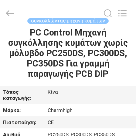
-
2026
CHARMHIGH
TECHNOLOGY
LIMITED.
συγκολλώντας μηχανή κυμάτων
All
Rights
Reserved.
PC Control Μηχανή
ΣΠΊΤΙ
συγκόλλησης κυμάτων χωρίς
ΠΡΟΪΌΝΤΑ
μόλυβδο PC250DS, PC300DS,
PC350DS Για γραμμή
ΒΊΝΤΕΟ
παραγωγής PCB DIP
ΣΧΕΤΙΚΆ
Τόπος
Κίνα
καταγωγής:
ΜΕ
ΕΜΆΣ
Μάρκα:
Charmhigh
Πιστοποίηση:
CE
ΕΠΙΣΚΈΨΕΙΣ
Αριθμό
PC250DS, PC300DS, PC350DS