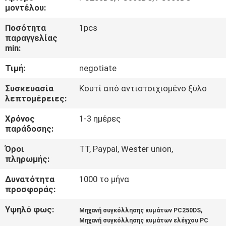
ΣΤΟ
μοντέλου:
ΕΡΓΟΣΤΆΣΙΟ
Ποσότητα
1pcs
παραγγελίας
min:
ΈΛΕΓΧΟΣ
Τιμή:
negotiate
ΠΟΙΌΤΗΤΑΣ
Συσκευασία
Κουτί από αντιστοιχισμένο ξύλο
λεπτομέρειες:
ΕΠΙΚΟΙΝΩΝΉΣΤΕ
Χρόνος
1-3 ημέρες
ΜΑΖΊ
παράδοσης:
ΜΑΣ
Όροι
TT, Paypal, Wester union,
πληρωμής:
ΝΈΑ
Δυνατότητα
1000 το μήνα
προσφοράς:
SHOPPING
Υψηλό φως:
,
Μηχανή συγκόλλησης κυμάτων PC250DS
ON
Μηχανή συγκόλλησης κυμάτων ελέγχου PC