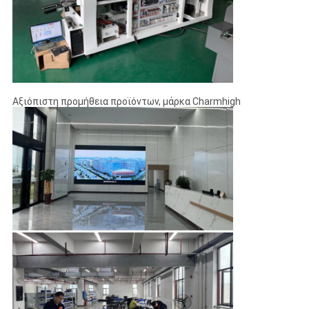
Αξιόπιστη προμήθεια προϊόντων, μάρκα Charmhigh