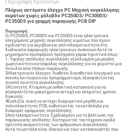
Περιγραφή προϊόντων
Πλήρως αυτόματο έλεγχο PC Μηχανή συγκόλλησης
κυμάτων χωρίς μόλυβδο PC250DS/ PC300DS/
PC350DS για γραμμή παραγωγής PCB DIP
Περιγραφή:
Οι PC250DS, PC300DS και PC350DS είναι ηλεκτρονικά
ελεγχόμενες μηχανές συγκόλλησης κυμάτων που έχουν
σχεδιαστεί για ακρίβεια και αποτελεσματικότητα στη
διαδικασία παραγωγής ηλεκτρονικών συσκευών.Αυτά τα
μηχανήματα προσφέρουν προηγμένα χαρακτηριστικά όπως::
1- Υψηλής απόδοσης συγκόλληση: εξοπλισμένη με μεγάλη
χωρητικότητα κατσαρόλας συγκόλλησης για να χειριστεί μια
ποικιλία απαιτήσεων παραγωγής.
2Ηλεκτρονικός έλεγχος: διαθέτει διαισθητικό λογισμικό για
εύκολη λειτουργία και προγραμματισμό, εξασφαλίζοντας
συνεπή ποιότητα συγκόλλησης.
3Αξιόπιστη: Χτισμένη με ανθεκτική κατασκευή για να
εξασφαλίζεται μακροχρόνια αντοχή και ελάχιστος χρόνος
διακοπής.
4Ευελιξία: ικανή να αντέχει διαφορετικά μεγέθη και
πολυπλοκότητες PCB, καθιστώντας τα κατάλληλα για
διάφορες εφαρμογές συγκόλλησης.
5Αποτελεσματικότητα: Σχεδιασμένο για τη βελτίωση της
παραγωγικής απόδοσης, διατηρώντας ταυτόχρονα υψηλά
πρότυπα ακεραιότητας των αρθρώσεων συγκόλλησης.
Αυτά τα μοντέλα είναι ιδανικά για τους κατασκευαστές που