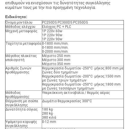
επιθυμούν να ενισχύσουν τις δυνατότητες συγκόλλησης
κυμάτων τους με την πιο προηγμένη τεχνολογία.
Ειδικότητα:
Όνομα μοντέλου
PC250DS PC300DS PC350DS
Μέθοδος ελέγχου
Ελέγχος PC + PLC
Μηχανή μεταφοράς
1P 220v 60w·
1P 220v 90w·
1P 220v 90w·
Ταχύτητα μεταφορέα
0-1800 mm/min.
0-1800 mm/min.
0-2000 mm/min.
Μέγεθος πλακέτας
Μέγιστο 250 mm·
υπολογιστή
Μέγιστο 300 mm·
Μέγιστο 350 mm·
Αριθμός ζωνών
θερμοκρασία δωματίου -250°C· μήκος:800 mm με
προθέρμανσης
ζώνες δύο τμημάτων·
θερμοκρασία δωματίου -200°C· μήκος:1500 mm
με ζώνες τριών τμημάτων·
θερμοκρασία δωματίου -250°C· μήκος:1800 mm
με ζώνες τεσσάρων τμημάτων·
Μέθοδος
Υπερκόκκινη ακτινοβολία / θερμός αέρας
προθέρμανσης
Θέρμανση με σούπα
Δωμάτιο θερμοκρασίας 300°C
συγκόλλησης
Δυνατότητα σόγιας
180 kg·
280 kg·
380 κιλά
Υψόμετρο κορυφής
0-12 mm
συγκόλλησης