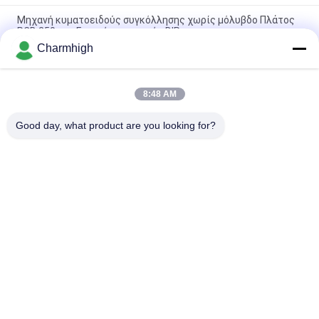
Μηχανή κυματοειδούς συγκόλλησης χωρίς μόλυβδο Πλάτος
PCB 250mm Γραμμή παραγωγής DIP
Charmhigh
PC Control Μηχανή συγκόλλησης κυμάτων χωρίς μόλυβδο
PC250DS, PC300DS, PC350DS Για γραμμή παραγωγής PCB DIP
8:48 AM
Μηχανή συγκόλλησης κυμάτων με επιλεκτική κυματική
συγκόλληση χωρίς σύνδεση (offline)
Good day, what product are you looking for?
Λαϊκή κατηγορία
Όλα
Επιλογή SMT Και 
Γραμμή Παραγωγής 
Μηχανή Θέσεων
SMT
Εκτυπωτής 
Φούρνος 
Διάτρητων
Επανακυκλοφορίας 
SMT
Τροφοδότης SMT
Μικρή Μηχανή SMT