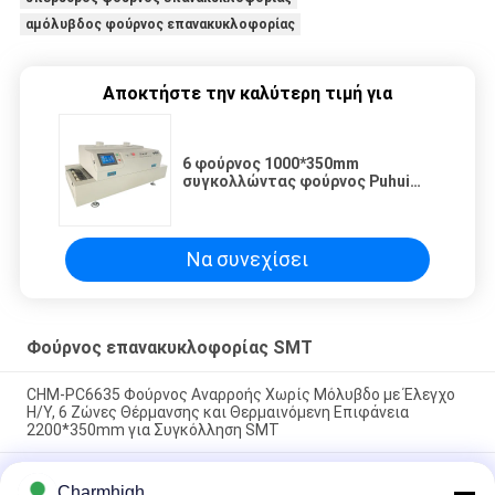
αμόλυβδος φούρνος επανακυκλοφορίας
Αποκτήστε την καλύτερη τιμή για
6 φούρνος 1000*350mm
συγκολλώντας φούρνος Puhui
τ-961S επανακυκλοφορίας
ζώνης SMT θερμοκρασίας
Να συνεχίσει
Φούρνος επανακυκλοφορίας SMT
CHM-PC6635 Φούρνος Αναρροής Χωρίς Μόλυβδο με Έλεγχο
Η/Υ, 6 Ζώνες Θέρμανσης και Θερμαινόμενη Επιφάνεια
2200*350mm για Συγκόλληση SMT
CHM-F830 Κάθετος φούρνος επαναροής SMT 8 ζωνών
Charmhigh
θερμοκρασίας 1400*300mm Μηχανή συγκόλλησης θερμού