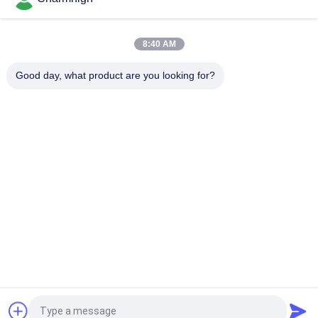
αέρα
CHM-6635 Φούρνος Αναθέρμανσης 6 Ζωνών Θερμοκρασίας
8:40 AM
(πάνω6+κάτω6) 2200*350mm Μηχανή Συγκόλλησης
Αναθέρμανσης SMT
Good day, what product are you looking for?
Λαϊκή κατηγορία
Όλα
Επιλογή SMT Και 
Γραμμή Παραγωγής 
Μηχανή Θέσεων
SMT
Εκτυπωτής 
Φούρνος 
Διάτρητων
Επανακυκλοφορίας 
SMT
Τροφοδότης SMT
Μικρή Μηχανή SMT
Smd Επιλέξτε Και 
Γραμμή 
Τοποθετήστε Τη 
Συνελεύσεων PCB
Μηχανή
Αίτηση κράτησης