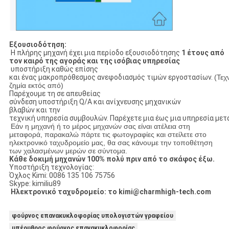
Εξουσιοδότηση:
Η πλήρης μηχανή έχει μια περίοδο εξουσιοδότησης
1 έτους από
τον καιρό της αγοράς και της ισόβιας υπηρεσίας
υποστήριξη καθώς επίσης
και ένας μακροπρόθεσμος ανεφοδιασμός τιμών εργοστασίων.
(Τεχ
ζημία εκτός από)
Παρέχουμε τη σε απευθείας
σύνδεση υποστήριξη Q/A και ανίχνευσης μηχανικών
βλαβών και την
τεχνική υπηρεσία συμβουλών. Παρέχετε μια έως μια υπηρεσία με
Εάν η μηχανή ή το μέρος μηχανών σας είναι ατέλεια στη
μεταφορά, παρακαλώ πάρτε τις φωτογραφίες και στείλετε στο
ηλεκτρονικό ταχυδρομείο μας, θα σας κάνουμε την τοποθέτηση
των χαλασμένων μερών σε σύντομα.
Κάθε δοκιμή μηχανών 100% πολύ πριν από το σκάφος έξω.
Υποστήριξη τεχνολογίας:
Όχλος Kimi: 0086 135 106 75756
Skype: kimiliu89
Ηλεκτρονικό ταχυδρομείο: το kimi@charmhigh-tech.com
φούρνος επανακυκλοφορίας υπολογιστών γραφείου
υπέρυθρος φούρνος επανακυκλοφορίας