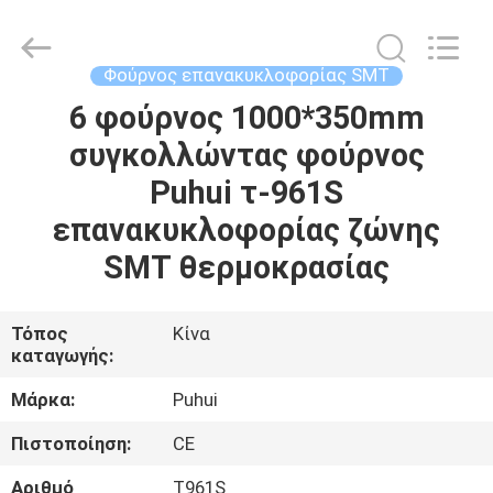
-
2026
CHARMHIGH
TECHNOLOGY
LIMITED.
Φούρνος επανακυκλοφορίας SMT
All
Rights
Reserved.
6 φούρνος 1000*350mm
ΣΠΊΤΙ
συγκολλώντας φούρνος
ΠΡΟΪΌΝΤΑ
Puhui τ-961S
επανακυκλοφορίας ζώνης
ΒΊΝΤΕΟ
SMT θερμοκρασίας
ΣΧΕΤΙΚΆ
Τόπος
Κίνα
καταγωγής:
ΜΕ
ΕΜΆΣ
Μάρκα:
Puhui
Πιστοποίηση:
CE
ΕΠΙΣΚΈΨΕΙΣ
Αριθμό
T961S