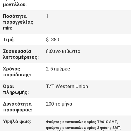
ΣΤΟ
μοντέλου:
ΕΡΓΟΣΤΆΣΙΟ
Ποσότητα
1
παραγγελίας
min:
ΈΛΕΓΧΟΣ
Τιμή:
$1380
ΠΟΙΌΤΗΤΑΣ
Συσκευασία
ξύλινο κιβώτιο
λεπτομέρειες:
ΕΠΙΚΟΙΝΩΝΉΣΤΕ
Χρόνος
2-5 ημέρες
ΜΑΖΊ
παράδοσης:
ΜΑΣ
Όροι
T/T Western Union
πληρωμής:
ΝΈΑ
Δυνατότητα
200 το μήνα
προσφοράς:
SHOPPING
Υψηλό φως:
,
Φούρνος επανακυκλοφορίας T961S SMT
ON
,
φούρνος επανακυκλοφορίας 3 φάσης SMT