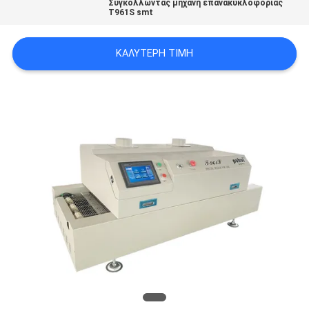
Συγκολλώντας μηχανή επανακυκλοφορίας
LINE
T961S smt
ΚΑΛΎΤΕΡΗ ΤΙΜΉ
ΧΆΡΤΗΣ
ΙΣΤΟΣΕΛΊΔΑΣ
ΠΟΛΙΤΙΚΉ
ΑΠΟΡΡΉΤΟΥ