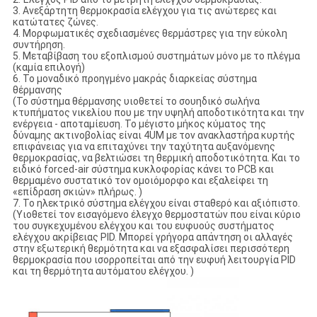
3. Ανεξάρτητη θερμοκρασία ελέγχου για τις ανώτερες και
κατώτατες ζώνες.
4. Μορφωματικές σχεδιασμένες θερμάστρες για την εύκολη
συντήρηση.
5. Μεταβίβαση του εξοπλισμού συστημάτων μόνο με το πλέγμα
(καμία επιλογή)
6. Το μοναδικό προηγμένο μακράς διαρκείας σύστημα
θέρμανσης
(Το σύστημα θέρμανσης υιοθετεί το σουηδικό σωλήνα
κτυπήματος νικελίου που με την υψηλή αποδοτικότητα και την
ενέργεια - αποταμίευση. Το μέγιστο μήκος κύματος της
δύναμης ακτινοβολίας είναι 4UM με τον ανακλαστήρα κυρτής
επιφάνειας για να επιταχύνει την ταχύτητα αυξανόμενης
θερμοκρασίας, να βελτιώσει τη θερμική αποδοτικότητα. Και το
ειδικό forced-air σύστημα κυκλοφορίας κάνει το PCB και
θερμαμένο συστατικό τον ομοιόμορφο και εξαλείφει τη
«επίδραση σκιών» πλήρως. )
7. Το ηλεκτρικό σύστημα ελέγχου είναι σταθερό και αξιόπιστο.
(Υιοθετεί τον εισαγόμενο έλεγχο θερμοστατών που είναι κύριο
του συγκεχυμένου ελέγχου και του ευφυούς συστήματος
ελέγχου ακρίβειας PID. Μπορεί γρήγορα απάντηση οι αλλαγές
στην εξωτερική θερμότητα και να εξασφαλίσει περισσότερη
θερμοκρασία που ισορροπείται από την ευφυή λειτουργία PID
και τη θερμότητα αυτόματου ελέγχου. )