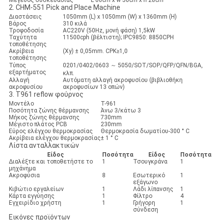
Μέγεθος συσκευασίας
L 66cm x w 50cm x h 28cm
2. CHM-551 Pick and Place Machine
Διαστάσεις
1050mm (L) x 1050mm (W) x 1360mm (H)
Βάρος
310 κιλά
Τροφοδοσία
AC220V (50Hz, μονή φάση) 1,5kW
Ταχύτητα
11500cph (βέλτιστη); IPC9850: 8850CPH
τοποθέτησης
Ακρίβεια
(Xy) ± 0,05mm. CPK≥1,0
τοποθέτησης
Τύπος
0201/0402/0603 ～ 5050/SOT/SOP/QFP/QFN/BGA,
εξαρτήματος
κλπ.
Αλλαγή
Αυτόματη αλλαγή ακροφυσίου (βιβλιοθήκη
ακροφυσίου
ακροφυσίων 13 οπών)
3. T961 reflow φούρνος
Μοντέλο
T-961
Ποσότητα ζώνης θέρμανσης
Άνω 3/κάτω 3
Μήκος ζώνης θέρμανσης
730mm
Μέγιστο πλάτος PCB
230mm
Εύρος ελέγχου θερμοκρασίας
Θερμοκρασία δωματίου-300 ° C
Ακρίβεια ελέγχου θερμοκρασίας
± 1 ° C
Λίστα ανταλλακτικών
Είδος
Ποσότητα
Είδος
Ποσότητα
Διαλέξτε και τοποθετήστε το
1
Τσουγκράνα
1
μηχάνημα
Ακροφύσια
8
Εσωτερικό
1
εξάγωνο
Κιβώτιο εργαλείων
1
Λάδι λίπανσης
1
Κάρτα εγγύησης
1
Φίλτρο
4
Εγχειρίδιο χρήστη
1
Γρήγορη
1
σύνδεση
Εικόνες προϊόντων