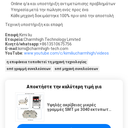
Online q/a και υποστήριξη αντιμετώπισης προβλημάτων
Υπηρεσία μετά την πώληση ενός προς ένα
Κάθε μηχανή δοκιμάστηκε 100% πριν από την αποστολή
Τεχνική υποστήριξη και επαφή
Επαφή:
Kimi liu
Εταιρεία:
Charmhigh Technology Limited
Κινητό/whatsapp:
+8613510675756
E-mail:
kimi@charmhigh-tech.com
YouTube:
www.youtube.com/c/kimiliucharmhigh/videos
η επιφάνεια τοποθετεί τη μηχανή τεχνολογίας
smt γραμμή συνελεύσεων
smt μηχανή συνελεύσεων
Αποκτήστε την καλύτερη τιμή για
Υψηλής ακρίβειας μικρές
γραμμές SMT με 3040 εκτυπωτή
CHM-551 τοποθέτησης T961
φούρνο