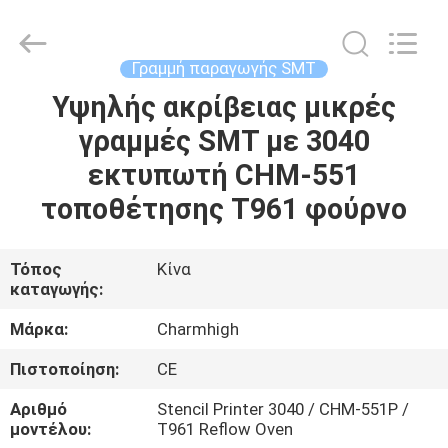
-
2026
CHARMHIGH
TECHNOLOGY
LIMITED.
Γραμμή παραγωγής SMT
All
Rights
Reserved.
Υψηλής ακρίβειας μικρές
ΣΠΊΤΙ
γραμμές SMT με 3040
ΠΡΟΪΌΝΤΑ
εκτυπωτή CHM-551
τοποθέτησης T961 φούρνο
ΒΊΝΤΕΟ
Τόπος
Κίνα
καταγωγής:
ΣΧΕΤΙΚΆ
ΜΕ
Μάρκα:
Charmhigh
ΕΜΆΣ
Πιστοποίηση:
CE
Αριθμό
Stencil Printer 3040 / CHM-551P /
ΕΠΙΣΚΈΨΕΙΣ
μοντέλου:
T961 Reflow Oven