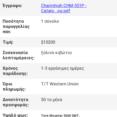
ΣΤΟ
Έγγραφο:
Charmhigh CHM-551P -
Catalo...og.pdf
ΕΡΓΟΣΤΆΣΙΟ
Ποσότητα
1 σύνολο
παραγγελίας
ΈΛΕΓΧΟΣ
min:
ΠΟΙΌΤΗΤΑΣ
Τιμή:
$10200
Συσκευασία
ξύλινο κιβώτιο
ΕΠΙΚΟΙΝΩΝΉΣΤΕ
λεπτομέρειες:
ΜΑΖΊ
Χρόνος
1-3 εργάσιμες ημέρες
ΜΑΣ
παράδοσης:
Όροι
T/T Western Union
ΝΈΑ
πληρωμής:
Δυνατότητα
50 το μήνα
SHOPPING
προσφοράς:
ON
Υψηλό φως:
,
Τσιπ Mounter 3040 SMT