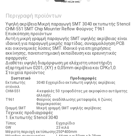
Περιγραφή προϊόντων
Υψηλή ακρίβεια Μικρή παραγωγή SMT 3040 εκτυπωτής Stencil
CHM-551 SMT Chip Mounter Reflow Φούρνος T961
Επισκόπηση προϊόντων
Αυτή η μικρή γραμμή παραγωγής SMT υψηλής ακρίβειας είναι
ιδανική για παραγωγή μικρής παρτίδας, συναρμολόγηση PCB
και οικονομικές λύσεις SMT. Ιδανικό για επιχειρήσεις
εκκίνησης, πανεπιστημιακή εκπαίδευση και ερευνητικές
εφαρμογές.
Διαθέτει υψηλή διαμόρφωση με ελάχιστη υποστήριξη
εξαρτημάτων 0201, (XY) ± 0,05mm ακρίβεια και CPK≥1,0.
Στοιχεία προϊόντος
Συστατικό
Προδιαγραφές
Εκτυπωτής
3040 Εγχειρίδιο εκτυπωτή υψηλής ακρίβειας
στένσιλ
CHM-551
4 κεφαλές 50 τροφοδότες με ακροφύσιο αυτόματης
αλλαγής
T961
Φούρνος αναδίπλωσης μεταφορέα, 6 ζώνες
θερμοκρασίας
Γραμμή SMT
Μικρή γραμμή SMT υψηλής ακρίβειας
Τεχνικές προδιαγραφές
1. Εκτυπωτής Stencil 3040
Τύπος
Εγχειρίδιο
GW
23 κιλά
Μέγιστη περιοχή εκτύπωσης
250*400mm