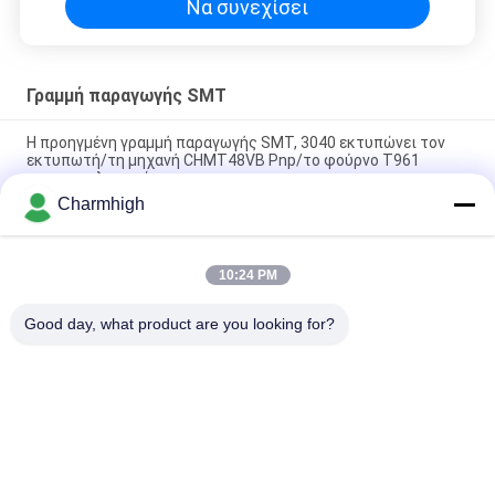
Να συνεχίσει
Γραμμή παραγωγής SMT
Η προηγμένη γραμμή παραγωγής SMT, 3040 εκτυπώνει τον
εκτυπωτή/τη μηχανή CHMT48VB Pnp/το φούρνο T961
επανακυκλοφορίας
Charmhigh
Συνολικό μήκος 3,5m Μεγάλη ακρίβεια Μικρή γραμμή
παραγωγής SMT 0201, BGA, 144pin IC
10:24 PM
Γραμμή συνελεύσεων PCB του Full Auto υψηλής επίδοσης για
την κατασκευή ηλεκτρονικής
Good day, what product are you looking for?
Λαϊκή κατηγορία
Όλα
Επιλογή SMT Και 
Γραμμή Παραγωγής 
Μηχανή Θέσεων
SMT