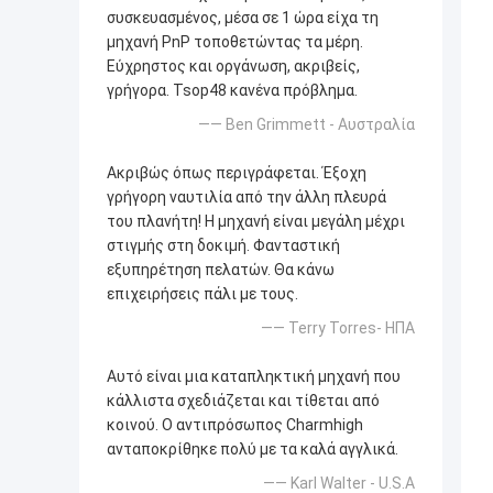
συσκευασμένος, μέσα σε 1 ώρα είχα τη
μηχανή PnP τοποθετώντας τα μέρη.
Εύχρηστος και οργάνωση, ακριβείς,
γρήγορα. Tsop48 κανένα πρόβλημα.
—— Ben Grimmett - Αυστραλία
Ακριβώς όπως περιγράφεται. Έξοχη
γρήγορη ναυτιλία από την άλλη πλευρά
του πλανήτη! Η μηχανή είναι μεγάλη μέχρι
στιγμής στη δοκιμή. Φανταστική
εξυπηρέτηση πελατών. Θα κάνω
επιχειρήσεις πάλι με τους.
—— Terry Torres- ΗΠΑ
Αυτό είναι μια καταπληκτική μηχανή που
κάλλιστα σχεδιάζεται και τίθεται από
κοινού. Ο αντιπρόσωπος Charmhigh
ανταποκρίθηκε πολύ με τα καλά αγγλικά.
—— Karl Walter - U.S.A