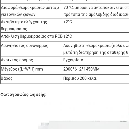
Διαφορά θερμοκρασίας μεταξύ
70 °C, μπορεί να ανταποκρίνεται 
γειτονικών ζωνών
πρότυπα της αμόλυβδης διαδικασί
Ακριβότητα ελέγχου της
±2°C
θερμοκρασίας
Απόκλιση θερμοκρασίας στο PCB
±2°C
Ασυνήθιστος συναγερμός
Ασυνήθιστη θερμοκρασία (πολύ υψ
μετά τη διατήρηση της σταθερής 
Ανοιχτός δρόμος
Εγχειρίδιο
Μέγεθος ((L*W*H) mm
2000*612*1450MM
Βάρος
Περίπου 200 κιλά.
Φωτογραφίες ως εξής: