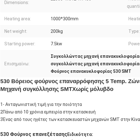
Dimensions:
quanti
Heating area:
1000*300mm
Heati
Net weight:
200kg
Type:
Starting power:
7.5kw
Power
Συγκολλώντας μηχανή επανακυκλοφορία
Επισημαίνω:
συγκολλώντας μηχανή επανακυκλοφορία
Φούρνος επανακυκλοφορίας 530 SMT
530 Βόρειος φούρνος επαναρρόφησης 5 Temp. Ζών
Μηχανή συγκόλλησης SMT
Χωρίς μόλυβδο
1- Ανταγωνιστική τιμή για την ποιότητα
2Πάνω από 10 χρόνια εμπειρία στην κατασκευή
3Ένας από τους ηγέτες των κατασκευαστών μηχανών SMT στην Κίνα
530 Φούρνος επανεξέτασης
Ειδικότητα: