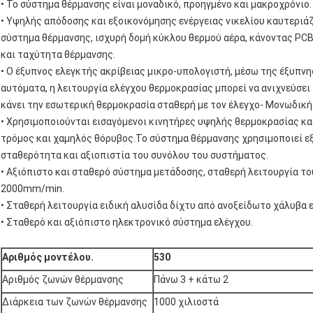
• Το σύστημα θέρμανσης είναι μοναδικό, προηγμένο και μακροχρόνιο.
• Υψηλής απόδοσης και εξοικονόμησης ενέργειας νικελίου καυτεριά
σύστημα θέρμανσης, ισχυρή δομή κύκλου θερμού αέρα, κάνοντας PC
και ταχύτητα θέρμανσης.
• Ο έξυπνος ελεγκτής ακρίβειας μικρο-υπολογιστή, μέσω της έξυπνης
αυτόματα, η λειτουργία ελέγχου θερμοκρασίας μπορεί να ανιχνεύσει
κάνει την εσωτερική θερμοκρασία σταθερή με τον έλεγχο- Μονωδική
• Χρησιμοποιούνται εισαγόμενοι κινητήρες υψηλής θερμοκρασίας κα
τρόμος και χαμηλός θόρυβος.Το σύστημα θέρμανσης χρησιμοποιεί ε
σταθερότητα και αξιοπιστία του συνόλου του συστήματος.
• Αξιόπιστο και σταθερό σύστημα μετάδοσης, σταθερή λειτουργία του
2000mm/min.
• Σταθερή λειτουργία ειδική αλυσίδα δίχτυ από ανοξείδωτο χάλυβα ε
• Σταθερό και αξιόπιστο ηλεκτρονικό σύστημα ελέγχου.
Αριθμός μοντέλου.
530
Αριθμός ζωνών θέρμανσης
Πάνω 3 + κάτω 2
Διάρκεια των ζωνών θέρμανσης
1000 χιλιοστά