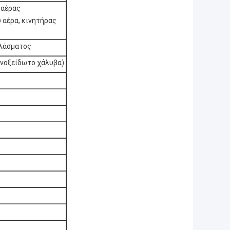
 αέρας
 αέρα, κινητήρας
πλάσματος
ανοξείδωτο χάλυβα)