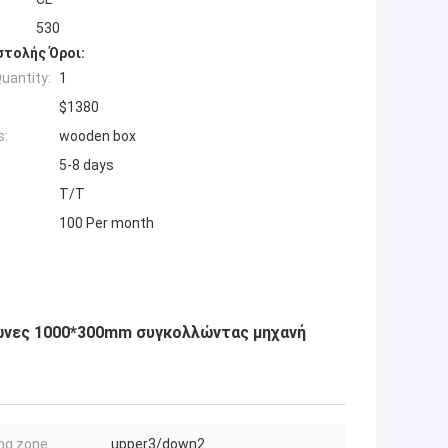
530
τολής Όροι:
uantity:
1
$1380
s:
wooden box
5-8 days
T/T
100 Per month
ώνες 1000*300mm συγκολλώντας μηχανή
ng zone
upper3/down2