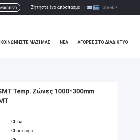
Ζητήστε ένα απόσπασμα
|
Greek
Αναζήτηση
ΙΚΟΙΝΩΝΉΣΤΕ ΜΑΖΊ ΜΑΣ
ΝΈΑ
ΑΓΟΡΈΣ ΣΤΟ ΔΙΑΔΊΚΤΥΟ
T
 SMT Temp. Ζώνες 1000*300mm
SMT
China
Charmhigh
CE