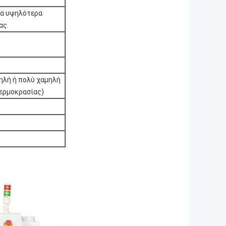
στα υψηλότερα
ας.
ηλή ή πολύ χαμηλή
θερμοκρασίας)