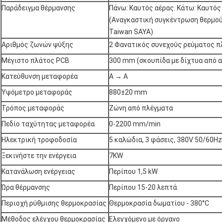
Παράδειγμα θέρμανσης
Πάνω: Καυτός αέρας. Κάτω: Καυτός
(Αναγκαστική συγκέντρωση θερμού
Taiwan SAYA)
Αριθμός ζωνών ψύξης
2 Φανατικός συνεχούς ρεύματος 
Μέγιστο πλάτος PCB
300 mm (σκουπίδα με δίχτυα από 
Κατεύθυνση μεταφορέα
Α → Α
Υψόμετρο μεταφοράς
880±20 mm
Τρόπος μεταφοράς
Ζώνη από πλέγματα
Πεδίο ταχύτητας μεταφορέα
0-2200 mm/min
Ηλεκτρική τροφοδοσία
5 καλώδια, 3 φάσεις, 380V 50/60Hz
Ξεκινήστε την ενέργεια
7KW
Κατανάλωση ενέργειας
Περίπου 1,5 kW
Ώρα θέρμανσης
Περίπου 15-20 λεπτά.
Περιοχή ρύθμισης θερμοκρασίας
Θερμοκρασία δωματίου - 380°C
Μέθοδος ελέγχου θερμοκρασίας
Ελεγχόμενο με όργανο