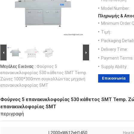
Model Number:
Πληρωμής & Αποσ
Minimum Order Q
Τιμή:
Packaging Detail
Delivery Time:
Payment Terms:
Μεγάλες Εικόνας :
Φούρνος 5
Supply Ability:
επανακυκλοφορίας 530 κάθετος SMT Temp.
Επικοινωνία
Ζώνες 1000*300mm συγκολλώντας μηχανή
επανακυκλοφορίας SMT
Φούρνος 5 επανακυκλοφορίας 530 κάθετος SMT Temp. Ζ
επανακυκλοφορίας SMT
περιγραφή
L2000×W612×H1450
Heati