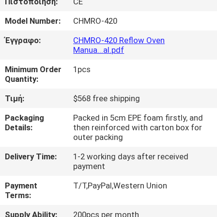
Πιστοποίηση:
CE
ΣΤΟ
ΕΡΓΟΣΤΆΣΙΟ
Model Number:
CHMRO-420
Έγγραφο:
CHMRO-420 Reflow Oven
Manua...al.pdf
ΈΛΕΓΧΟΣ
ΠΟΙΌΤΗΤΑΣ
Minimum Order
1pcs
Quantity:
Τιμή:
$568 free shipping
ΕΠΙΚΟΙΝΩΝΉΣΤΕ
ΜΑΖΊ
Packaging
Packed in 5cm EPE foam firstly, and
Details:
then reinforced with carton box for
ΜΑΣ
outer packing
Delivery Time:
1-2 working days after received
ΝΈΑ
payment
Payment
T/T,PayPal,Western Union
SHOPPING
Terms:
ON
Supply Ability:
200pcs per month