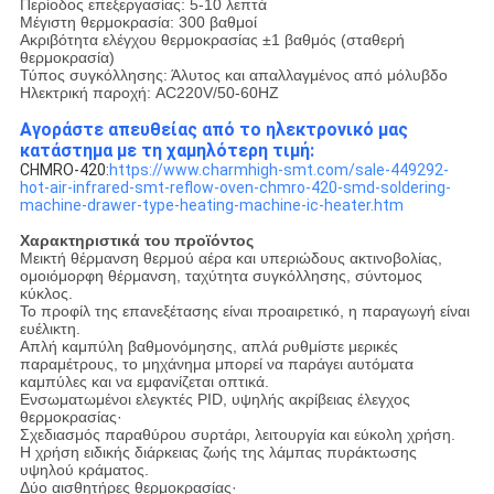
Περίοδος επεξεργασίας: 5-10 λεπτά
Μέγιστη θερμοκρασία: 300 βαθμοί
Ακριβότητα ελέγχου θερμοκρασίας ±1 βαθμός (σταθερή
θερμοκρασία)
Τύπος συγκόλλησης: Άλυτος και απαλλαγμένος από μόλυβδο
Ηλεκτρική παροχή: AC220V/50-60HZ
Αγοράστε απευθείας από το ηλεκτρονικό μας
κατάστημα με τη χαμηλότερη τιμή:
CHMRO-420:
https://www.charmhigh-smt.com/sale-449292-
hot-air-infrared-smt-reflow-oven-chmro-420-smd-soldering-
machine-drawer-type-heating-machine-ic-heater.htm
Χαρακτηριστικά του προϊόντος
Μεικτή θέρμανση θερμού αέρα και υπεριώδους ακτινοβολίας,
ομοιόμορφη θέρμανση, ταχύτητα συγκόλλησης, σύντομος
κύκλος.
Το προφίλ της επανεξέτασης είναι προαιρετικό, η παραγωγή είναι
ευέλικτη.
Απλή καμπύλη βαθμονόμησης, απλά ρυθμίστε μερικές
παραμέτρους, το μηχάνημα μπορεί να παράγει αυτόματα
καμπύλες και να εμφανίζεται οπτικά.
Ενσωματωμένοι ελεγκτές PID, υψηλής ακρίβειας έλεγχος
θερμοκρασίας·
Σχεδιασμός παραθύρου συρτάρι, λειτουργία και εύκολη χρήση.
Η χρήση ειδικής διάρκειας ζωής της λάμπας πυράκτωσης
υψηλού κράματος.
Δύο αισθητήρες θερμοκρασίας·