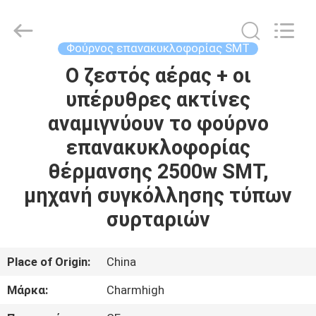
-
2026
CHARMHIGH
TECHNOLOGY
LIMITED.
Φούρνος επανακυκλοφορίας SMT
All
Rights
Reserved.
Ο ζεστός αέρας + οι
ΣΠΊΤΙ
υπέρυθρες ακτίνες
ΠΡΟΪΌΝΤΑ
αναμιγνύουν το φούρνο
επανακυκλοφορίας
ΒΊΝΤΕΟ
θέρμανσης 2500w SMT,
μηχανή συγκόλλησης τύπων
ΣΧΕΤΙΚΆ
συρταριών
ΜΕ
ΕΜΆΣ
Place of Origin:
China
Μάρκα:
Charmhigh
ΕΠΙΣΚΈΨΕΙΣ