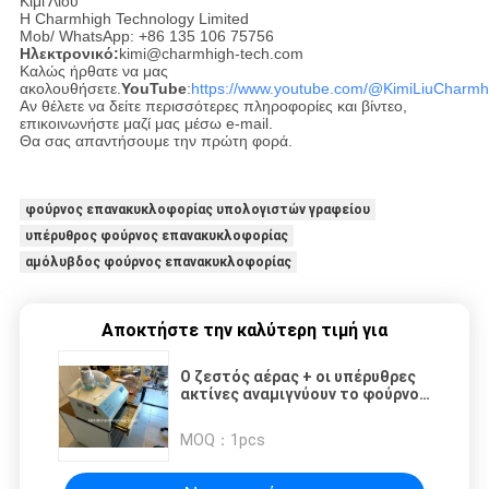
Κίμι Λιού
Η Charmhigh Technology Limited
Mob/ WhatsApp: +86 135 106 75756
Ηλεκτρονικό:
kimi@charmhigh-tech.com
Καλώς ήρθατε να μας
ακολουθήσετε.
YouTube
:
https://www.youtube.com/@KimiLiuCharmh
Αν θέλετε να δείτε περισσότερες πληροφορίες και βίντεο,
επικοινωνήστε μαζί μας μέσω e-mail.
Θα σας απαντήσουμε την πρώτη φορά.
φούρνος επανακυκλοφορίας υπολογιστών γραφείου
υπέρυθρος φούρνος επανακυκλοφορίας
αμόλυβδος φούρνος επανακυκλοφορίας
Αποκτήστε την καλύτερη τιμή για
Ο ζεστός αέρας + οι υπέρυθρες
ακτίνες αναμιγνύουν το φούρνο
επανακυκλοφορίας θέρμανσης
2500w SMT, μηχανή συγκόλλησης
MOQ：
1pcs
τύπων συρταριών