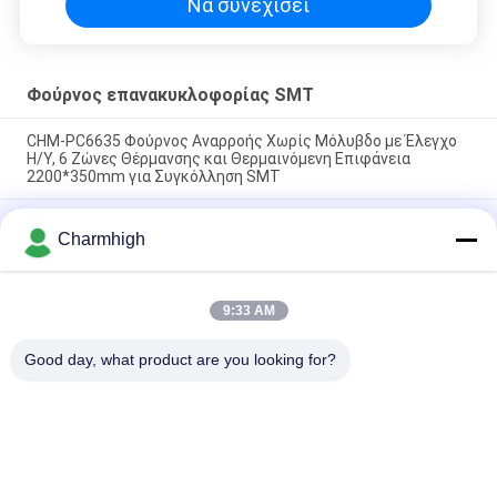
Να συνεχίσει
Φούρνος επανακυκλοφορίας SMT
CHM-PC6635 Φούρνος Αναρροής Χωρίς Μόλυβδο με Έλεγχο
Η/Υ, 6 Ζώνες Θέρμανσης και Θερμαινόμενη Επιφάνεια
2200*350mm για Συγκόλληση SMT
CHM-F830 Κάθετος φούρνος επαναροής SMT 8 ζωνών
Charmhigh
θερμοκρασίας 1400*300mm Μηχανή συγκόλλησης θερμού
αέρα
CHM-6635 Φούρνος Αναθέρμανσης 6 Ζωνών Θερμοκρασίας
9:33 AM
(πάνω6+κάτω6) 2200*350mm Μηχανή Συγκόλλησης
Αναθέρμανσης SMT
Good day, what product are you looking for?
Λαϊκή κατηγορία
Όλα
Επιλογή SMT Και 
Γραμμή Παραγωγής 
Μηχανή Θέσεων
SMT