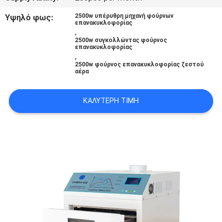
LINE
Υψηλό φως:
2500w υπέρυθρη μηχανή φούρνων
επανακυκλοφορίας
,
ΧΆΡΤΗΣ
2500w συγκολλώντας φούρνος
επανακυκλοφορίας
,
ΙΣΤΟΣΕΛΊΔΑΣ
2500w φούρνος επανακυκλοφορίας ζεστού
αέρα
ΠΟΛΙΤΙΚΉ
ΚΑΛΎΤΕΡΗ ΤΙΜΉ
ΑΠΟΡΡΉΤΟΥ