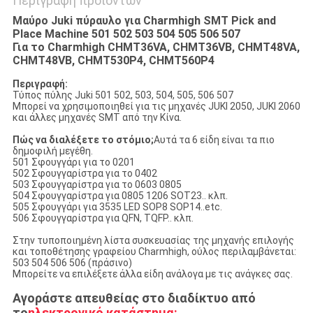
Περιγραφή προϊόντων
Μαύρο Juki πύραυλο για Charmhigh SMT Pick and
Place Machine 501 502 503 504 505 506 507
Για το Charmhigh CHMT36VA, CHMT36VB, CHMT48VA,
CHMT48VB, CHMT530P4, CHMT560P4
Περιγραφή:
Τύπος πύλης Juki 501 502, 503, 504, 505, 506 507
Μπορεί να χρησιμοποιηθεί για τις μηχανές JUKI 2050, JUKI 2060
και άλλες μηχανές SMT από την Κίνα.
Πώς να διαλέξετε το στόμιο;
Αυτά τα 6 είδη είναι τα πιο
δημοφιλή μεγέθη.
501 Σφουγγάρι για το 0201
502 Σφουγγαρίστρα για το 0402
503 Σφουγγαρίστρα για το 0603 0805
504 Σφουγγαρίστρα για 0805 1206 SOT23.. κλπ.
505 Σφουγγάρι για 3535 LED SOP8 SOP14..etc.
506 Σφουγγαρίστρα για QFN, TQFP.. κλπ.
Στην τυποποιημένη λίστα συσκευασίας της μηχανής επιλογής
και τοποθέτησης γραφείου Charmhigh, ούλος περιλαμβάνεται:
503 504 506 506 (πράσινο)
Μπορείτε να επιλέξετε άλλα είδη ανάλογα με τις ανάγκες σας.
Αγοράστε απευθείας στο διαδίκτυο από
το
ηλεκτρονικό κατάστημα: