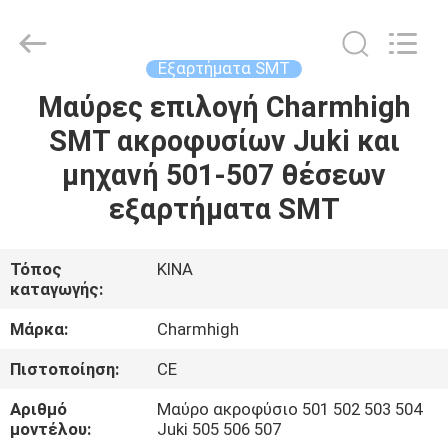
-
2026
CHARMHIGH
TECHNOLOGY
LIMITED.
Εξαρτήματα SMT
All
Rights
Reserved.
Μαύρες επιλογή Charmhigh
ΣΠΊΤΙ
SMT ακροφυσίων Juki και
ΠΡΟΪΌΝΤΑ
μηχανή 501-507 θέσεων
εξαρτήματα SMT
ΒΊΝΤΕΟ
Τόπος
ΚΙΝΑ
καταγωγής:
ΣΧΕΤΙΚΆ
ΜΕ
Μάρκα:
Charmhigh
ΕΜΆΣ
Πιστοποίηση:
CE
Αριθμό
Μαύρο ακροφύσιο 501 502 503 504
ΕΠΙΣΚΈΨΕΙΣ
μοντέλου:
Juki 505 506 507