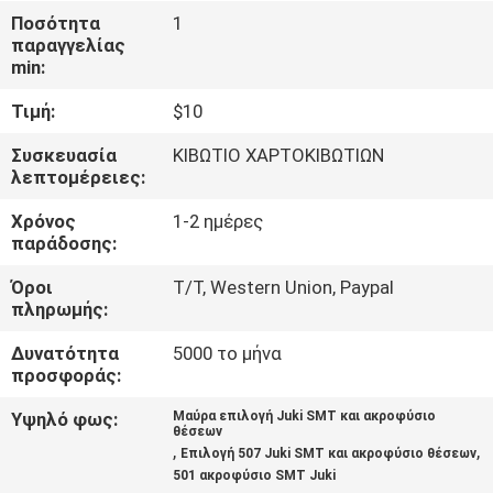
ΣΤΟ
Ποσότητα
1
παραγγελίας
ΕΡΓΟΣΤΆΣΙΟ
min:
Τιμή:
$10
ΈΛΕΓΧΟΣ
ΠΟΙΌΤΗΤΑΣ
Συσκευασία
ΚΙΒΩΤΙΟ ΧΑΡΤΟΚΙΒΩΤΙΩΝ
λεπτομέρειες:
Χρόνος
1-2 ημέρες
ΕΠΙΚΟΙΝΩΝΉΣΤΕ
παράδοσης:
ΜΑΖΊ
Όροι
Τ/Τ, Western Union, Paypal
ΜΑΣ
πληρωμής:
Δυνατότητα
5000 το μήνα
ΝΈΑ
προσφοράς:
Υψηλό φως:
Μαύρα επιλογή Juki SMT και ακροφύσιο
θέσεων
SHOPPING
,
,
Επιλογή 507 Juki SMT και ακροφύσιο θέσεων
ON
501 ακροφύσιο SMT Juki