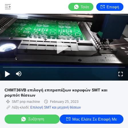
Τσάτ
Επαφή
CHMT36VB επιλογή επιτραπέζιων κορυφών SMT και
ρομπότ θέσεων
SMT pnp machine
February 25, 2023
Λέξη-κλειδί:
Επιλογή SMT και μηχανή θέσεων
Συζήτηση
Μας Ελάτε Σε Επαφή Με