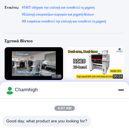
Ετικέτες:
#
SMT οδήγησε την επιλογή και τοποθετεί τη μηχανή
#
Επιλογή επιτραπέζιων κορυφών και μηχανή θέσεων
#
Η επιφάνεια τοποθετεί την επιλογή και τοποθετεί τη μηχανή
Σχετικά Βίντεο
00:38
00:24
Γραμμή παραγωγής RS10
Charmhigh RS20 Dual-arm Dual-
Charmhigh
μαγνητικής αιώρησης SMT mounter
lane machine pick and place
82000CPH
SMT Pnp Machine
SMT Pnp Machine
May 12, 2026
April 27, 2026
6:07 AM
Good day, what product are you looking for?