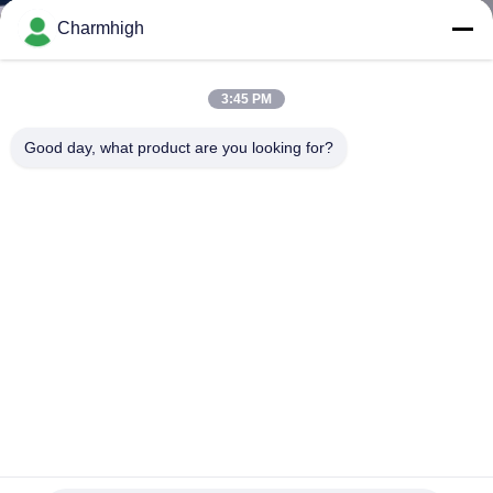
ΣΤΟ
Charmhigh
ΕΡΓΟΣΤΆΣΙΟ
3:45 PM
ΈΛΕΓΧΟΣ
Good day, what product are you looking for?
ΠΟΙΌΤΗΤΑΣ
ΕΠΙΚΟΙΝΩΝΉΣΤΕ
ΜΑΖΊ
ΜΑΣ
ΝΈΑ
CHM-PC6635 Φούρνος Αναρροής Χωρίς Μόλυβδο με Έλεγχο
SHOPPING
Η/Υ, 6 Ζώνες Θέρμανσης και Θερμαινόμενη Επιφάνεια
2200*350mm για Συγκόλληση SMT
ON
Φούρνος επανακυκλοφορίας SMT
2026-06-11